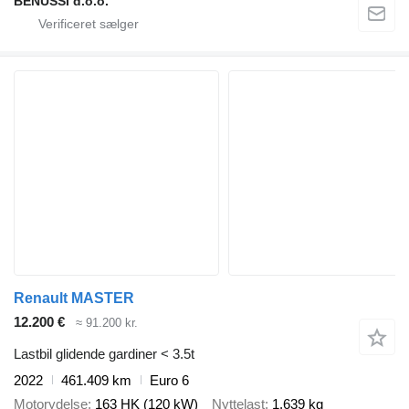
BENUSSI d.o.o.
Renault MASTER
12.200 €
≈ 91.200 kr.
Lastbil glidende gardiner < 3.5t
2022
461.409 km
Euro 6
Motorydelse
163 HK (120 kW)
Nyttelast
1.639 kg