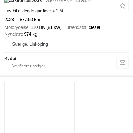
18.700 €
205.000 SEK
≈ 139.800 kr.
Lastbil glidende gardiner < 3.5t
2023
87.150 km
Motorydelse
110 HK (81 kW)
Brændstof
diesel
Nyttelast
974 kg
Sverige, Linköping
Kvdbil