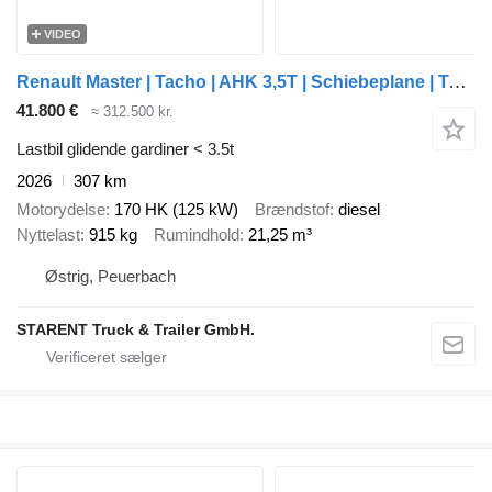
VIDEO
Renault Master | Tacho | AHK 3,5T | Schiebeplane | Tempomat | Klima | Ap
41.800 €
≈ 312.500 kr.
Lastbil glidende gardiner < 3.5t
2026
307 km
Motorydelse
170 HK (125 kW)
Brændstof
diesel
Nyttelast
915 kg
Rumindhold
21,25 m³
Østrig, Peuerbach
STARENT Truck & Trailer GmbH.