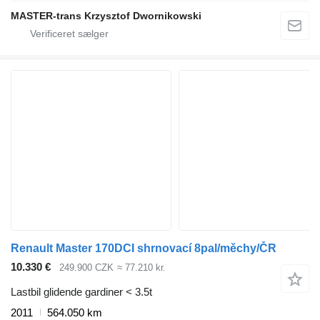
MASTER-trans Krzysztof Dwornikowski
Renault Master 170DCI shrnovací 8pal/měchy/ČR
10.330 €
249.900 CZK
≈ 77.210 kr.
Lastbil glidende gardiner < 3.5t
2011
564.050 km