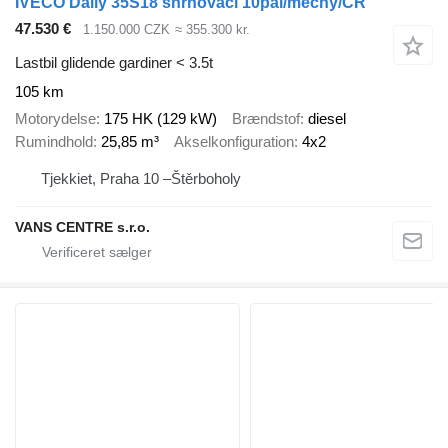
IVECO Daily 35S18 shrnovací 10pal/měchy/ČR
47.530 €
1.150.000 CZK
≈ 355.300 kr.
Lastbil glidende gardiner < 3.5t
105 km
Motorydelse
175 HK (129 kW)
Brændstof
diesel
Rumindhold
25,85 m³
Akselkonfiguration
4x2
Tjekkiet, Praha 10 –Štěrboholy
VANS CENTRE s.r.o.