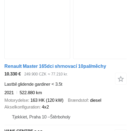
Renault Master 165dci shrnovací 10pal/měchy
10.330 €
249.900 CZK
≈ 77.210 kr.
Lastbil glidende gardiner < 3.5t
2021
522.880 km
Motorydelse
163 HK (120 kW)
Brændstof
diesel
Akselkonfiguration
4x2
Tjekkiet, Praha 10 –Štěrboholy