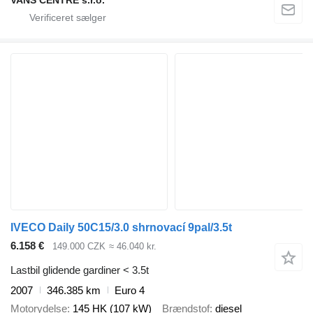
VANS CENTRE s.r.o.
IVECO Daily 50C15/3.0 shrnovací 9pal/3.5t
6.158 €
149.000 CZK
≈ 46.040 kr.
Lastbil glidende gardiner < 3.5t
2007
346.385 km
Euro 4
Motorydelse
145 HK (107 kW)
Brændstof
diesel