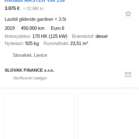
Renault MASTER VIN 159
3.075 €
≈ 22.990 kr.
Lastbil glidende gardiner < 3.5t
2019
450.000 km
Euro 6
Motorydelse
170 HK (125 kW)
Brændstof
diesel
Nyttelast
925 kg
Rumindhold
23,51 m³
Slovakiet, Levice
SLOVAK FINANCE s.r.o.