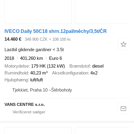
IVECO Daily 50C18 shrn.12pal/měchy/3,5t/ČR
14.460 €
349.900 CZK
≈ 108.100 kr.
Lastbil glidende gardiner < 3.5t
2018
401.260 km
Euro 6
Motorydelse
179 HK (132 kW)
Brændstof
diesel
Rumindhold
40,23 m³
Akselkonfiguration
4x2
Hjulophæng
luft/luft
Tjekkiet, Praha 10 –Štěrboholy
VANS CENTRE s.r.o.