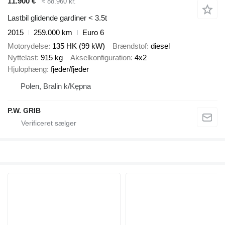
11.900 €
≈ 88.960 kr.
Lastbil glidende gardiner < 3.5t
2015
259.000 km
Euro 6
Motorydelse
135 HK (99 kW)
Brændstof
diesel
Nyttelast
915 kg
Akselkonfiguration
4x2
Hjulophæng
fjeder/fjeder
Polen, Bralin k/Kępna
P.W. GRIB