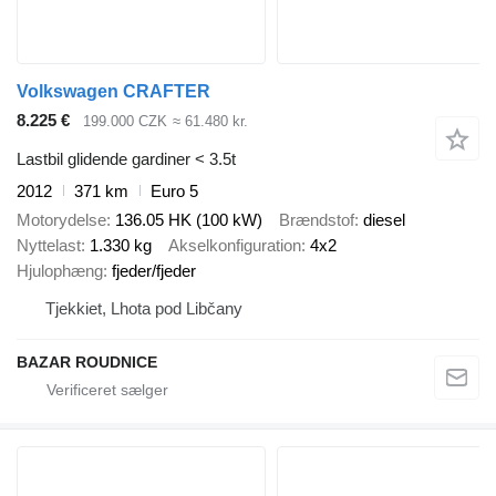
Volkswagen CRAFTER
8.225 €
199.000 CZK
≈ 61.480 kr.
Lastbil glidende gardiner < 3.5t
2012
371 km
Euro 5
Motorydelse
136.05 HK (100 kW)
Brændstof
diesel
Nyttelast
1.330 kg
Akselkonfiguration
4x2
Hjulophæng
fjeder/fjeder
Tjekkiet, Lhota pod Libčany
BAZAR ROUDNICE