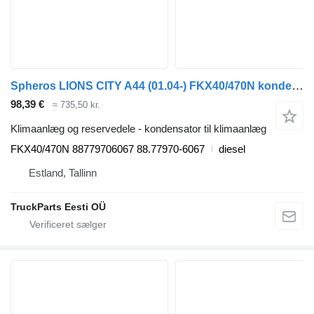
Spheros LIONS CITY A44 (01.04-) FKX40/470N kondensator til klimaanlæg til MAN LIONS CITY A44 (01.04-) bus
98,39 €
≈ 735,50 kr.
Klimaanlæg og reservedele - kondensator til klimaanlæg
FKX40/470N 88779706067 88.77970-6067
diesel
Estland, Tallinn
TruckParts Eesti OÜ