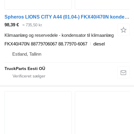
Spheros LIONS CITY A44 (01.04-) FKX40/470N kondensator til klimaanlæg til MAN LIONS CITY A44 (01.04-) bus
98,39 €
≈ 735,50 kr.
Klimaanlæg og reservedele - kondensator til klimaanlæg
FKX40/470N 88779706067 88.77970-6067
diesel
Estland, Tallinn
TruckParts Eesti OÜ