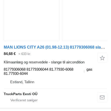
MAN LIONS CITY A26 (01.98-12.13) 81779306068 slange til aircondition til MAN Lion's bus (1991-)
84,68 €
≈ 633 kr.
Klimaanlæg og reservedele - slange til aircondition
81779306068 81779306044 81.77930-6068
gas
81.77930-6044
Estland, Tallinn
TruckParts Eesti OÜ