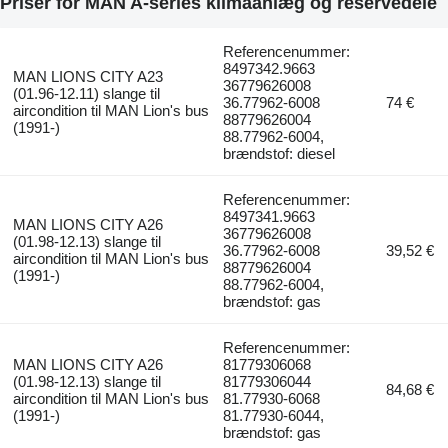
Priser for MAN A-series klimaanlæg og reservedele
Referencenummer:
8497342.9663
MAN LIONS CITY A23
36779626008
(01.96-12.11) slange til
36.77962-6008
74 €
aircondition til MAN Lion's bus
88779626004
(1991-)
88.77962-6004,
brændstof: diesel
Referencenummer:
8497341.9663
MAN LIONS CITY A26
36779626008
(01.98-12.13) slange til
36.77962-6008
39,52 €
aircondition til MAN Lion's bus
88779626004
(1991-)
88.77962-6004,
brændstof: gas
Referencenummer:
MAN LIONS CITY A26
81779306068
(01.98-12.13) slange til
81779306044
84,68 €
aircondition til MAN Lion's bus
81.77930-6068
(1991-)
81.77930-6044,
brændstof: gas