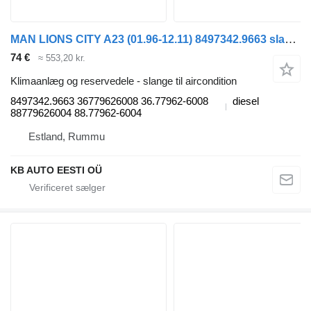
MAN LIONS CITY A23 (01.96-12.11) 8497342.9663 slange til aircondition til MAN Lion's bus (1991-)
74 €
≈ 553,20 kr.
Klimaanlæg og reservedele - slange til aircondition
8497342.9663 36779626008 36.77962-6008
diesel
88779626004 88.77962-6004
Estland, Rummu
KB AUTO EESTI OÜ