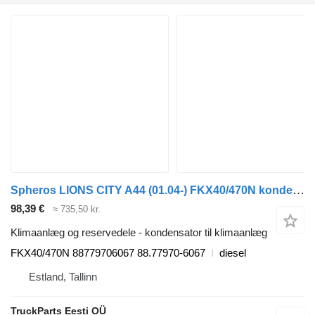
Spheros LIONS CITY A44 (01.04-) FKX40/470N kondensator til klimaanlæg til MAN LIONS CITY A44 (01.04-) bus
98,39 €
≈ 735,50 kr.
Klimaanlæg og reservedele - kondensator til klimaanlæg
FKX40/470N 88779706067 88.77970-6067
diesel
Estland, Tallinn
TruckParts Eesti OÜ