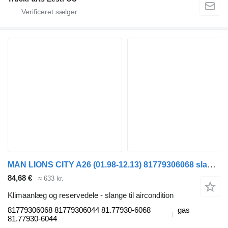
MAN LIONS CITY A26 (01.98-12.13) 81779306068 slange til aircondition til MAN Lion's bus (1991-)
84,68 €
≈ 633 kr.
Klimaanlæg og reservedele - slange til aircondition
81779306068 81779306044 81.77930-6068
gas
81.77930-6044