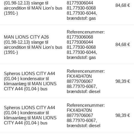
(01.98-12.13) slange til
81779306044
84,68 €
aircondition til MAN Lion's bus
81.77930-6068
(1991-)
81.77930-6044,
brændstof: gas
Referencenummer:
MAN LIONS CITY A26
81779306068
(01.98-12.13) slange til
81779306044
84,68 €
aircondition til MAN Lion's bus
81.77930-6068
(1991-)
81.77930-6044,
brændstof: gas
Referencenummer:
Spheros LIONS CITY A44
FKX40/470N
(01.04-) kondensator til
88779706067
98,39 €
klimaanlæg til MAN LIONS
88.77970-6067,
CITY A44 (01.04-) bus
brændstof: diesel
Referencenummer:
Spheros LIONS CITY A44
FKX40/470N
(01.04-) kondensator til
88779706067
98,39 €
klimaanlæg til MAN LIONS
88.77970-6067,
CITY A44 (01.04-) bus
brændstof: diesel