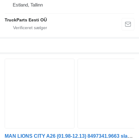
Estland, Tallinn
TruckParts Eesti OÜ
MAN LIONS CITY A26 (01.98-12.13) 8497341.9663 slange til aircondition til MAN Lion's bus (1991-)