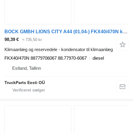
BOCK GMBH LIONS CITY A44 (01.04-) FKX40/470N kondensator til klimaanlæg til MAN LIONS CITY A44 (01.04-) bus
98,39 €
≈ 735,50 kr.
Klimaanlæg og reservedele - kondensator til klimaanlæg
FKX40/470N 88779706067 88.77970-6067
diesel
Estland, Tallinn
TruckParts Eesti OÜ