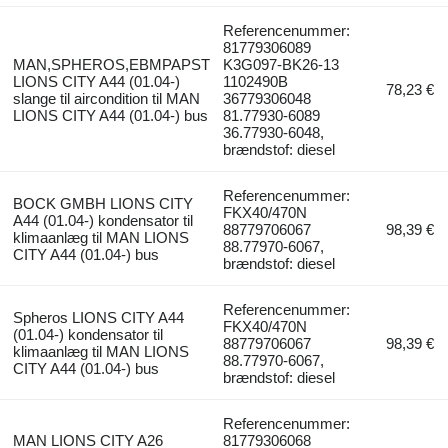
Referencenummer:
81779306089
MAN,SPHEROS,EBMPAPST
K3G097-BK26-13
LIONS CITY A44 (01.04-)
1102490B
78,23 €
slange til aircondition til MAN
36779306048
LIONS CITY A44 (01.04-) bus
81.77930-6089
36.77930-6048,
brændstof: diesel
Referencenummer:
BOCK GMBH LIONS CITY
FKX40/470N
A44 (01.04-) kondensator til
88779706067
98,39 €
klimaanlæg til MAN LIONS
88.77970-6067,
CITY A44 (01.04-) bus
brændstof: diesel
Referencenummer:
Spheros LIONS CITY A44
FKX40/470N
(01.04-) kondensator til
88779706067
98,39 €
klimaanlæg til MAN LIONS
88.77970-6067,
CITY A44 (01.04-) bus
brændstof: diesel
Referencenummer:
MAN LIONS CITY A26
81779306068