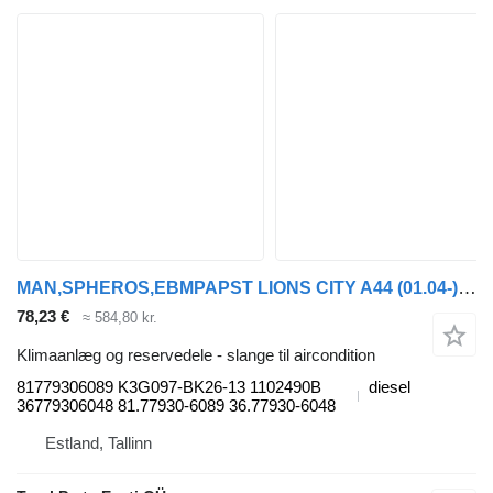
MAN,SPHEROS,EBMPAPST LIONS CITY A44 (01.04-) 81779306089 slange til aircondition til MAN LIONS CITY A44 (01.04-) bus
78,23 €
≈ 584,80 kr.
Klimaanlæg og reservedele - slange til aircondition
81779306089 K3G097-BK26-13 1102490B
diesel
36779306048 81.77930-6089 36.77930-6048
Estland, Tallinn