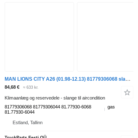
MAN LIONS CITY A26 (01.98-12.13) 81779306068 slange til aircondition til MAN Lion's bus (1991-)
84,68 €
≈ 633 kr.
Klimaanlæg og reservedele - slange til aircondition
81779306068 81779306044 81.77930-6068
gas
81.77930-6044
Estland, Tallinn
TruckParts Eesti OÜ