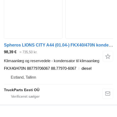
Spheros LIONS CITY A44 (01.04-) FKX40/470N kondensator til klimaanlæg til MAN LIONS CITY A44 (01.04-) bus
98,39 €
≈ 735,50 kr.
Klimaanlæg og reservedele - kondensator til klimaanlæg
FKX40/470N 88779706067 88.77970-6067
diesel
Estland, Tallinn
TruckParts Eesti OÜ