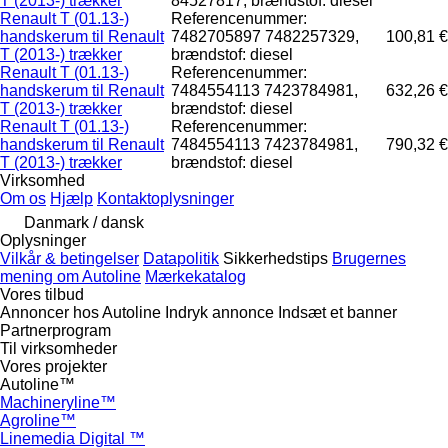
T (2013-) trækker
84527817, brændstof: diesel
Renault T (01.13-)
Referencenummer:
handskerum til Renault
7482705897 7482257329,
100,81 €
T (2013-) trækker
brændstof: diesel
Renault T (01.13-)
Referencenummer:
handskerum til Renault
7484554113 7423784981,
632,26 €
T (2013-) trækker
brændstof: diesel
Renault T (01.13-)
Referencenummer:
handskerum til Renault
7484554113 7423784981,
790,32 €
T (2013-) trækker
brændstof: diesel
Virksomhed
Om os
Hjælp
Kontaktoplysninger
Danmark / dansk
Oplysninger
Vilkår & betingelser
Datapolitik
Sikkerhedstips
Brugernes
mening om Autoline
Mærkekatalog
Vores tilbud
Annoncer hos Autoline
Indryk annonce
Indsæt et banner
Partnerprogram
Til virksomheder
Vores projekter
Autoline™
Machineryline™
Agroline™
Linemedia Digital ™