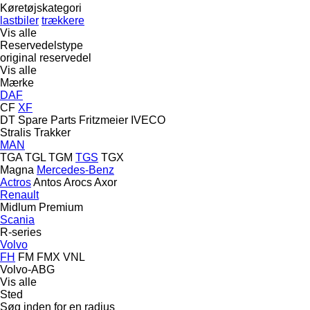
Køretøjskategori
lastbiler
trækkere
Vis alle
Reservedelstype
original reservedel
Vis alle
Mærke
DAF
CF
XF
DT Spare Parts
Fritzmeier
IVECO
Stralis
Trakker
MAN
TGA
TGL
TGM
TGS
TGX
Magna
Mercedes-Benz
Actros
Antos
Arocs
Axor
Renault
Midlum
Premium
Scania
R-series
Volvo
FH
FM
FMX
VNL
Volvo-ABG
Vis alle
Sted
Søg inden for en radius