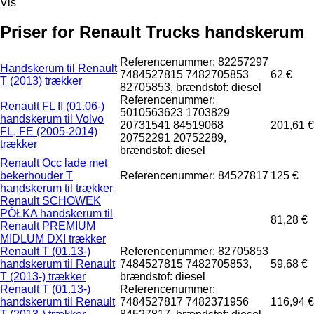
Vis
Priser for Renault Trucks handskerum
Referencenummer: 82257297
Handskerum til Renault
7484527815 7482705853
62 €
T (2013) trækker
82705853, brændstof: diesel
Referencenummer:
Renault FL II (01.06-)
5010563623 1703829
handskerum til Volvo
20731541 84519068
201,61 €
FL, FE (2005-2014)
20752291 20752289,
trækker
brændstof: diesel
Renault Occ lade met
bekerhouder T
Referencenummer: 84527817
125 €
handskerum til trækker
Renault SCHOWEK
PÓŁKA handskerum til
81,28 €
Renault PREMIUM
MIDLUM DXI trækker
Renault T (01.13-)
Referencenummer: 82705853
handskerum til Renault
7484527815 7482705853,
59,68 €
T (2013-) trækker
brændstof: diesel
Renault T (01.13-)
Referencenummer:
handskerum til Renault
7484527817 7482371956
116,94 €