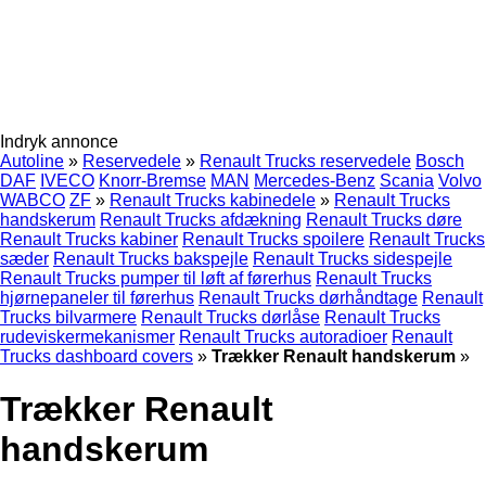
Indryk annonce
Autoline
»
Reservedele
»
Renault Trucks reservedele
Bosch
DAF
IVECO
Knorr-Bremse
MAN
Mercedes-Benz
Scania
Volvo
WABCO
ZF
»
Renault Trucks kabinedele
»
Renault Trucks
handskerum
Renault Trucks afdækning
Renault Trucks døre
Renault Trucks kabiner
Renault Trucks spoilere
Renault Trucks
sæder
Renault Trucks bakspejle
Renault Trucks sidespejle
Renault Trucks pumper til løft af førerhus
Renault Trucks
hjørnepaneler til førerhus
Renault Trucks dørhåndtage
Renault
Trucks bilvarmere
Renault Trucks dørlåse
Renault Trucks
rudeviskermekanismer
Renault Trucks autoradioer
Renault
Trucks dashboard covers
»
Trækker Renault handskerum
»
Trækker Renault
handskerum