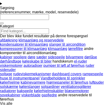
Søgning
(referencenummer, mærke, model, reservedele)
Kategori
Der blev ikke fundet resultater på denne forespørgsel
afdækning
klimaanlæg og reservedele
kondensatorer til klimaanlæg
slanger til aircondition
kompressorer til klimaanlæg
klimaanlæg
tørrefiltre
andre
komponenter til airconditionanlæg
kabiner
spoilere
døre
sæder
sidespejle
bilvarmere
dørlåse
dørhåndtage
køleskabe til biler
handskerum
el-ruder
viskermotorer
autoradioer
pumper til løft af førerhus
ruder
sideruder
soltage
rudeviskermekanismer
dashboard covers
rampespejle
huse til instrumentpanel
Vandbeholdere til sprinkler
kølerhjelme
kabinevarmere
hjørnepaneler til førerhus
luftpuder
solskærme
kølerslanger
solgardiner
ventilationsgitterer
radiatorer
bakspejle
kølerhjelmskabler
blæsermotorer
sovekabiner
viskerblade
gasfjedre
andre reservedele til
førerhus
Vis alle