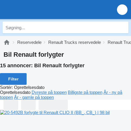
Reservedele
Renault Trucks reservedele
Renault Truc
Bil Renault forlygter
15 annoncer:
Bil Renault forlygter
Filter
Sortér
:
Oprettelsesdato
Oprettelsesdato
Dyreste på toppen
Billigste på toppen
År - ny på
toppen
År - gamle på toppen