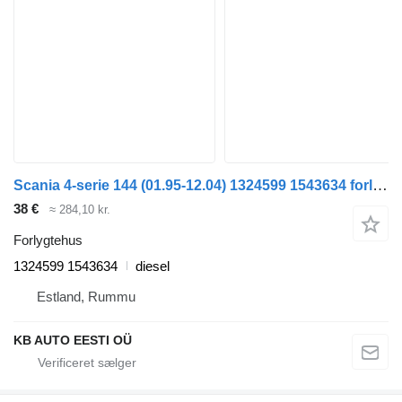
Scania 4-serie 144 (01.95-12.04) 1324599 1543634 forlygtehus til Scania 4-series (1995-2006) lastbil
38 €
≈ 284,10 kr.
Forlygtehus
1324599 1543634
diesel
Estland, Rummu
KB AUTO EESTI OÜ