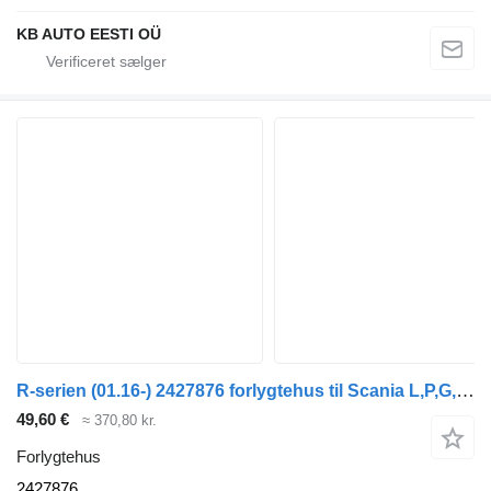
KB AUTO EESTI OÜ
R-serien (01.16-) 2427876 forlygtehus til Scania L,P,G,R,S-series (2016-) lastbil
49,60 €
≈ 370,80 kr.
Forlygtehus
2427876