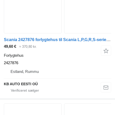
Scania 2427876 forlygtehus til Scania L,P,G,R,S-series (2016-) lastbil
49,60 €
≈ 370,80 kr.
Forlygtehus
2427876
Estland, Rummu
KB AUTO EESTI OÜ