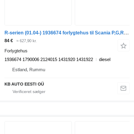
R-serien (01.04-) 1936674 forlygtehus til Scania P,G,R,T-series (2004-2017) lastbil
84 €
≈ 627,90 kr.
Forlygtehus
1936674 1790006 2124015 1431920 1431922
diesel
Estland, Rummu
KB AUTO EESTI OÜ