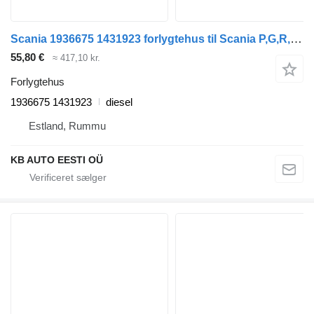
Scania 1936675 1431923 forlygtehus til Scania P,G,R,T-series (2004-2017) lastbil
55,80 €
≈ 417,10 kr.
Forlygtehus
1936675 1431923
diesel
Estland, Rummu
KB AUTO EESTI OÜ