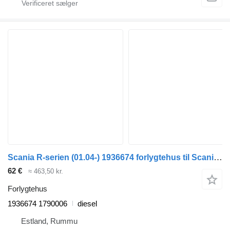
Scania R-serien (01.04-) 1936674 forlygtehus til Scania P,G,R,T-series (2004-2017) lastbil
62 €
≈ 463,50 kr.
Forlygtehus
1936674 1790006
diesel
Estland, Rummu