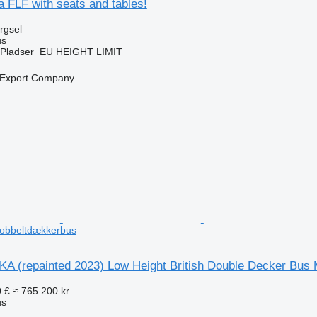
a FLF with seats and tables!
ørgsel
us
Pladser
EU HEIGHT LIMIT
n
 Export Company
n
obbeltdækkerbus
KA (repainted 2023) Low Height British Double Decker Bus
 £
≈ 765.200 kr.
us