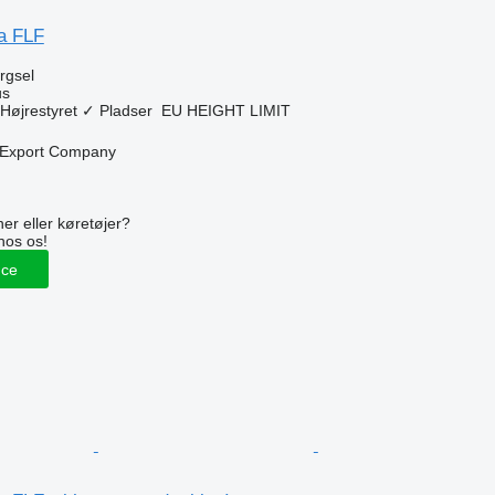
ka FLF
ørgsel
us
Højrestyret
✓
Pladser
EU HEIGHT LIMIT
n
 Export Company
n
er eller køretøjer?
hos os!
nce