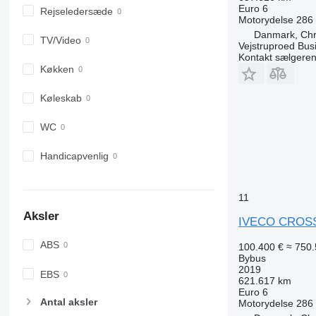
Euro 6
Rejseledersæde
Motorydelse
286
Danmark, Chri
TV/Video
Vejstruproed Bus
Kontakt sælgere
Køkken
Køleskab
WC
Handicapvenlig
11
Aksler
IVECO CROS
ABS
100.400 €
≈ 750.
Bybus
2019
EBS
621.617 km
Euro 6
Antal aksler
Motorydelse
286