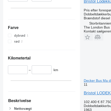
Bristol Lodekk
Pris efter foresp
Dobbeltdækkerb
Brændstof
diesel
Storbritannie
The London Bus
Farve
Kontakt sælgere
dybrød
rød
Kilometertal
–
km
Decker Bus Ma d
11
Bristol LODEK
Beskrivelse
102.400 €
87.750
Dobbeltdækkerb
Nettovægt
1963