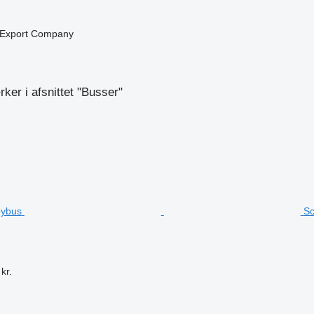
n
 Export Company
n
er i afsnittet "Busser"
Sc
kr.