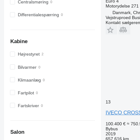
Euro 4
Centralsmøring
Motorydelse
271
Danmark, Chri
Differentialespærring
Vejstruproed Bus
Kontakt sælgere
Kabine
Højrestyret
Bilvarmer
Klimaanlæg
Fartpilot
13
Fartskriver
IVECO CROS
100.400 €
≈ 750.
Bybus
Salon
2019
657.616 km