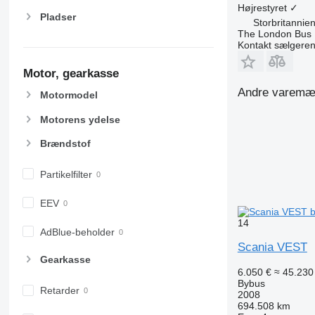
Højrestyret
✓
Pladser
Storbritannie
The London Bus
Kontakt sælgere
Motor, gearkasse
Andre varemærk
Motormodel
Motorens ydelse
Brændstof
Partikelfilter
EEV
14
AdBlue-beholder
Scania VEST
Gearkasse
6.050 €
≈ 45.230 
Bybus
Retarder
2008
694.508 km