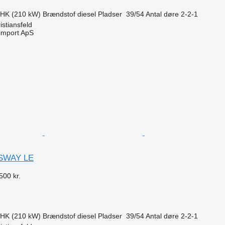
 HK (210 kW)
Brændstof
diesel
Pladser
39/54
Antal døre
2-2-1
stiansfeld
import ApS
n
SWAY LE
500 kr.
 HK (210 kW)
Brændstof
diesel
Pladser
39/54
Antal døre
2-2-1