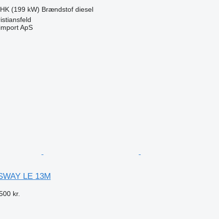
 HK (199 kW)
Brændstof
diesel
stiansfeld
import ApS
n
SWAY LE 13M
500 kr.