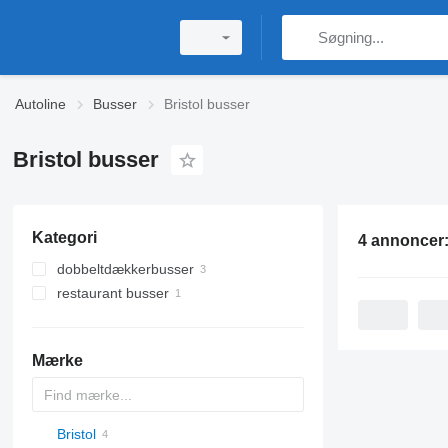
Autoline
Busser
Bristol busser
Bristol busser
Kategori
4 annoncer
dobbeltdækkerbusser
restaurant busser
Mærke
Bristol
D-093
A10
Probus
Maestro
Aura
Futura