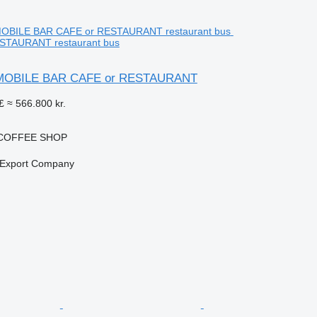
STAURANT restaurant bus
- MOBILE BAR CAFE or RESTAURANT
£
≈ 566.800 kr.
 COFFEE SHOP
n
 Export Company
n