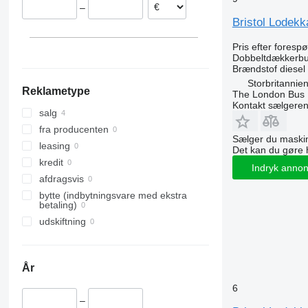
–
Bristol Lodek
Pris efter foresp
Dobbeltdækkerb
Brændstof
diesel
Storbritannie
Reklametype
The London Bus
Kontakt sælgere
salg
fra producenten
Sælger du maskin
leasing
Det kan du gøre 
kredit
Indryk anno
afdragsvis
bytte (indbytningsvare med ekstra
betaling)
udskiftning
År
6
–