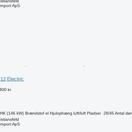
stiansfeld
import ApS
n
12 Electric
400 kr.
 HK (146 kW)
Brændstof
el
Hjulophæng
luft/luft
Pladser
28/45
Antal dø
stiansfeld
import ApS
n