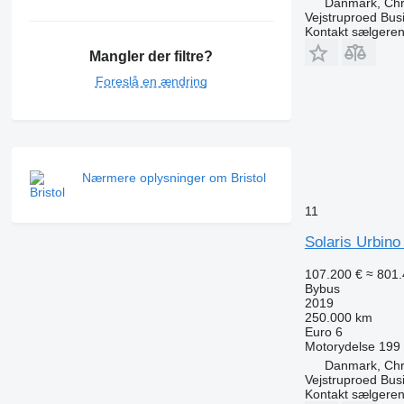
Danmark, Chri
Vejstruproed Bus
Kontakt sælgere
Mangler der filtre?
Foreslå en ændring
Nærmere oplysninger om Bristol
11
Solaris Urbino 
107.200 €
≈ 801.
Bybus
2019
250.000 km
Euro 6
Motorydelse
199
Danmark, Chri
Vejstruproed Bus
Kontakt sælgere