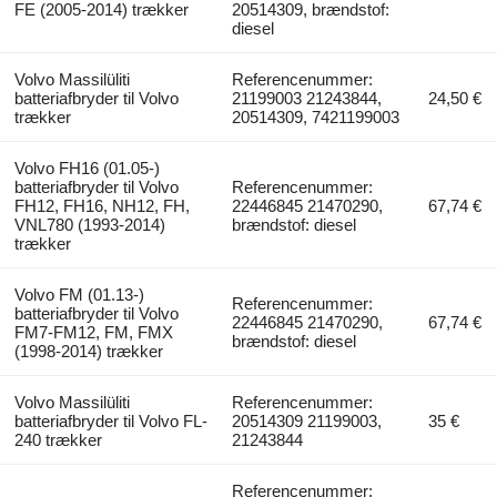
FE (2005-2014) trækker
20514309, brændstof:
diesel
Volvo Massilüliti
Referencenummer:
batteriafbryder til Volvo
21199003 21243844,
24,50 €
trækker
20514309, 7421199003
Volvo FH16 (01.05-)
batteriafbryder til Volvo
Referencenummer:
FH12, FH16, NH12, FH,
22446845 21470290,
67,74 €
VNL780 (1993-2014)
brændstof: diesel
trækker
Volvo FM (01.13-)
Referencenummer:
batteriafbryder til Volvo
22446845 21470290,
67,74 €
FM7-FM12, FM, FMX
brændstof: diesel
(1998-2014) trækker
Volvo Massilüliti
Referencenummer:
batteriafbryder til Volvo FL-
20514309 21199003,
35 €
240 trækker
21243844
Referencenummer: