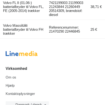
Volvo FL II (01.06-)
7421199003 21199003
batteriafbryder til Volvo FL,
21243844 21260449
38,71 €
FE (2005-2014) trækker
20514309, brændstof:
diesel
Volvo Massilüliti
Referencenummer:
batteriafbryder til Volvo FH
25 €
21470290 22446845
trækker
Virksomhed
Om os
Hjælp
Kontaktoplysninger
Danmark / dansk