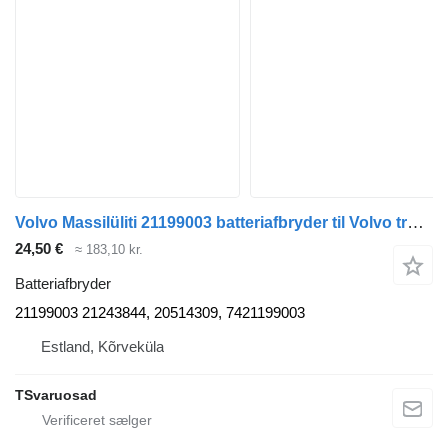
Volvo Massilüliti 21199003 batteriafbryder til Volvo trækker
24,50 €
≈ 183,10 kr.
Batteriafbryder
21199003 21243844, 20514309, 7421199003
Estland, Kõrveküla
TSvaruosad