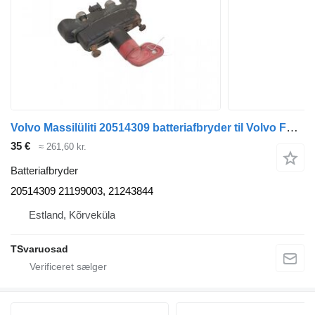
Volvo Massilüliti 20514309 batteriafbryder til Volvo FL-240 trækker
35 €
≈ 261,60 kr.
Batteriafbryder
20514309 21199003, 21243844
Estland, Kõrveküla
TSvaruosad