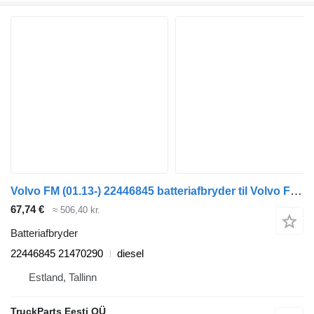
Volvo FM (01.13-) 22446845 batteriafbryder til Volvo FM7-FM12, FM, FMX (1998-2014) trækker
67,74 €
≈ 506,40 kr.
Batteriafbryder
22446845 21470290
diesel
Estland, Tallinn
TruckParts Eesti OÜ