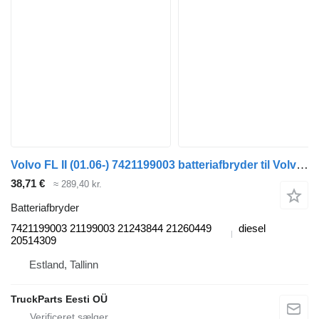
Volvo FL II (01.06-) 7421199003 batteriafbryder til Volvo FL, FE (2005-2014) trækker
38,71 €
≈ 289,40 kr.
Batteriafbryder
7421199003 21199003 21243844 21260449
diesel
20514309
Estland, Tallinn
TruckParts Eesti OÜ