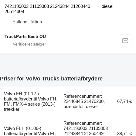
7421199003 21199003 21243844 21260449
diesel
20514309
Estland, Tallinn
TruckParts Eesti OÜ
Priser for Volvo Trucks batteriafbrydere
Volvo FH (01.12-)
Referencenummer:
batteriafbryder til Volvo FH,
22446845 21470290,
67,74 €
FM, FMX-4 series (2013-)
brændstof: diesel
trækker
Referencenummer:
Volvo FL II (01.06-)
7421199003 21199003
batteriafbryder til Volvo FL,
21243844 21260449
38,71 €