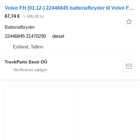
Volvo FH (01.12-) 22446845 batteriafbryder til Volvo FH, FM, FMX-4 series (2013-) trækker
67,74 €
≈ 506,40 kr.
Batteriafbryder
22446845 21470290
diesel
Estland, Tallinn
TruckParts Eesti OÜ