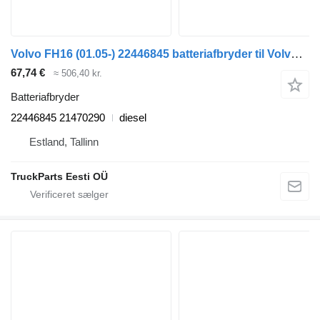
Volvo FH16 (01.05-) 22446845 batteriafbryder til Volvo FH12, FH16, NH12, FH, VNL780 (1993-2014) trækker
67,74 €
≈ 506,40 kr.
Batteriafbryder
22446845 21470290
diesel
Estland, Tallinn
TruckParts Eesti OÜ