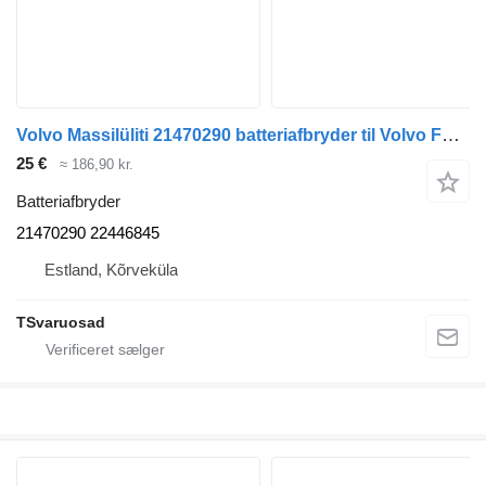
Volvo Massilüliti 21470290 batteriafbryder til Volvo FH trækker
25 €
≈ 186,90 kr.
Batteriafbryder
21470290 22446845
Estland, Kõrveküla
TSvaruosad