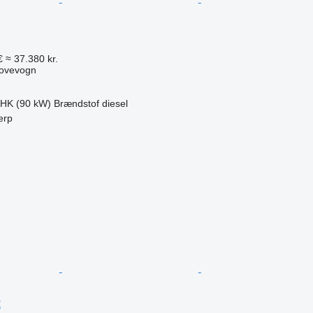
€
≈ 37.380 kr.
kovevogn
 HK (90 kW)
Brændstof
diesel
erp
n
2