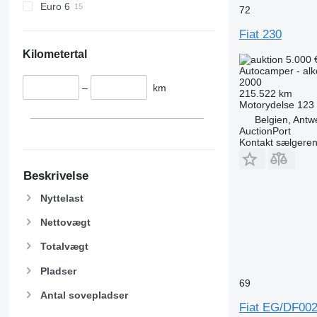
Euro 6
72
Fiat 230
Kilometertal
5.000 
Autocamper - al
2000
–
km
215.522 km
Motorydelse
123
Belgien, Antw
AuctionPort
Kontakt sælgere
Beskrivelse
Nyttelast
Nettovægt
Totalvægt
Pladser
69
Antal sovepladser
Fiat EG/DF00