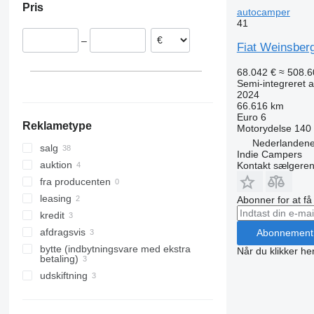
Pris
Belgien
autocamper
41
Spanien
–
Slovakiet
Fiat Weinsber
Polen
68.042 €
≈ 508.6
Tyskland
Semi-integreret 
2024
Frankrig
66.616 km
Vis alle
Euro 6
Reklametype
Motorydelse
140
Nederlandene
salg
Indie Campers
auktion
Kontakt sælgere
fra producenten
leasing
Abonner for at f
kredit
afdragsvis
Abonnement
bytte (indbytningsvare med ekstra
Når du klikker her
betaling)
udskiftning