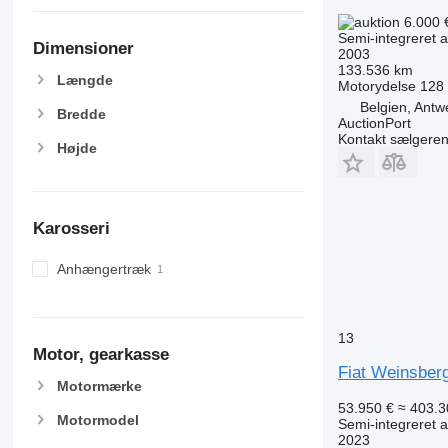
6.000 
Semi-integreret 
Dimensioner
2003
133.536 km
Længde
Motorydelse
128
Belgien, Antw
Bredde
AuctionPort
Kontakt sælgere
Højde
Karosseri
Anhængertræk
13
Motor, gearkasse
Fiat Weinsber
Motormærke
53.950 €
≈ 403.3
Motormodel
Semi-integreret 
2023