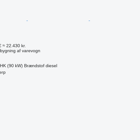
€
≈ 22.430 kr.
bygning af varevogn
 HK (90 kW)
Brændstof
diesel
erp
n