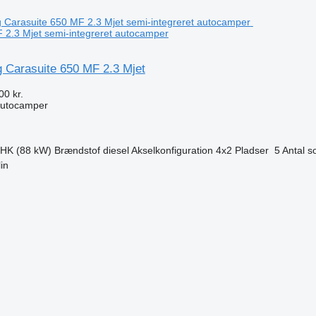
 2.3 Mjet semi-integreret autocamper
g Carasuite 650 MF 2.3 Mjet
00 kr.
autocamper
 HK (88 kW)
Brændstof
diesel
Akselkonfiguration
4x2
Pladser
5
Antal s
in
n