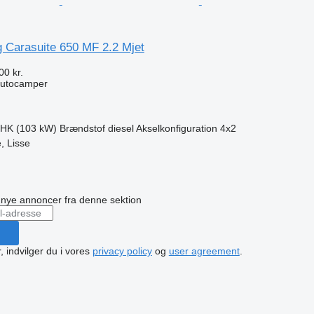
g Carasuite 650 MF 2.2 Mjet
00 kr.
autocamper
 HK (103 kW)
Brændstof
diesel
Akselkonfiguration
4x2
, Lisse
n
å nye annoncer fra denne sektion
, indvilger du i vores
privacy policy
og
user agreement
.