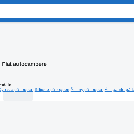
:
Fiat autocampere
esdato
Dyreste på toppen
Billigste på toppen
År - ny på toppen
År - gamle på 