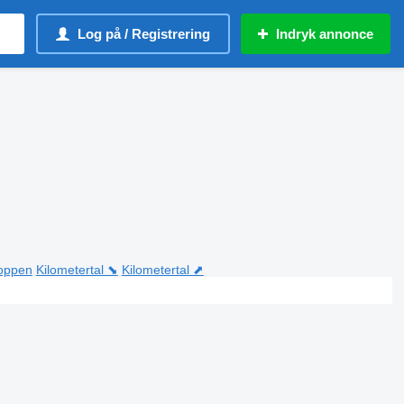
Log på / Registrering
Indryk annonce
toppen
Kilometertal ⬊
Kilometertal ⬈