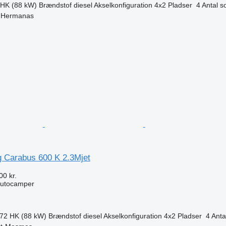
 HK (88 kW)
Brændstof
diesel
Akselkonfiguration
4x2
Pladser
4
Antal s
s Hermanas
n
g Carabus 600 K 2.3Mjet
00 kr.
autocamper
.72 HK (88 kW)
Brændstof
diesel
Akselkonfiguration
4x2
Pladser
4
Anta