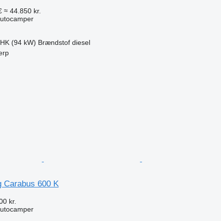
€
≈ 44.850 kr.
autocamper
 HK (94 kW)
Brændstof
diesel
erp
n
g Carabus 600 K
00 kr.
autocamper