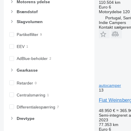
Motorens ydelse
110.504 km
Euro 6
Motorydelse
120
Brændstof
Portugal, San
Slagvolumen
Indie Campers
Kontakt sælgere
Partikelfilter
EEV
AdBlue-beholder
Gearkasse
Retarder
autocamper
13
Centralsmøring
Fiat Weinsber
Differentialespærring
48.950 €
≈ 365.9
Semi-integreret 
Drevtype
2023
77.353 km
Euro 6