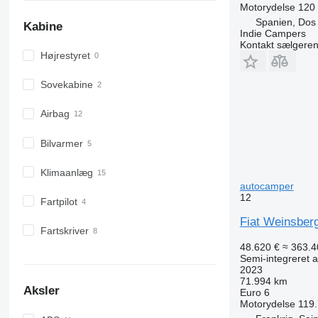
Motorydelse
120
Spanien, Do
Kabine
Indie Campers
Kontakt sælgere
Højrestyret
Sovekabine
Airbag
Bilvarmer
Klimaanlæg
autocamper
12
Fartpilot
Fiat Weinsber
Fartskriver
48.620 €
≈ 363.4
Semi-integreret 
2023
71.994 km
Aksler
Euro 6
Motorydelse
119