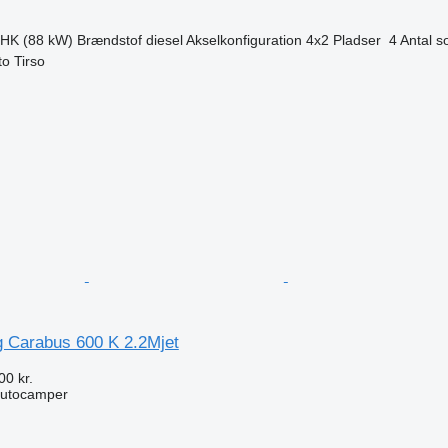
 HK (88 kW)
Brændstof
diesel
Akselkonfiguration
4x2
Pladser
4
Antal s
to Tirso
n
g Carabus 600 K 2.2Mjet
00 kr.
autocamper