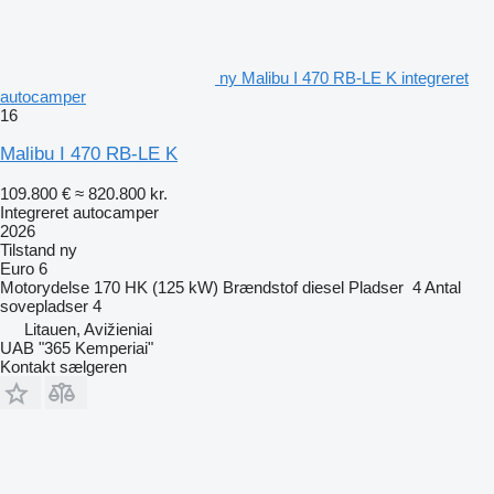
ny Malibu I 470 RB-LE K integreret
autocamper
16
Malibu I 470 RB-LE K
109.800 €
≈ 820.800 kr.
Integreret autocamper
2026
Tilstand
ny
Euro 6
Motorydelse
170 HK (125 kW)
Brændstof
diesel
Pladser
4
Antal
sovepladser
4
Litauen, Avižieniai
UAB "365 Kemperiai"
Kontakt sælgeren