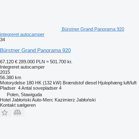
Bürstner Grand Panorama 920
integreret autocamper
34
Bürstner Grand Panorama 920
67.120 €
289.000 PLN
≈ 501.700 kr.
Integreret autocamper
2015
56.380 km
Motorydelse
180 HK (132 kW)
Brændstof
diesel
Hjulophæng
luft/luft
Pladser
4
Antal sovepladser
4
Polen, Stawiguda
Hotel Jabłoński Auto-Merc Kazimierz Jabłoński
Kontakt sælgeren