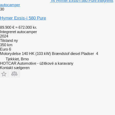
ny Hymer Exsis-i 580 Pure integreret
autocamper
30
Hymer Exsis-i 580 Pure
89.900 €
≈ 672.000 kr.
Integreret autocamper
2024
Tilstand
ny
350 km
Euro 6
Motorydelse
140 HK (103 kW)
Brændstof
diesel
Pladser
4
Tjekkiet, Brno
HOTCAR Automotive - úžitkové a karavany
Kontakt sælgeren