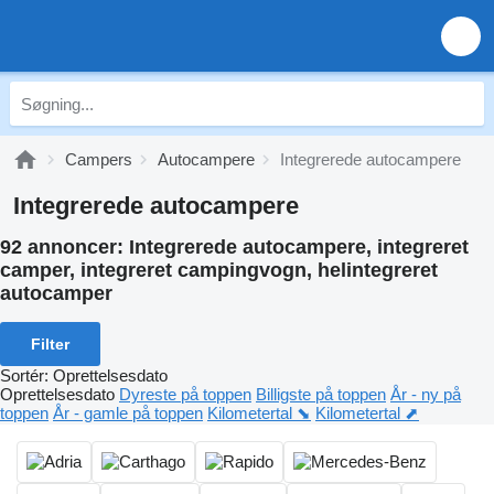
Campers
Autocampere
Integrerede autocampere
Integrerede autocampere
92 annoncer:
Integrerede autocampere, integreret
camper, integreret campingvogn, helintegreret
autocamper
Filter
Sortér
:
Oprettelsesdato
Oprettelsesdato
Dyreste på toppen
Billigste på toppen
År - ny på
toppen
År - gamle på toppen
Kilometertal ⬊
Kilometertal ⬈