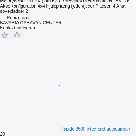
Motorydelse
190 HK (140 kW)
Brændstof
diesel
Nyttelast
550 kg
Akselkonfiguration
4x4
Hjulophæng
fjeder/fjeder
Pladser
4
Antal
sovepladser
2
Rumænien
BAVARIA CARAVAN CENTER
Kontakt sælgeren
Rapido 850F integreret autocamper
20