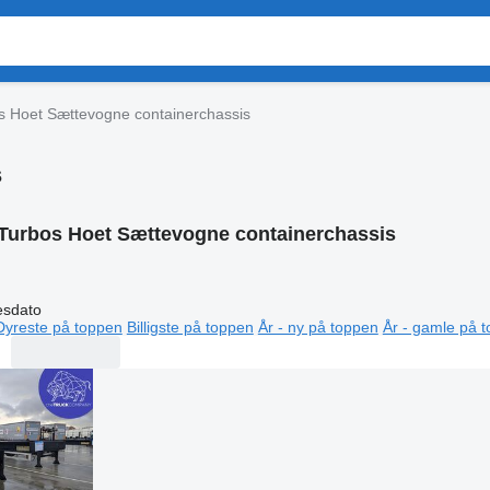
s Hoet Sættevogne containerchassis
s
Turbos Hoet Sættevogne containerchassis
esdato
Dyreste på toppen
Billigste på toppen
År - ny på toppen
År - gamle på 