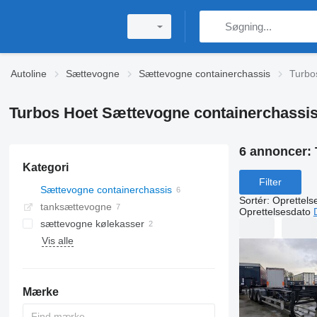
Autoline
Sættevogne
Sættevogne containerchassis
Turbo
Turbos Hoet Sættevogne containerchassi
6 annoncer:
Kategori
Filter
Sættevogne containerchassis
Sortér
:
Oprettels
tanksættevogne
Oprettelsesdato
sættevogne kølekasser
Vis alle
Mærke