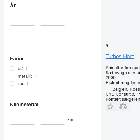
År
–
9
Turbos Hoet
Farve
Pris efter foresp
blå
Sættevogn contai
metallic
2000
Hjulophæng
fjede
rød
Belgien, Roes
CYS Consult & T
Kontakt sælgere
Kilometertal
–
km