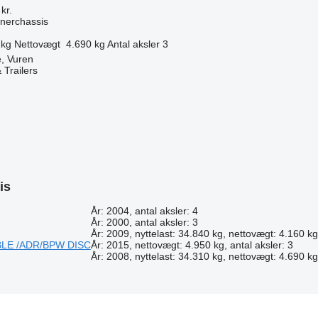
kr.
nerchassis
 kg
Nettovægt
4.690 kg
Antal aksler
3
, Vuren
 Trailers
n
is
År: 2004, antal aksler: 4
År: 2000, antal aksler: 3
År: 2009, nyttelast: 34.840 kg, nettovægt: 4.160 kg,
BLE /ADR/BPW DISC
År: 2015, nettovægt: 4.950 kg, antal aksler: 3
År: 2008, nyttelast: 34.310 kg, nettovægt: 4.690 kg,