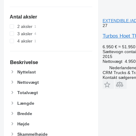
Antal aksler
EXTENDIBLE /ADR
27
2 aksler
3 aksler
Turbos Hoet 
4 aksler
6.950 €
≈ 51.950 
Sættevogn contai
2015
Nettovægt
4.950
Beskrivelse
Nederlandene,
Nyttelast
CRM Trucks & Tra
Kontakt sælgere
Nettovægt
Totalvægt
Længde
Bredde
Højde
Skammelhøjde