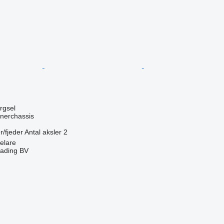
ørgsel
nerchassis
r/fjeder
Antal aksler
2
elare
rading BV
n