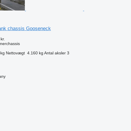
ank chassis Gooseneck
kr.
nerchassis
 kg
Nettovægt
4.160 kg
Antal aksler
3
any
n