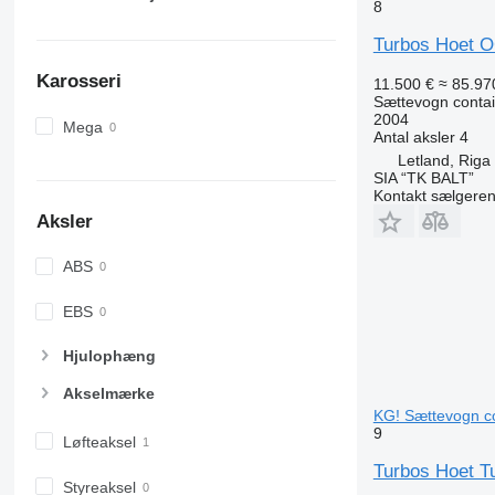
8
Turbos Hoet 
Karosseri
11.500 €
≈ 85.970
Sættevogn contai
2004
Mega
Antal aksler
4
Letland, Riga
SIA “TK BALT”
Kontakt sælgere
Aksler
ABS
EBS
Hjulophæng
Akselmærke
KG! Sættevogn co
9
Løfteaksel
Turbos Hoet Tu
Styreaksel