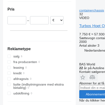
Belgien
Pris
containerchassis
Letland
32
VIDEO
–
Turbos Hoet 
7.750 €
≈ 57.930 
Sættevogn contai
2000
Antal aksler
3
Reklametype
Nederlandene
salg
fra producenten
BAS World
leasing
22
år på Autoline
Kontakt sælgere
kredit
afdragsvis
Abonner for at f
bytte (indbytningsvare med ekstra
betaling)
udskiftning
Abonnement
Når du klikker her