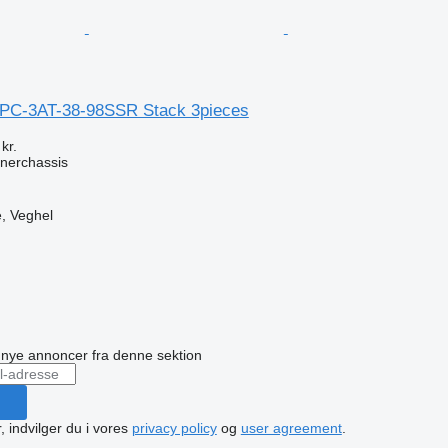
OPC-3AT-38-98SSR Stack 3pieces
kr.
nerchassis
, Veghel
n
å nye annoncer fra denne sektion
, indvilger du i vores
privacy policy
og
user agreement
.