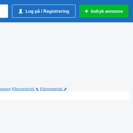
Log på / Registrering
Indryk annonce
toppen
Kilometertal ⬊
Kilometertal ⬈