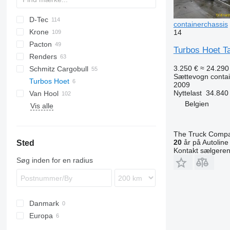
D-Tec
2 series
ADR
CCS
containerchassis
Krone
3 series
BPO
CT
EF
ADR
SDS
T-series
SB
14
Pacton
4 series
FT
Sliding
OPL
SD
SC
S 24
0-2
G-series
SL
S-series
Turbos Hoet T
Renders
5 series
Stack
OPP
SDC
XS
SW
0-3
ET3
3.250 €
≈ 24.290 
Schmitz Cargobull
O-3
T-series
Euro
Kaiser
Sættevogn contai
Turbos Hoet
TXC
ROC
S-series
SPA
CS
SP
2009
Nyttelast
34.840
Van Hool
SCB
Belgien
Vis alle
SCF
A-series
LPRS
NS
38
SCS
ADR
SGF
EX
The Truck Comp
20
år på Autoline
Sted
Kontakt sælgere
Søg inden for en radius
Danmark
Europa
Nederlandene