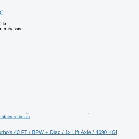
OC
 kr.
nerchassis
n
ntainerchassis
rbo's 40 FT / BPW + Disc / 1x Lift Axle / 4690 KG!