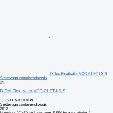
D-Tec Flexitrailer VCC-01 FT-LS-S
Sættevogn containerchassis
25
D-Tec Flexitrailer VCC-01 FT-LS-S
11.750 €
≈ 87.830 kr.
Sættevogn containerchassis
2012
Nyttelast
37.450 kg
Nettovægt
5.550 kg
Antal aksler
3