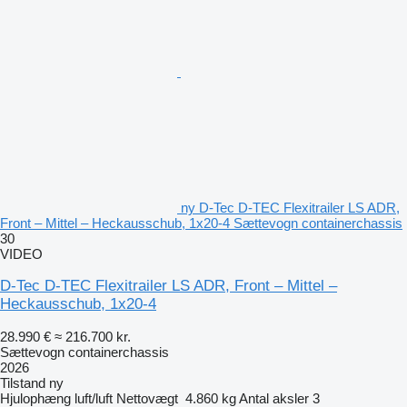
ny D-Tec D-TEC Flexitrailer LS ADR,
Front – Mittel – Heckausschub, 1x20-4 Sættevogn containerchassis
30
VIDEO
D-Tec D-TEC Flexitrailer LS ADR, Front – Mittel –
Heckausschub, 1x20-4
28.990 €
≈ 216.700 kr.
Sættevogn containerchassis
2026
Tilstand
ny
Hjulophæng
luft/luft
Nettovægt
4.860 kg
Antal aksler
3