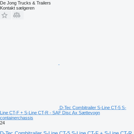
De Jong Trucks & Trailers
Kontakt sælgeren
D-Tec Combitrailer S-Line CT-5 S-
Line CT-F + S-Line CT-R - SAF Disc Ax Sættevogn
containerchassis
24
D-Tec Combitrailer S-Line CT-5 S-Line CT-F + S-Line CT-R