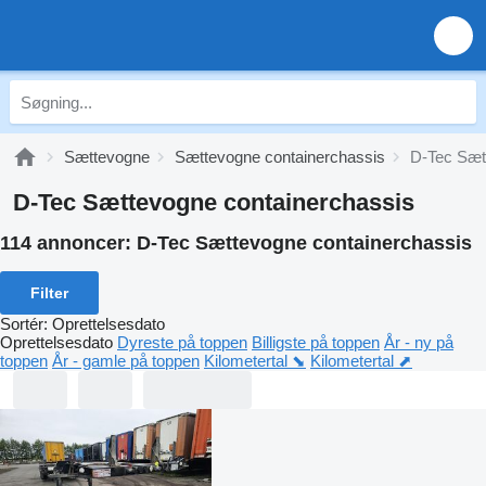
Sættevogne
Sættevogne containerchassis
D-Tec Sæt
D-Tec Sættevogne containerchassis
114 annoncer:
D-Tec Sættevogne containerchassis
Filter
Sortér
:
Oprettelsesdato
Oprettelsesdato
Dyreste på toppen
Billigste på toppen
År - ny på
toppen
År - gamle på toppen
Kilometertal ⬊
Kilometertal ⬈