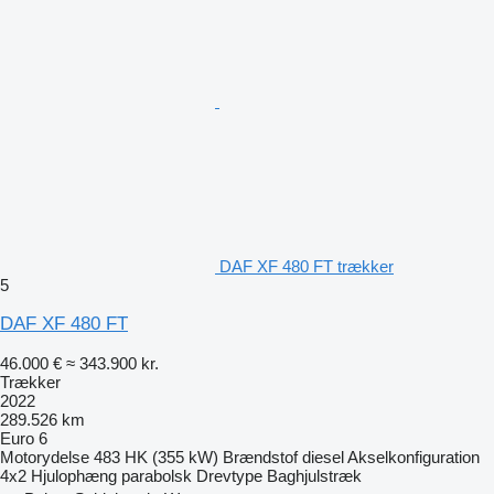
DAF XF 480 FT trækker
5
DAF XF 480 FT
46.000 €
≈ 343.900 kr.
Trækker
2022
289.526 km
Euro 6
Motorydelse
483 HK (355 kW)
Brændstof
diesel
Akselkonfiguration
4x2
Hjulophæng
parabolsk
Drevtype
Baghjulstræk