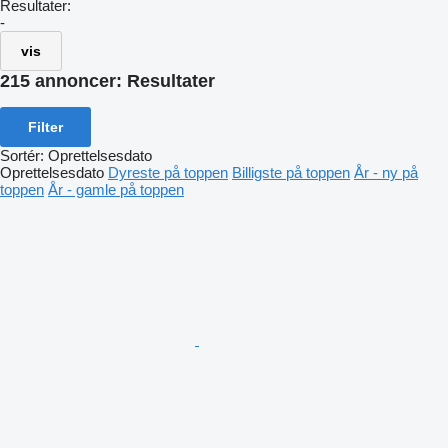
Resultater:
-
vis
215 annoncer:
Resultater
Filter
Sortér
:
Oprettelsesdato
Oprettelsesdato
Dyreste på toppen
Billigste på toppen
År - ny på
toppen
År - gamle på toppen