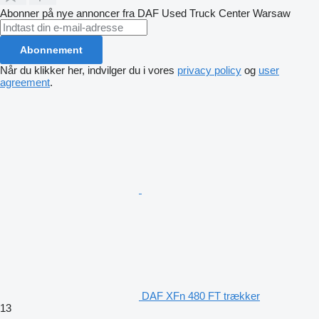
Abonner på nye annoncer fra DAF Used Truck Center Warsaw
Abonnement
Når du klikker her, indvilger du i vores
privacy policy
og
user
agreement
.
DAF XFn 480 FT trækker
13