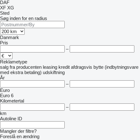
DAF
XF
XG
Sted
Søg inden for en radius
Danmark
Pris
–
Reklametype
salg
fra producenten
leasing
kredit
afdragsvis
bytte (indbytningsvare
med ekstra betaling)
udskiftning
År
–
Euro
Euro 6
Kilometertal
–
km
Autoline ID
Mangler der filtre?
Foreslå en ændring