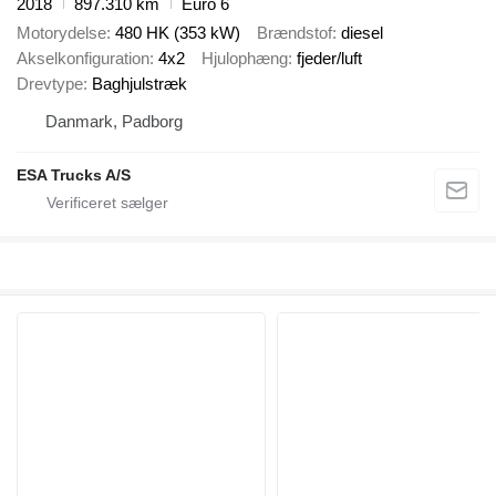
2018
897.310 km
Euro 6
Motorydelse
480 HK (353 kW)
Brændstof
diesel
Akselkonfiguration
4x2
Hjulophæng
fjeder/luft
Drevtype
Baghjulstræk
Danmark, Padborg
ESA Trucks A/S