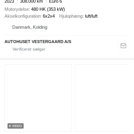
2023
308.000 km
Euro 6
Motorydelse
480 HK (353 kW)
Akselkonfiguration
6x2x4
Hjulophæng
luft/luft
Danmark, Kolding
AUTOHUSET VESTERGAARD A/S
VIDEO