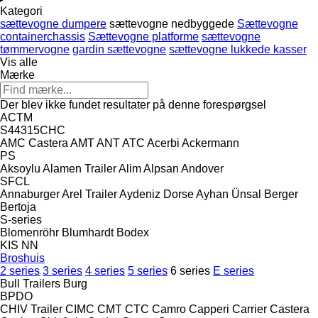
Kategori
sættevogne dumpere
sættevogne nedbyggede
Sættevogne
containerchassis
Sættevogne platforme
sættevogne
tømmervogne
gardin sættevogne
sættevogne lukkede kasser
Vis alle
Mærke
Der blev ikke fundet resultater på denne forespørgsel
ACTM
S44315CHC
AMC Castera
AMT
ANT
ATC
Acerbi
Ackermann
PS
Aksoylu
Alamen Trailer
Alim
Alpsan
Andover
SFCL
Annaburger
Arel Trailer
Aydeniz Dorse
Ayhan Ünsal
Berger
Bertoja
S-series
Blomenröhr
Blumhardt
Bodex
KIS
NN
Broshuis
2 series
3 series
4 series
5 series
6 series
E series
Bull Trailers
Burg
BPDO
CHIV Trailer
CIMC
CMT
CTC
Camro
Capperi
Carrier
Castera