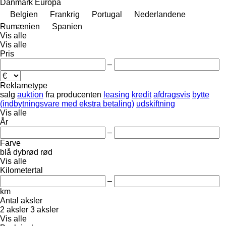
Danmark
Europa
Belgien
Frankrig
Portugal
Nederlandene
Rumænien
Spanien
Vis alle
Vis alle
Pris
–
Reklametype
salg
auktion
fra producenten
leasing
kredit
afdragsvis
bytte
(indbytningsvare med ekstra betaling)
udskiftning
Vis alle
År
–
Farve
blå
dybrød
rød
Vis alle
Kilometertal
–
km
Antal aksler
2 aksler
3 aksler
Vis alle