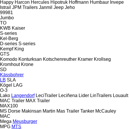
Happy
Harcon
Hercules
Hipotruk
Hoffmann
Humbaur
Invepe
Istrail
JPM Trailers
Janmil
Jeep
Jeho
99981
Jumbo
TO
KWB
Kaiser
S-series
Kel-Berg
D-series
S-series
Kempf
King
GTS
Komodo
Konturksan
Kotschenreuther
Kramer
Krollseg
Kromhout
Krone
SD
Kässbohrer
LB
SLA
Kögel
LAG
O-3
Lako
Langendorf
LeciTrailer
Leciñena
Lider
LinTrailers
Louault
MAC Trailer
MAX Trailer
MAX100
MS Dorse
Makinsan
Martin
Mas Trailer Tanker
McCauley
MAC
Mega
Meusburger
MPG
MTS