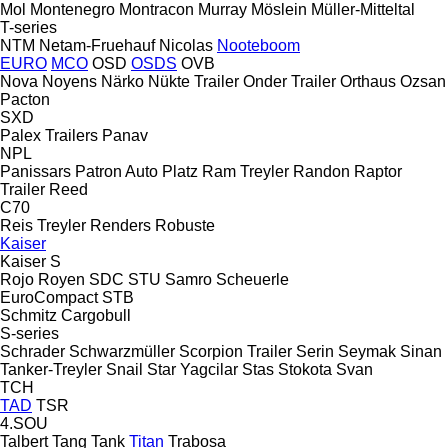
Mol
Montenegro
Montracon
Murray
Möslein
Müller-Mitteltal
T-series
NTM
Netam-Fruehauf
Nicolas
Nooteboom
EURO
MCO
OSD
OSDS
OVB
Nova
Noyens
Närko
Nükte Trailer
Onder Trailer
Orthaus
Ozsan
Pacton
SXD
Palex Trailers
Panav
NPL
Panissars
Patron Auto
Platz
Ram Treyler
Randon
Raptor
Trailer
Reed
C70
Reis Treyler
Renders
Robuste
Kaiser
Kaiser S
Rojo
Royen
SDC
STU
Samro
Scheuerle
EuroCompact
STB
Schmitz Cargobull
S-series
Schrader
Schwarzmüller
Scorpion Trailer
Serin
Seymak
Sinan
Tanker-Treyler
Snail
Star Yagcilar
Stas
Stokota
Svan
TCH
TAD
TSR
4.SOU
Talbert
Tang
Tank
Titan
Trabosa