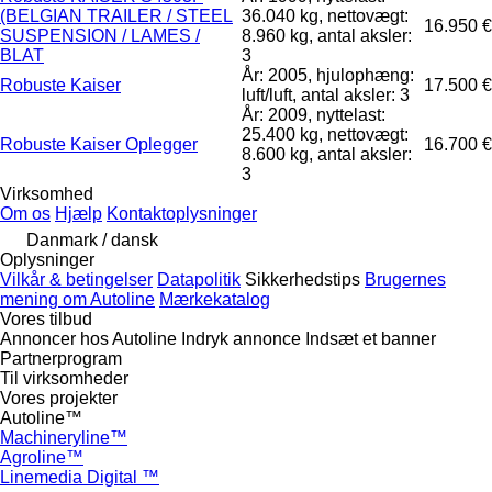
(BELGIAN TRAILER / STEEL
36.040 kg, nettovægt:
16.950 €
SUSPENSION / LAMES /
8.960 kg, antal aksler:
BLAT
3
År: 2005, hjulophæng:
Robuste Kaiser
17.500 €
luft/luft, antal aksler: 3
År: 2009, nyttelast:
25.400 kg, nettovægt:
Robuste Kaiser Oplegger
16.700 €
8.600 kg, antal aksler:
3
Virksomhed
Om os
Hjælp
Kontaktoplysninger
Danmark / dansk
Oplysninger
Vilkår & betingelser
Datapolitik
Sikkerhedstips
Brugernes
mening om Autoline
Mærkekatalog
Vores tilbud
Annoncer hos Autoline
Indryk annonce
Indsæt et banner
Partnerprogram
Til virksomheder
Vores projekter
Autoline™
Machineryline™
Agroline™
Linemedia Digital ™