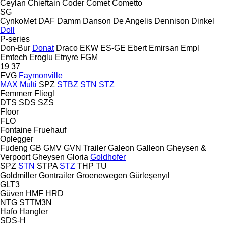
Ceylan
Chieftain
Coder
Comet
Cometto
SG
CynkoMet
DAF
Damm
Danson
De Angelis
Dennison
Dinkel
Doll
P-series
Don-Bur
Donat
Draco
EKW
ES-GE
Ebert
Emirsan
Empl
Emtech
Eroglu
Etnyre
FGM
19
37
FVG
Faymonville
MAX
Multi
SPZ
STBZ
STN
STZ
Femmerr
Fliegl
DTS
SDS
SZS
Floor
FLO
Fontaine
Fruehauf
Oplegger
Fudeng
GB
GMV
GVN Trailer
Galeon
Galleon
Gheysen &
Verpoort
Gheysen
Gloria
Goldhofer
SPZ
STN
STPA
STZ
THP
TU
Goldmiller
Gontrailer
Groenewegen
Gürleşenyıl
GLT3
Güven
HMF
HRD
NTG
STTM3N
Hafo
Hangler
SDS-H