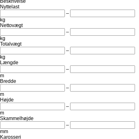
Beskrivelse
Nyttelast
–
kg
Nettovægt
–
kg
Totalvægt
–
kg
Længde
–
m
Bredde
–
m
Højde
–
m
Skammelhøjde
–
mm
Karosseri