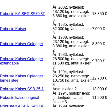
År: 2002, nyttelast:
48.120 kg, nettovægt:
Robuste KAISER S570 3F
18.850 €
8.880 kg, antal aksler:
3
År: 1985, nyttelast:
Robuste Kaiser
32.000 kg, antal aksler:
7.000 €
3
År: 1988, nyttelast:
23.120 kg, nettovægt:
Robuste Kaiser Oplegger
8.300 €
8.880 kg, antal aksler:
2
År: 1983, nyttelast:
Robuste Kaiser Oplegger
26.500 kg, nettovægt:
9.700 €
extendable
11.500 kg, antal aksler:
2
År: 1994, nyttelast:
Robuste Kaiser Oplegger
23.250 kg, nettovægt:
12.700 €
lames steel
10.750 kg, antal aksler:
3
Robuste Kaiser SSB 25-1
Antal aksler: 2
18.000 €
År: 1994, hjulophæng:
Robuste kaiser original
fjeder/fjeder, antal
11.900 €
aksler: 3
Robuste KAISER S4503F
År: 1999, nyttelast: