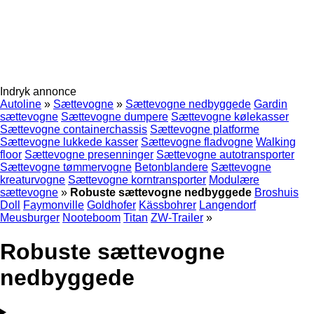
Indryk annonce
Autoline
»
Sættevogne
»
Sættevogne nedbyggede
Gardin
sættevogne
Sættevogne dumpere
Sættevogne kølekasser
Sættevogne containerchassis
Sættevogne platforme
Sættevogne lukkede kasser
Sættevogne fladvogne
Walking
floor
Sættevogne presenninger
Sættevogne autotransporter
Sættevogne tømmervogne
Betonblandere
Sættevogne
kreaturvogne
Sættevogne korntransporter
Modulære
sættevogne
»
Robuste sættevogne nedbyggede
Broshuis
Doll
Faymonville
Goldhofer
Kässbohrer
Langendorf
Meusburger
Nooteboom
Titan
ZW-Trailer
»
Robuste sættevogne
nedbyggede