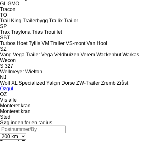
GL
GMO
Tracon
TO
Trail King
Trailerbygg
Trailix
Trailor
SP
Trax
Traylona
Trias
Trouillet
SBT
Turbos Hoet
Tyllis
VM Trailer
VS-mont
Van Hool
SZ
Vang
Vega Trailer
Vega
Veldhuizen
Verem
Wackenhut
Warkas
Wecon
S 327
Wellmeyer
Wielton
NJ
Wolf
XL Specialized
Yalçın Dorse
ZW-Trailer
Zremb
Zrůst
Özgül
OZ
Vis alle
Monteret kran
Monteret kran
Sted
Søg inden for en radius