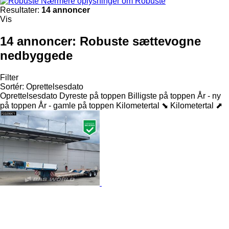
Nærmere oplysninger om Robuste
Resultater:
14 annoncer
Vis
14 annoncer:
Robuste sættevogne
nedbyggede
Filter
Sortér
:
Oprettelsesdato
Oprettelsesdato
Dyreste på toppen
Billigste på toppen
År - ny
på toppen
År - gamle på toppen
Kilometertal ⬊
Kilometertal ⬈