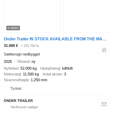
VIDEO
Onder Trailer IN STOCK AVAILABLE FROM THE MANUFACTURER!!! AGM03 low-loader 3 a
31.000 €
≈ 231.700 kr.
Sættevogn nedbygget
2026
Tilstand
ny
Nyttelast
52.000 kg
Hjulophæng
luft/luft
Nettovægt
11.500 kg
Antal aksler
3
Skammelhøjde
1.250 mm
Tyrkiet
ÖNDER TRAİLER