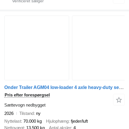
Onder Trailer AGM04 low-loader 4 axle heavy-duty semi-trailer
Pris efter forespørgsel
Sættevogn nedbygget
2026
Tilstand
ny
Nyttelast
70.000 kg
Hjulophæng
fjeder/luft
Nettovægt
13.500 kg
Antal aksler
4