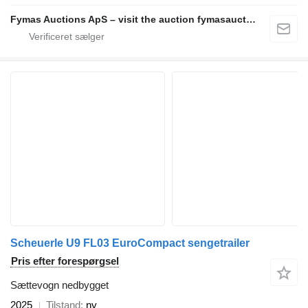
Fymas Auctions ApS – visit the auction fymasauctions.dk
Scheuerle U9 FL03 EuroCompact sengetrailer
Pris efter forespørgsel
Sættevogn nedbygget
2025
Tilstand
ny