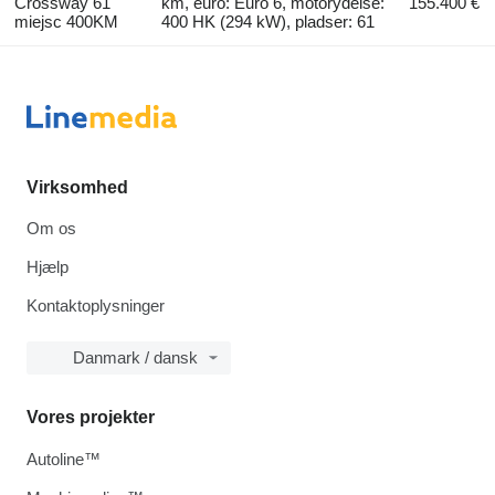
Crossway 61
km, euro: Euro 6, motorydelse:
155.400 €
miejsc 400KM
400 HK (294 kW), pladser: 61
Virksomhed
Om os
Hjælp
Kontaktoplysninger
Danmark / dansk
Vores projekter
Autoline™