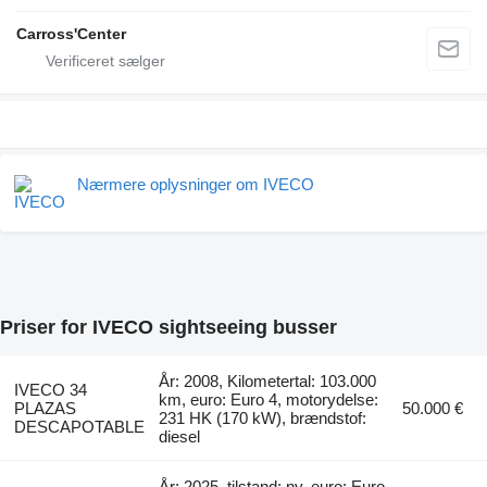
Carross'Center
Nærmere oplysninger om IVECO
Priser for IVECO sightseeing busser
År: 2008, Kilometertal: 103.000
IVECO 34
km, euro: Euro 4, motorydelse:
PLAZAS
50.000 €
231 HK (170 kW), brændstof:
DESCAPOTABLE
diesel
År: 2025, tilstand: ny, euro: Euro