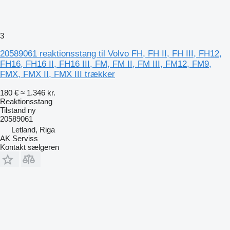
3
20589061 reaktionsstang til Volvo FH, FH II, FH III, FH12,
FH16, FH16 II, FH16 III, FM, FM II, FM III, FM12, FM9,
FMX, FMX II, FMX III trækker
180 €
≈ 1.346 kr.
Reaktionsstang
Tilstand
ny
20589061
Letland, Riga
AK Serviss
Kontakt sælgeren