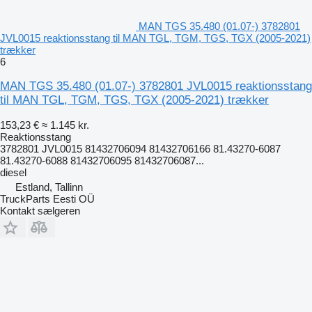
MAN TGS 35.480 (01.07-) 3782801
JVL0015 reaktionsstang til MAN TGL, TGM, TGS, TGX (2005-2021)
trækker
6
MAN TGS 35.480 (01.07-) 3782801 JVL0015 reaktionsstang
til MAN TGL, TGM, TGS, TGX (2005-2021) trækker
153,23 €
≈ 1.145 kr.
Reaktionsstang
3782801 JVL0015 81432706094 81432706166 81.43270-6087
81.43270-6088 81432706095 81432706087...
diesel
Estland, Tallinn
TruckParts Eesti OÜ
Kontakt sælgeren