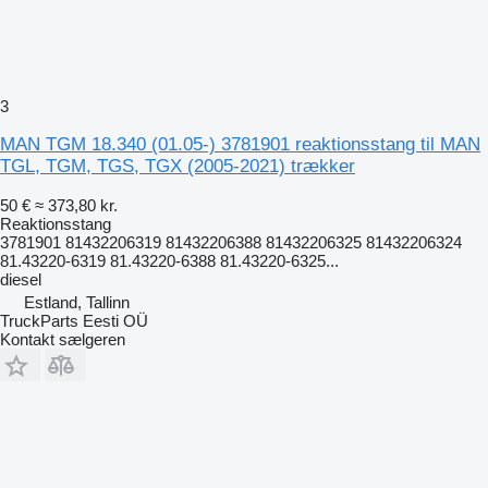
3
MAN TGM 18.340 (01.05-) 3781901 reaktionsstang til MAN
TGL, TGM, TGS, TGX (2005-2021) trækker
50 €
≈ 373,80 kr.
Reaktionsstang
3781901 81432206319 81432206388 81432206325 81432206324
81.43220-6319 81.43220-6388 81.43220-6325...
diesel
Estland, Tallinn
TruckParts Eesti OÜ
Kontakt sælgeren