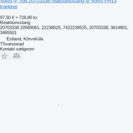
Volvo V- rod 20703338 reaktionsstang til Volvo FH13
trækker
97,50 €
≈ 728,80 kr.
Reaktionsstang
20703338 20589061, 22238525, 7422238525, 20703338, 3614801,
3465501
Estland, Kõrveküla
TSvaruosad
Kontakt sælgeren