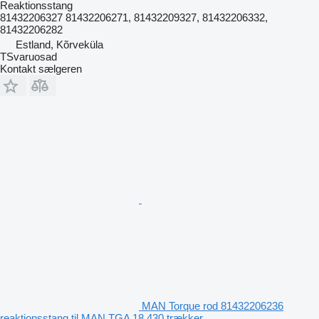
Reaktionsstang
81432206327 81432206271, 81432209327, 81432206332,
81432206282
Estland, Kõrveküla
TSvaruosad
Kontakt sælgeren
MAN Torque rod 81432206236
reaktionsstang til MAN TGA 18.430 trækker