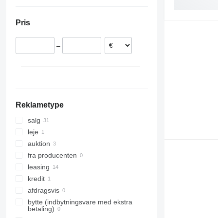
Nederlandene
Tyskland
Pris
Estland
Sverige
–
Tjekkiet
Polen
Norge
Litauen
Vis alle
Reklametype
salg
leje
auktion
fra producenten
leasing
kredit
afdragsvis
bytte (indbytningsvare med ekstra
betaling)