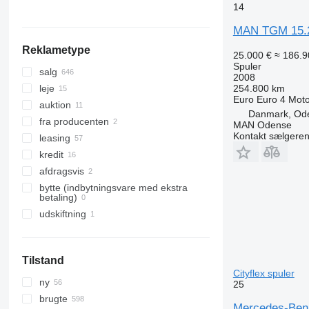
Vis alle
14
MAN TGM 15.
Reklametype
25.000 €
≈ 186.9
Spuler
salg
2008
254.800 km
leje
Euro
Euro 4
Moto
auktion
Danmark, Od
fra producenten
MAN Odense
Kontakt sælgere
leasing
kredit
afdragsvis
bytte (indbytningsvare med ekstra
betaling)
udskiftning
Tilstand
Cityflex spuler
ny
25
brugte
Mercedes-Benz