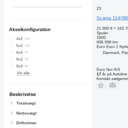
23
Scania 114/3
21.900 €
≈ 163.7
Akselkonfiguration
Spuler
2000
4x2
696.998 km
6x2
Euro
Euro 2
Nytt
6x4
Danmark, Pa
8x2
8x4
Euro Nor A/S
Vis alle
17
år på Autoline
Kontakt sælgere
Beskrivelse
Totalvægt
Nettovægt
Driftstimer