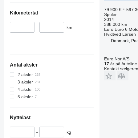
79.900 €
≈ 597.3
Kilometertal
Spuler
2014
388.000 km
–
km
Euro
Euro 6
Moto
Hvidtved Larsen
Danmark, Pa
Euro Nor A/S
17
år på Autoline
Antal aksler
Kontakt sælgere
2 aksler
3 aksler
4 aksler
5 aksler
Nyttelast
–
kg