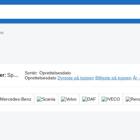
re
Sortér
:
Oprettelsesdato
er:
Spulere
Oprettelsesdato
Dyreste på toppen
Billigste på toppen
År 