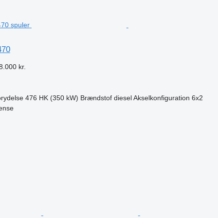
470
8.000 kr.
rydelse
476 HK (350 kW)
Brændstof
diesel
Akselkonfiguration
6x2
ense
n