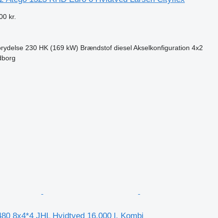
00 kr.
rydelse
230 HK (169 kW)
Brændstof
diesel
Akselkonfiguration
4x2
dborg
n
0 8x4*4 JHL Hvidtved 16.000 l. Kombi