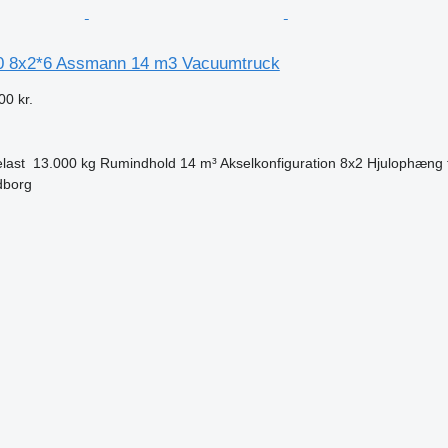
80 8x2*6 Assmann 14 m3 Vacuumtruck
00 kr.
elast
13.000 kg
Rumindhold
14 m³
Akselkonfiguration
8x2
Hjulophæng
dborg
n