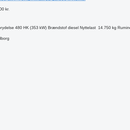
00 kr.
rydelse
480 HK (353 kW)
Brændstof
diesel
Nyttelast
14.750 kg
Rumin
dborg
n