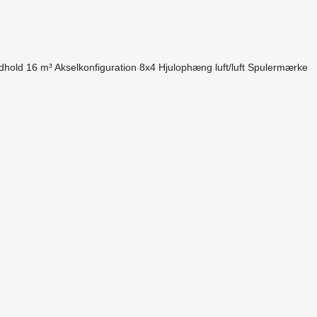
dhold
16 m³
Akselkonfiguration
8x4
Hjulophæng
luft/luft
Spulermærke