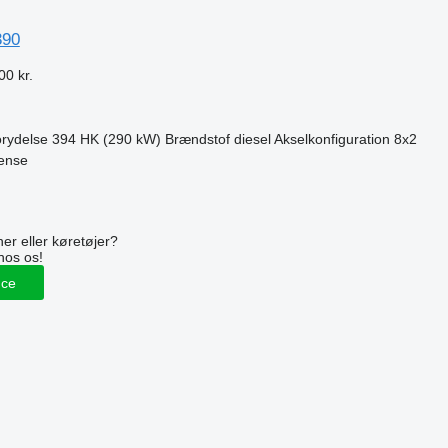
390
00 kr.
rydelse
394 HK (290 kW)
Brændstof
diesel
Akselkonfiguration
8x2
ense
n
er eller køretøjer?
hos os!
nce