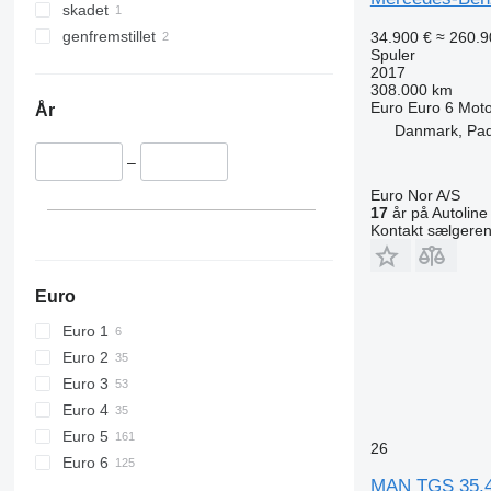
skadet
genfremstillet
34.900 €
≈ 260.9
Spuler
2017
308.000 km
Euro
Euro 6
Moto
År
Danmark, Pa
–
Euro Nor A/S
17
år på Autoline
Kontakt sælgere
Euro
Euro 1
Euro 2
Euro 3
Euro 4
Euro 5
26
Euro 6
MAN TGS 35.48