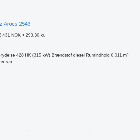
z Arocs 2543
€
431 NOK
≈ 293,30 kr.
rydelse
428 HK (315 kW)
Brændstof
diesel
Rumindhold
0,011 m³
benraa
n