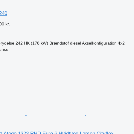
240
00 kr.
rydelse
242 HK (178 kW)
Brændstof
diesel
Akselkonfiguration
4x2
ense
n
 Atego 1323 RHD Euro 6 Hvidtved Larsen Cityflex