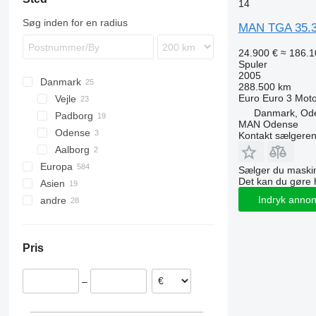
14
Søg inden for en radius
MAN TGA 35.
24.900 €
≈ 186.1
Spuler
2005
Danmark
288.500 km
Euro
Euro 3
Moto
Vejle
Danmark, Od
Padborg
MAN Odense
Odense
Kontakt sælgere
Aalborg
Europa
Sælger du maskin
Det kan du gøre 
Asien
Polen
Indryk anno
andre
Nederlandene
Kina
Tyskland
Japan
Ukraine
Storbritannien
Tyrkiet
Moldova
Pris
Estland
Italien
–
Belgien
Rumænien