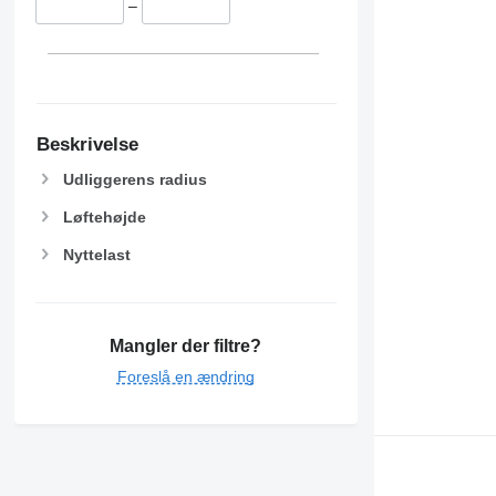
–
Beskrivelse
Udliggerens radius
Løftehøjde
Nyttelast
Mangler der filtre?
Foreslå en ændring