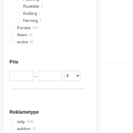
Roskilde
Kolding
Herning
Europa
Asien
Spanien
andre
Nederlandene
Forenede Arabiske Emirater
Tyskland
Kina
Ukraine
Polen
Brasilien
Pris
Litauen
Portugal
–
Belgien
Estland
Vis alle
Reklametype
salg
auktion