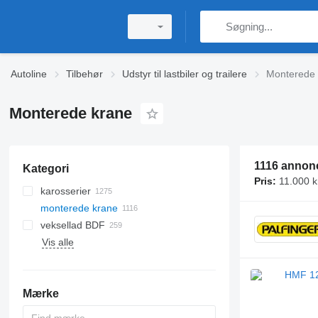
Autoline
Tilbehør
Udstyr til lastbiler og trailere
Monterede 
Monterede krane
1116 annon
Kategori
Pris:
11.000 kr
karosserier
monterede krane
karrosserier til lastbil med tippelad
veksellad BDF
hejseværker til kroghejs
Vis alle
lukket kasse veksellad
hydrauliske spil
Lastbiler med lukket kasse
gardin veksellad
elektrisk taljer
karrosserier til fladvogn
veksellad køle
elektriske spil
karosserier til platform lastbil
Mærke
skovspil
karrosserier til kølelastbil
kabelspil