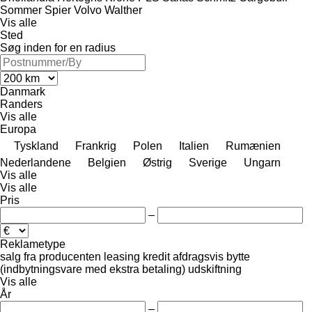
Sommer
Spier
Volvo
Walther
Vis alle
Sted
Søg inden for en radius
Danmark
Randers
Vis alle
Europa
Tyskland
Frankrig
Polen
Italien
Rumænien
Nederlandene
Belgien
Østrig
Sverige
Ungarn
Vis alle
Vis alle
Pris
–
Reklametype
salg
fra producenten
leasing
kredit
afdragsvis
bytte
(indbytningsvare med ekstra betaling)
udskiftning
Vis alle
År
–