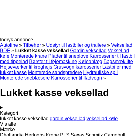
Indryk annonce
Autoline
»
Tilbehør
»
Udstyr til lastbiler og trailere
»
Veksellad
BDF
»
Lukket kasse veksellad
Gardin veksellad
Veksellad
køle
Monterede krane
Plader til sneplove
Karrosserier til lastbil
med tippelad
Børster til fejemaskine
Køleanlæg
Bagsmæklifte
Hejseværker til kroghejs
Grusvogn karrosserier
Lastbiler med
lukket kasse
Monterede sandspredere
Hydrauliske spil
Monterede sneblæsere
Karrosserier til fladvogn
»
Lukket kasse veksellad
Kategori
lukket kasse veksellad
gardin veksellad
veksellad køle
Vis alle
Mærke
Dhollandia
Hertoghs
Krone
PLS
Saxas
Schmitz Cargobull