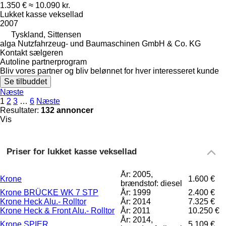
1.350 €
≈ 10.090 kr.
Lukket kasse veksellad
2007
Tyskland, Sittensen
alga Nutzfahrzeug- und Baumaschinen GmbH & Co. KG
Kontakt sælgeren
Autoline partnerprogram
Bliv vores partner og bliv belønnet for hver interesseret kunde
Se tilbuddet
Næste
1
2
3
…
6
Næste
Resultater:
132 annoncer
Vis
Priser for lukket kasse veksellad
År: 2005,
Krone
1.600 €
brændstof: diesel
Krone BRÜCKE WK 7 STP
År: 1999
2.400 €
Krone Heck Alu.- Rolltor
År: 2014
7.325 €
Krone Heck & Front Alu.- Rolltor
År: 2011
10.250 €
År: 2014,
Krone SPIER
5.109 €