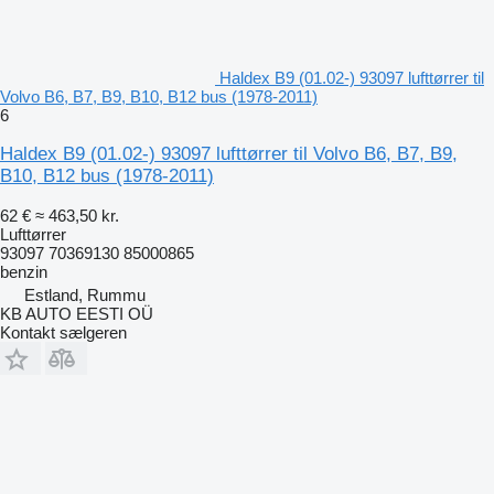
Haldex B9 (01.02-) 93097 lufttørrer til
Volvo B6, B7, B9, B10, B12 bus (1978-2011)
6
Haldex B9 (01.02-) 93097 lufttørrer til Volvo B6, B7, B9,
B10, B12 bus (1978-2011)
62 €
≈ 463,50 kr.
Lufttørrer
93097 70369130 85000865
benzin
Estland, Rummu
KB AUTO EESTI OÜ
Kontakt sælgeren