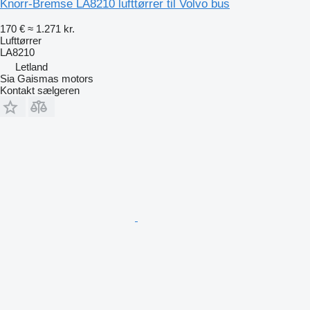
Knorr-Bremse LA8210 lufttørrer til Volvo bus
170 €
≈ 1.271 kr.
Lufttørrer
LA8210
Letland
Sia Gaismas motors
Kontakt sælgeren