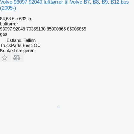
Volvo 93097 92049 lufttørrer til Volvo B7, B8, B9, B12 bus
(2005-)
84,68 €
≈ 633 kr.
Lufttørrer
93097 92049 70369130 85000865 85006865
gas
Estland, Tallinn
TruckParts Eesti OÜ
Kontakt sælgeren