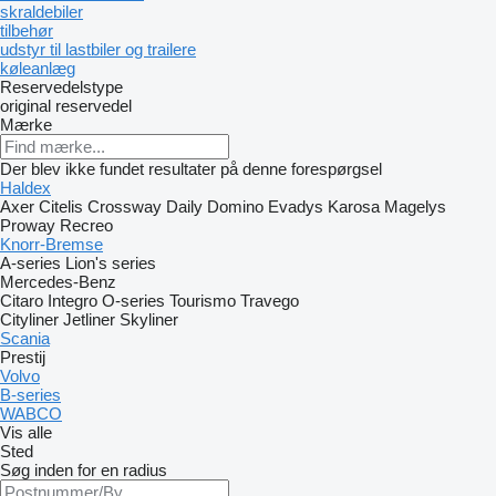
skraldebiler
tilbehør
udstyr til lastbiler og trailere
køleanlæg
Reservedelstype
original reservedel
Mærke
Der blev ikke fundet resultater på denne forespørgsel
Haldex
Axer
Citelis
Crossway
Daily
Domino
Evadys
Karosa
Magelys
Proway
Recreo
Knorr-Bremse
A-series
Lion's series
Mercedes-Benz
Citaro
Integro
O-series
Tourismo
Travego
Cityliner
Jetliner
Skyliner
Scania
Prestij
Volvo
B-series
WABCO
Vis alle
Sted
Søg inden for en radius