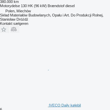
380.000 km
Motorydelse
130 HK (96 kW)
Brændstof
diesel
Polen, Miechów
Skład Materiałów Budowlanych, Opału i Art. Do Produkcji Rolnej,
Stanisław Dróżdż
Kontakt sælgeren
IVECO Daily kølebil
6