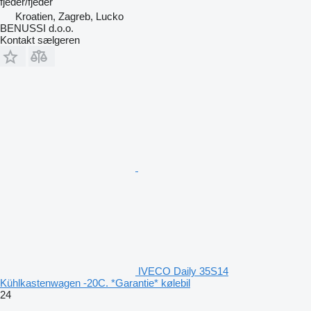
fjeder/fjeder
Kroatien, Zagreb, Lucko
BENUSSI d.o.o.
Kontakt sælgeren
IVECO Daily 35S14
Kühlkastenwagen -20C. *Garantie* kølebil
24