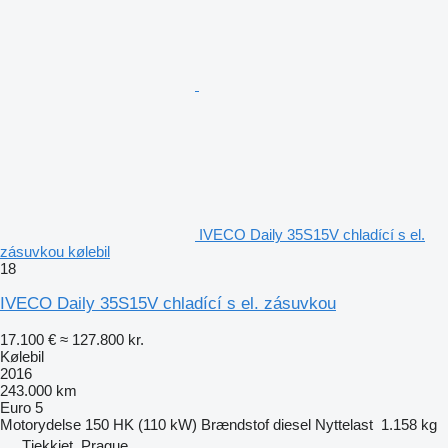
IVECO Daily 35S15V chladící s el.
zásuvkou kølebil
18
IVECO Daily 35S15V chladící s el. zásuvkou
17.100 €
≈ 127.800 kr.
Kølebil
2016
243.000 km
Euro 5
Motorydelse
150 HK (110 kW)
Brændstof
diesel
Nyttelast
1.158 kg
Tjekkiet, Prague