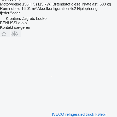
Motorydelse
156 HK (115 kW)
Brændstof
diesel
Nyttelast
680 kg
Rumindhold
16,01 m³
Akselkonfiguration
4x2
Hjulophæng
fjeder/fjeder
Kroatien, Zagreb, Lucko
BENUSSI d.o.o.
Kontakt sælgeren
IVECO refrigerated truck kølebil