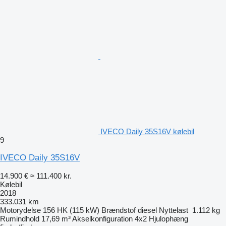
IVECO Daily 35S16V kølebil
9
IVECO Daily 35S16V
14.900 €
≈ 111.400 kr.
Kølebil
2018
333.031 km
Motorydelse
156 HK (115 kW)
Brændstof
diesel
Nyttelast
1.112 kg
Rumindhold
17,69 m³
Akselkonfiguration
4x2
Hjulophæng