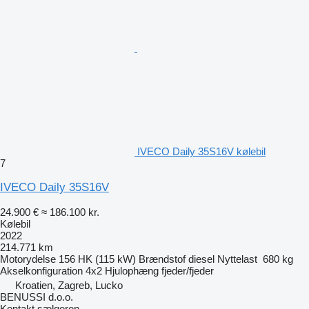
IVECO Daily 35S16V kølebil
7
IVECO Daily 35S16V
24.900 €
≈ 186.100 kr.
Kølebil
2022
214.771 km
Motorydelse
156 HK (115 kW)
Brændstof
diesel
Nyttelast
680 kg
Akselkonfiguration
4x2
Hjulophæng
fjeder/fjeder
Kroatien, Zagreb, Lucko
BENUSSI d.o.o.
Kontakt sælgeren