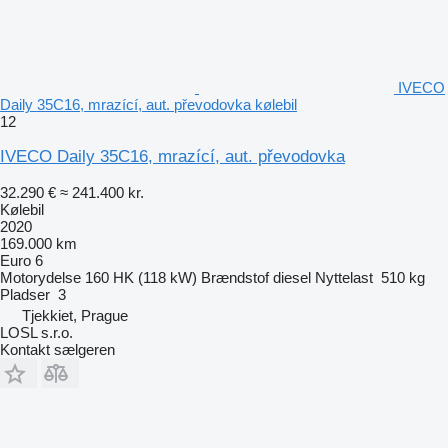
IVECO
Daily 35C16, mrazící, aut. převodovka kølebil
12
IVECO Daily 35C16, mrazící, aut. převodovka
32.290 €
≈ 241.400 kr.
Kølebil
2020
169.000 km
Euro 6
Motorydelse
160 HK (118 kW)
Brændstof
diesel
Nyttelast
510 kg
Pladser
3
Tjekkiet, Prague
LOSL s.r.o.
Kontakt sælgeren