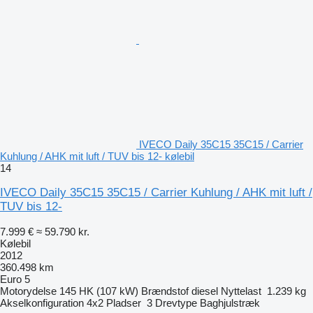
IVECO Daily 35C15 35C15 / Carrier
Kuhlung / AHK mit luft / TUV bis 12- kølebil
14
IVECO Daily 35C15 35C15 / Carrier Kuhlung / AHK mit luft /
TUV bis 12-
7.999 €
≈ 59.790 kr.
Kølebil
2012
360.498 km
Euro 5
Motorydelse
145 HK (107 kW)
Brændstof
diesel
Nyttelast
1.239 kg
Akselkonfiguration
4x2
Pladser
3
Drevtype
Baghjulstræk