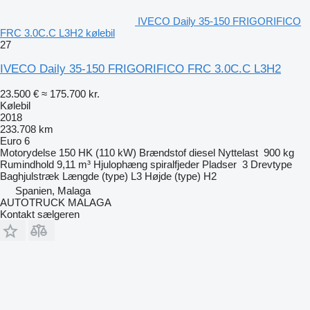
IVECO Daily 35-150 FRIGORIFICO
FRC 3.0C.C L3H2 kølebil
27
IVECO Daily 35-150 FRIGORIFICO FRC 3.0C.C L3H2
23.500 €
≈ 175.700 kr.
Kølebil
2018
233.708 km
Euro 6
Motorydelse
150 HK (110 kW)
Brændstof
diesel
Nyttelast
900 kg
Rumindhold
9,11 m³
Hjulophæng
spiralfjeder
Pladser
3
Drevtype
Baghjulstræk
Længde (type)
L3
Højde (type)
H2
Spanien, Malaga
AUTOTRUCK MALAGA
Kontakt sælgeren