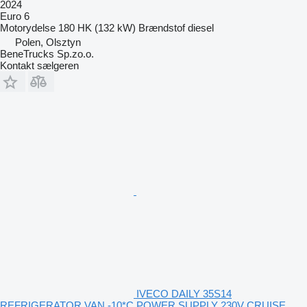
2024
Euro 6
Motorydelse
180 HK (132 kW)
Brændstof
diesel
Polen, Olsztyn
BeneTrucks Sp.zo.o.
Kontakt sælgeren
IVECO DAILY 35S14
REFRIGERATOR VAN -10*C POWER SUPPLY 230V CRUISE