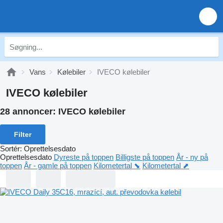
Vans
Kølebiler
IVECO kølebiler
IVECO kølebiler
28 annoncer:
IVECO kølebiler
Filter
Sortér
:
Oprettelsesdato
Oprettelsesdato
Dyreste på toppen
Billigste på toppen
År - ny på
toppen
År - gamle på toppen
Kilometertal ⬊
Kilometertal ⬈