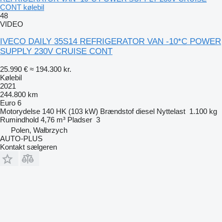
CONT kølebil
48
VIDEO
IVECO DAILY 35S14 REFRIGERATOR VAN -10*C POWER
SUPPLY 230V CRUISE CONT
25.990 €
≈ 194.300 kr.
Kølebil
2021
244.800 km
Euro 6
Motorydelse
140 HK (103 kW)
Brændstof
diesel
Nyttelast
1.100 kg
Rumindhold
4,76 m³
Pladser
3
Polen, Wałbrzych
AUTO-PLUS
Kontakt sælgeren