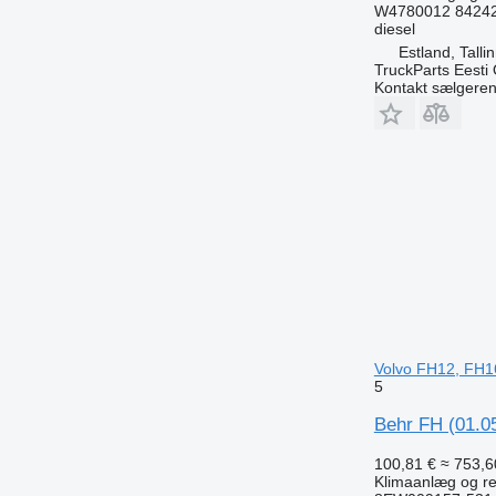
W4780012 84242
diesel
Estland, Talli
TruckParts Eesti
Kontakt sælgere
Volvo FH12, FH1
5
Behr FH (01.05
100,81 €
≈ 753,60
Klimaanlæg og res