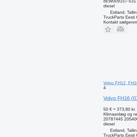
8EW009157-531 
diesel
Estland, Talli
TruckParts Eesti
Kontakt sælgere
Volvo FH12, FH1
4
Volvo FH16 (0
50 €
≈ 373,80 kr.
Klimaanlæg og re
20787445 20540
diesel
Estland, Talli
TruckParts Eesti