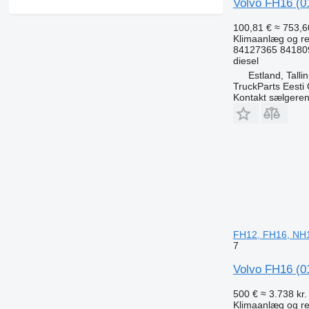
Volvo FH16 (0
100,81 €
≈ 753,60
Klimaanlæg og re
84127365 84180
diesel
Estland, Talli
TruckParts Eesti
Kontakt sælgere
FH12, FH16, NH1
7
Volvo FH16 (01
500 €
≈ 3.738 kr.
Klimaanlæg og res