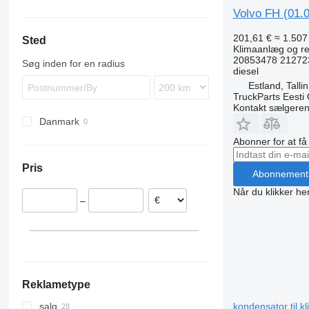
TGX
Atego
Premium
R-series
FH
B7
Volvo FH (01.0
Axor
T-series
FL
B9
FH12
201,61 €
≈ 1.507 
Sted
Econic
FM
B10
FH13
FL6
Klimaanlæg og res
MB
FMX
B12
FH16
FL7
FM7
20853478 21272
Søg inden for en radius
diesel
VNL
FH 440
FL10
FM9
FH16 550
Estland, Talli
FL12
FM12
TruckParts Eesti
FL 280
FM13
Kontakt sælgere
Danmark
Abonner for at f
Pris
Abonnement
Når du klikker her
–
Reklametype
kondensator til 
salg