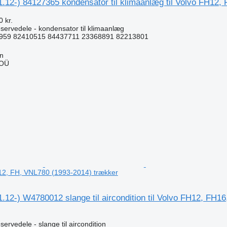
1.12-) 84127365 kondensator til klimaanlæg til Volvo FH12
 kr.
servedele - kondensator til klimaanlæg
959 82410515 84437711 23368891 82213801
nn
 OÜ
n
2, FH, VNL780 (1993-2014) trækker
.12-) W4780012 slange til aircondition til Volvo FH12, FH
ervedele - slange til aircondition