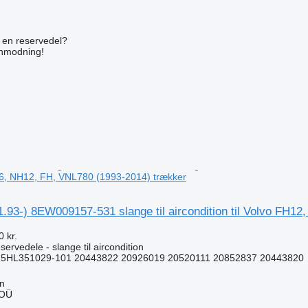
n
e en reservedel?
anmodning!
6, NH12, FH, VNL780 (1993-2014) trækker
.93-) 8EW009157-531 slange til aircondition til Volvo FH
 kr.
ervedele - slange til aircondition
5HL351029-101 20443822 20926019 20520111 20852837 20443820
nn
 OÜ
n