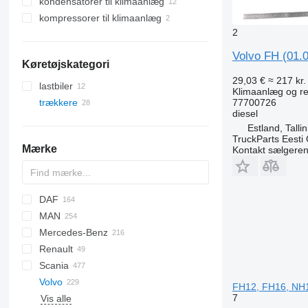
kondensatorer til klimaanlæg
kompressorer til klimaanlæg
2
Volvo FH (01.0
Køretøjskategori
29,03 €
≈ 217 kr.
lastbiler
Klimaanlæg og res
77700726
trækkere
diesel
Estland, Talli
TruckParts Eesti
Mærke
Kontakt sælgere
DAF
MAN
CF
S-Way
Mercedes-Benz
LF
Stralis
Lion's series
Renault
XF
Trakker
TGA
A-Class
Canter
Scania
XG
TGL
Actros
Kerax
Volvo
TGM
Antos
Magnum
G-series
FH12, FH16, NH1
7
Vis alle
TGS
Arocs
Midlum
P-series
B-series