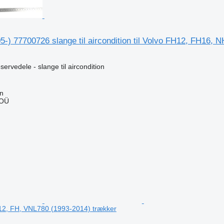
5-) 77700726 slange til aircondition til Volvo FH12, FH16,
ervedele - slange til aircondition
nn
 OÜ
n
2, FH, VNL780 (1993-2014) trækker