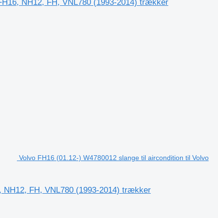
, FH16, NH12, FH, VNL780 (1993-2014) trækker
Volvo FH16 (01.12-) W4780012 slange til aircondition til Volvo
16, NH12, FH, VNL780 (1993-2014) trækker