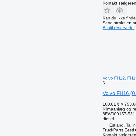
Kontakt sælgere
Kan du ikke find
Send straks en 
Bestil reservedel
Volvo FH12, FH1
6
Volvo FH16 (01
100,81 €
≈ 753,60
Klimaanlæg og res
8EW009157-531 
diesel
Estland, Talli
TruckParts Eesti
Kontakt sælgere