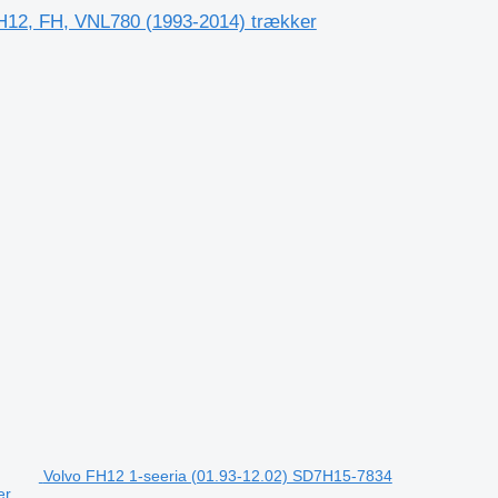
 NH12, FH, VNL780 (1993-2014) trækker
Volvo FH12 1-seeria (01.93-12.02) SD7H15-7834
er