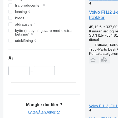
4
fra producenten
leasing
Volvo FH12 1-
trækker
kredit
afdragsvis
45,16 €
≈ 337,60 
bytte (indbytningsvare med ekstra
Klimaanlæg og re
betaling)
SD7H15-7834 81
diesel
udskiftning
Estland, Talli
TruckParts Eesti
Kontakt sælgere
År
–
Mangler der filtre?
Volvo FH12, FH1
4
Foreslå en ændring