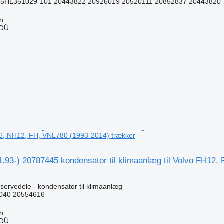
5HL351029-101 20443822 20926019 20520111 20852837 20443820
nn
 OÜ
n
6, NH12, FH, VNL780 (1993-2014) trækker
1.93-) 20787445 kondensator til klimaanlæg til Volvo FH12
servedele - kondensator til klimaanlæg
040 20554616
nn
 OÜ