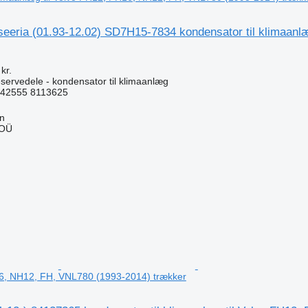
seeria (01.93-12.02) SD7H15-7834 kondensator til klimaanl
kr.
servedele - kondensator til klimaanlæg
42555 8113625
nn
 OÜ
n
6, NH12, FH, VNL780 (1993-2014) trækker