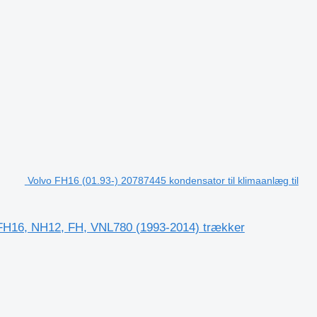
Volvo FH16 (01.93-) 20787445 kondensator til klimaanlæg til
, FH16, NH12, FH, VNL780 (1993-2014) trækker