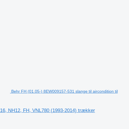
Behr FH (01.05-) 8EW009157-531 slange til aircondition til
FH16, NH12, FH, VNL780 (1993-2014) trækker