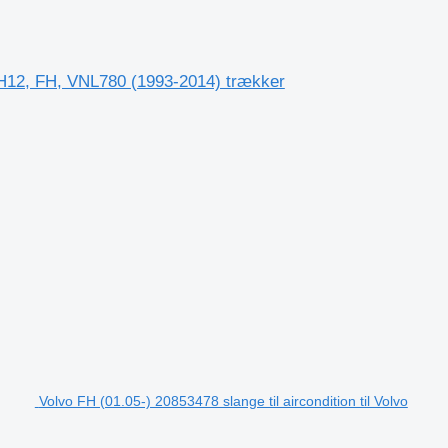
 NH12, FH, VNL780 (1993-2014) trækker
Volvo FH (01.05-) 20853478 slange til aircondition til Volvo