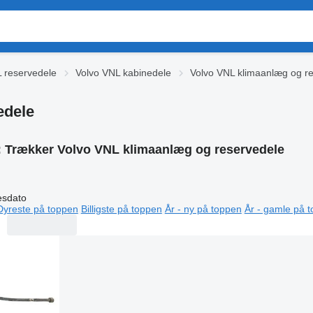
 reservedele
Volvo VNL kabinedele
Volvo VNL klimaanlæg og r
edele
:
Trækker Volvo VNL klimaanlæg og reservedele
esdato
Dyreste på toppen
Billigste på toppen
År - ny på toppen
År - gamle på 