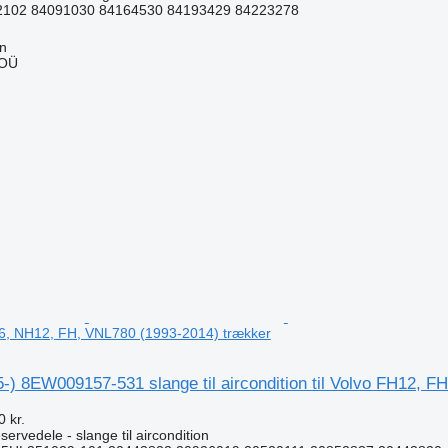
102 84091030 84164530 84193429 84223278
nn
 OÜ
n
6, NH12, FH, VNL780 (1993-2014) trækker
-) 8EW009157-531 slange til aircondition til Volvo FH12, 
 kr.
ervedele - slange til aircondition