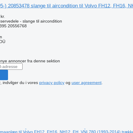
5-) 20853478 slange til aircondition til Volvo FH12, FH16,
kr.
ervedele - slange til aircondition
395 20556768
nn
 OÜ
n
å nye annoncer fra denne sektion
, indvilger du i vores
privacy policy
og
user agreement
.
klimaanlæg til Volvo FH12, FH16, NH12, FH, VNL780 (1993-2014) trækk