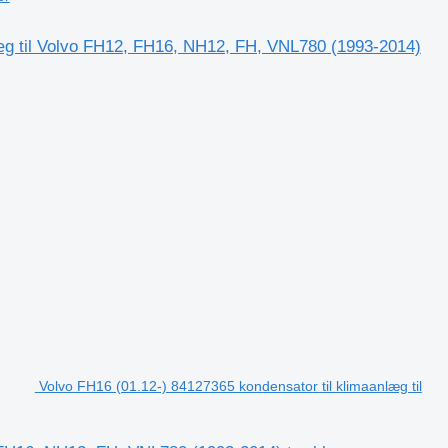
æg til Volvo FH12, FH16, NH12, FH, VNL780 (1993-2014)
Volvo FH16 (01.12-) 84127365 kondensator til klimaanlæg til