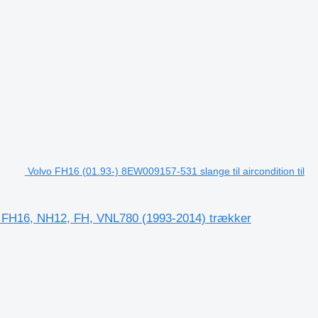
Volvo FH16 (01.93-) 8EW009157-531 slange til aircondition til
12, FH16, NH12, FH, VNL780 (1993-2014) trækker