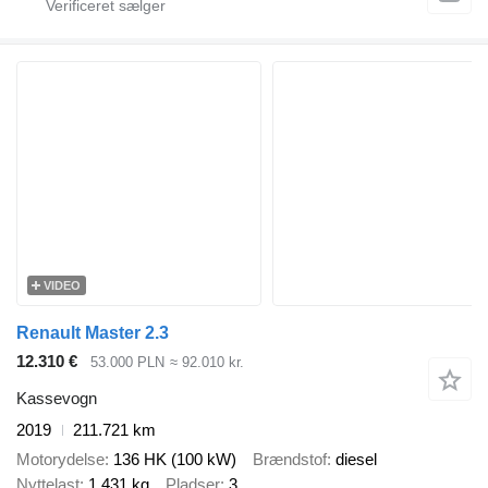
VIDEO
Renault Master 2.3
12.310 €
53.000 PLN
≈ 92.010 kr.
Kassevogn
2019
211.721 km
Motorydelse
136 HK (100 kW)
Brændstof
diesel
Nyttelast
1.431 kg
Pladser
3