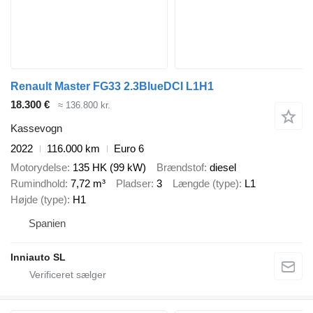
Renault Master FG33 2.3BlueDCI L1H1
18.300 €
≈ 136.800 kr.
Kassevogn
2022
116.000 km
Euro 6
Motorydelse
135 HK (99 kW)
Brændstof
diesel
Rumindhold
7,72 m³
Pladser
3
Længde (type)
L1
Højde (type)
H1
Spanien
Inniauto SL