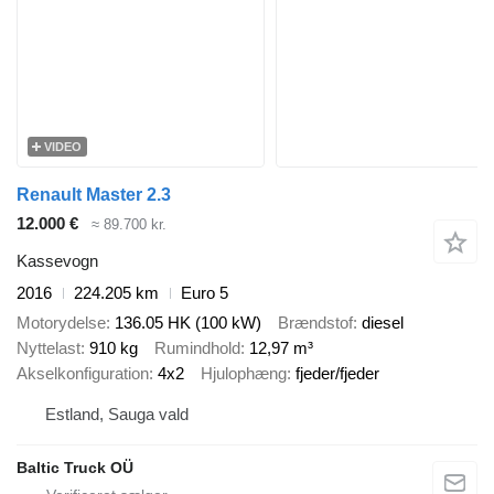
VIDEO
Renault Master 2.3
12.000 €
≈ 89.700 kr.
Kassevogn
2016
224.205 km
Euro 5
Motorydelse
136.05 HK (100 kW)
Brændstof
diesel
Nyttelast
910 kg
Rumindhold
12,97 m³
Akselkonfiguration
4x2
Hjulophæng
fjeder/fjeder
Estland, Sauga vald
Baltic Truck OÜ