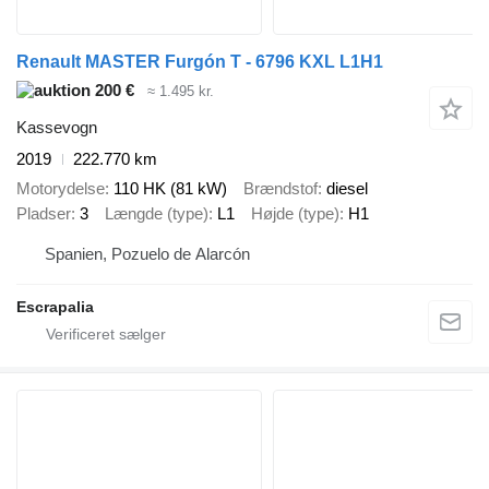
Renault MASTER Furgón T - 6796 KXL L1H1
200 €
≈ 1.495 kr.
Kassevogn
2019
222.770 km
Motorydelse
110 HK (81 kW)
Brændstof
diesel
Pladser
3
Længde (type)
L1
Højde (type)
H1
Spanien, Pozuelo de Alarcón
Escrapalia