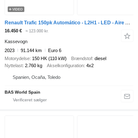
VIDEO
Renault Trafic 150pk Automático - L2H1 - LED - Aire Acondicionado - Cont
16.450 €
≈ 123.000 kr.
Kassevogn
2023
91.144 km
Euro 6
Motorydelse
150 HK (110 kW)
Brændstof
diesel
Nyttelast
2.760 kg
Akselkonfiguration
4x2
Spanien, Ocaña, Toledo
BAS World Spain