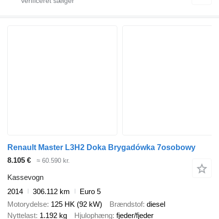
Renault Master L3H2 Doka Brygadówka 7osobowy
8.105 €
≈ 60.590 kr.
Kassevogn
2014
306.112 km
Euro 5
Motorydelse
125 HK (92 kW)
Brændstof
diesel
Nyttelast
1.192 kg
Hjulophæng
fjeder/fjeder