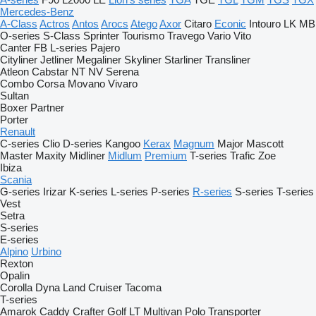
Mercedes-Benz
A-Class
Actros
Antos
Arocs
Atego
Axor
Citaro
Econic
Intouro
LK
MB
O-series
S-Class
Sprinter
Tourismo
Travego
Vario
Vito
Canter
FB
L-series
Pajero
Cityliner
Jetliner
Megaliner
Skyliner
Starliner
Transliner
Atleon
Cabstar
NT
NV
Serena
Combo
Corsa
Movano
Vivaro
Sultan
Boxer
Partner
Porter
Renault
C-series
Clio
D-series
Kangoo
Kerax
Magnum
Major
Mascott
Master
Maxity
Midliner
Midlum
Premium
T-series
Trafic
Zoe
Ibiza
Scania
G-series
Irizar
K-series
L-series
P-series
R-series
S-series
T-series
Vest
Setra
S-series
E-series
Alpino
Urbino
Rexton
Opalin
Corolla
Dyna
Land Cruiser
Tacoma
T-series
Amarok
Caddy
Crafter
Golf
LT
Multivan
Polo
Transporter