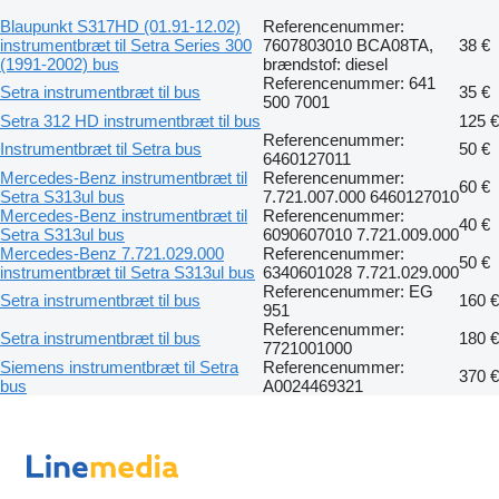
Blaupunkt S317HD (01.91-12.02)
Referencenummer:
instrumentbræt til Setra Series 300
7607803010 BCA08TA,
38 €
(1991-2002) bus
brændstof: diesel
Referencenummer: 641
Setra instrumentbræt til bus
35 €
500 7001
Setra 312 HD instrumentbræt til bus
125 €
Referencenummer:
Instrumentbræt til Setra bus
50 €
6460127011
Mercedes-Benz instrumentbræt til
Referencenummer:
60 €
Setra S313ul bus
7.721.007.000 6460127010
Mercedes-Benz instrumentbræt til
Referencenummer:
40 €
Setra S313ul bus
6090607010 7.721.009.000
Mercedes-Benz 7.721.029.000
Referencenummer:
50 €
instrumentbræt til Setra S313ul bus
6340601028 7.721.029.000
Referencenummer: EG
Setra instrumentbræt til bus
160 €
951
Referencenummer:
Setra instrumentbræt til bus
180 €
7721001000
Siemens instrumentbræt til Setra
Referencenummer:
370 €
bus
A0024469321