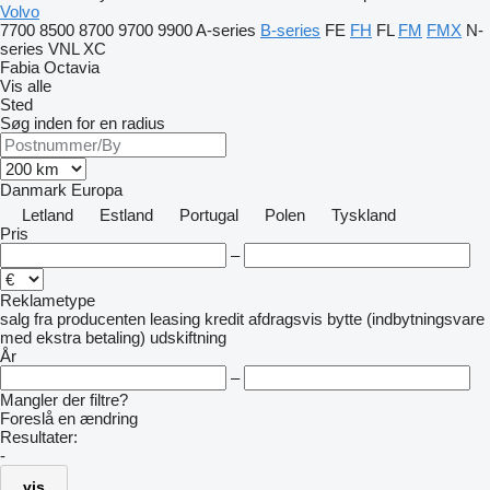
Volvo
7700
8500
8700
9700
9900
A-series
B-series
FE
FH
FL
FM
FMX
N-
series
VNL
XC
Fabia
Octavia
Vis alle
Sted
Søg inden for en radius
Danmark
Europa
Letland
Estland
Portugal
Polen
Tyskland
Pris
–
Reklametype
salg
fra producenten
leasing
kredit
afdragsvis
bytte (indbytningsvare
med ekstra betaling)
udskiftning
År
–
Mangler der filtre?
Foreslå en ændring
Resultater:
-
vis