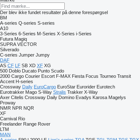
Der blev ikke fundet resultater på denne forespørgsel
BM
A-series
Q-series
S-series
A10
3-Series
6-Series
M-Series
X-Series
i-Series
Futura
Magiq
SUPRA
VECTOR
Silverado
C-series
Jumper
Jumpy
DAF
AS
CF
LF
SB
XD
XF
XG
500
Doblo
Ducato
Punto
Scudo
2000
Cargo
Courier
Escort
F-MAX
Fiesta
Focus
Tourneo
Transit
Accent
H-series
Crossway
Daily
EuroCargo
EuroStar
Eurorider
Eurotech
Eurotrakker
Mago
S-Way
Stralis
Trakker
X-Way
Axer
Citelis
Crossway
Daily
Domino
Evadys
Karosa
Magelys
Proway
NMR
NPR
NQR
XF
Carnival
Rio
Freelander
Range Rover
LTM
MAN
A-series
F90
L2000
LE
Lion's series
TGA
TGE
TGL
TGM
TGS
TGX