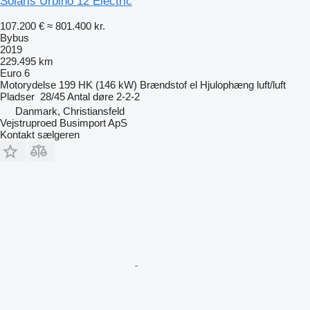
Solaris Urbino 12 Electric
107.200 €
≈ 801.400 kr.
Bybus
2019
229.495 km
Euro 6
Motorydelse
199 HK (146 kW)
Brændstof
el
Hjulophæng
luft/luft
Pladser
28/45
Antal døre
2-2-2
Danmark, Christiansfeld
Vejstruproed Busimport ApS
Kontakt sælgeren