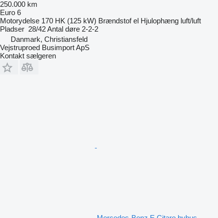
250.000 km
Euro 6
Motorydelse
170 HK (125 kW)
Brændstof
el
Hjulophæng
luft/luft
Pladser
28/42
Antal døre
2-2-2
Danmark, Christiansfeld
Vejstruproed Busimport ApS
Kontakt sælgeren
Mercedes-Benz E Citaro bybus