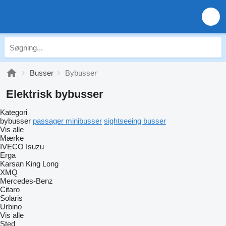
Busser
Bybusser
Elektrisk bybusser
Kategori
bybusser
passager minibusser
sightseeing busser
Vis alle
Mærke
IVECO
Isuzu
Erga
Karsan
King Long
XMQ
Mercedes-Benz
Citaro
Solaris
Urbino
Vis alle
Sted