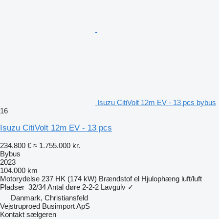
Isuzu CitiVolt 12m EV - 13 pcs bybus
16
Isuzu CitiVolt 12m EV - 13 pcs
234.800 €
≈ 1.755.000 kr.
Bybus
2023
104.000 km
Motorydelse
237 HK (174 kW)
Brændstof
el
Hjulophæng
luft/luft
Pladser
32/34
Antal døre
2-2-2
Lavgulv
✓
Danmark, Christiansfeld
Vejstruproed Busimport ApS
Kontakt sælgeren