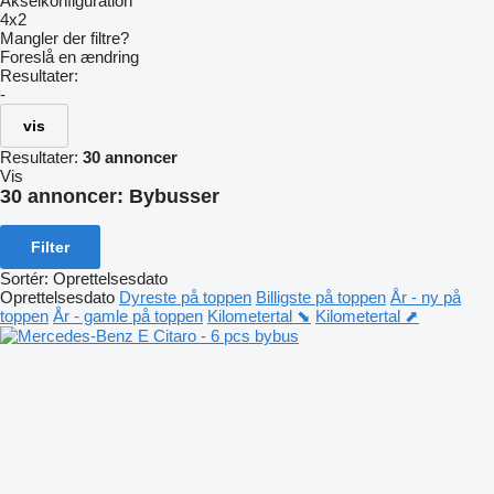
Akselkonfiguration
4x2
Mangler der filtre?
Foreslå en ændring
Resultater:
-
vis
Resultater:
30 annoncer
Vis
30 annoncer:
Bybusser
Filter
Sortér
:
Oprettelsesdato
Oprettelsesdato
Dyreste på toppen
Billigste på toppen
År - ny på
toppen
År - gamle på toppen
Kilometertal ⬊
Kilometertal ⬈