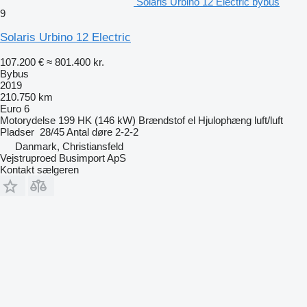
Solaris Urbino 12 Electric bybus
9
Solaris Urbino 12 Electric
107.200 €
≈ 801.400 kr.
Bybus
2019
210.750 km
Euro 6
Motorydelse
199 HK (146 kW)
Brændstof
el
Hjulophæng
luft/luft
Pladser
28/45
Antal døre
2-2-2
Danmark, Christiansfeld
Vejstruproed Busimport ApS
Kontakt sælgeren