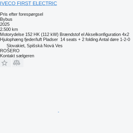
IVECO FIRST ELECTRIC
Pris efter forespørgsel
Bybus
2025
2.500 km
Motorydelse
152 HK (112 kW)
Brændstof
el
Akselkonfiguration
4x2
Hjulophæng
fjeder/luft
Pladser
14 seats + 2 folding
Antal døre
1-2-0
Slovakiet, Spišská Nová Ves
ROŠERO
Kontakt sælgeren