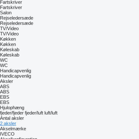
Fartskriver
Fartskriver
Salon
Rejseledersæde
Rejseledersæde
TV/Video
TV/Video
Køkken
Køkken
Køleskab
Køleskab
WC
WC
Handicapvenlig
Handicapvenlig
Aksler
ABS
ABS
EBS
EBS
Hjulophæng
fjeder/fjeder
fjeder/luft
luft/luft
Antal aksler
2 aksler
Akselmærke
IVECO