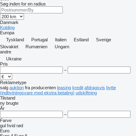
Søg inden for en radius
Danmark
Kolding
Europa
Tyskland
Portugal
Italien
Estland
Sverige
Slovakiet
Rumænien
Ungarn
andre
Ukraine
Pris
–
Reklametype
salg
auktion
fra producenten
leasing
kredit
afdragsvis
bytte
(indbytningsvare med ekstra betaling)
udskiftning
Tilstand
ny
brugte
År
–
Farve
gul
hvid
rød
Euro
Euro 4
Euro 6