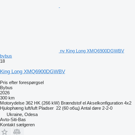
ny King Long XMQ6900DGWBV
bybus
18
King Long XMQ6900DGWBV
Pris efter forespørgsel
Bybus
2026
300 km
Motorydelse
362 HK (266 kW)
Brændstof
el
Akselkonfiguration
4x2
Hjulophæng
luft/luft
Pladser
22 (60 общ)
Antal døre
2-2-0
Ukraine, Odesa
Avto-Siti-Bas
Kontakt sælgeren