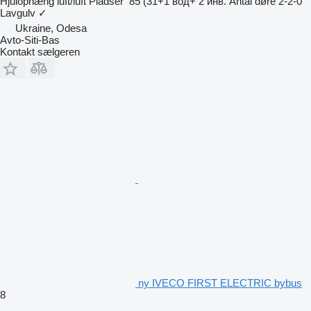
Hjulophæng
luft/luft
Pladser
85 (31+1 вод+ 2 инв.
Antal døre
2-2-0
Lavgulv
✓
Ukraine, Odesa
Avto-Siti-Bas
Kontakt sælgeren
ny IVECO FIRST ELECTRIC bybus
8