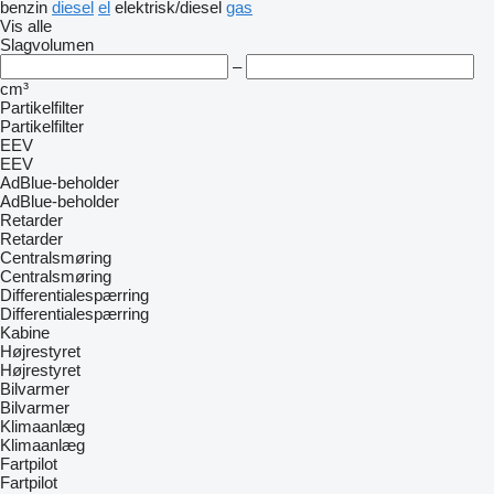
benzin
diesel
el
elektrisk/diesel
gas
Vis alle
Slagvolumen
–
cm³
Partikelfilter
Partikelfilter
EEV
EEV
AdBlue-beholder
AdBlue-beholder
Retarder
Retarder
Centralsmøring
Centralsmøring
Differentialespærring
Differentialespærring
Kabine
Højrestyret
Højrestyret
Bilvarmer
Bilvarmer
Klimaanlæg
Klimaanlæg
Fartpilot
Fartpilot