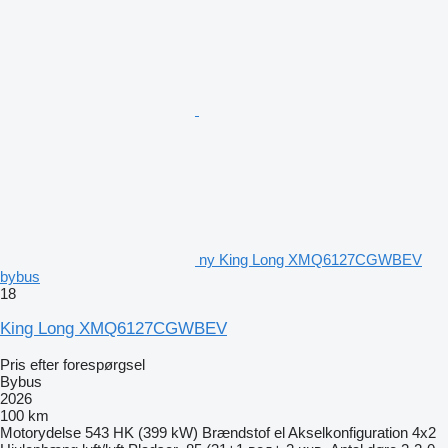
ny King Long XMQ6127CGWBEV
bybus
18
King Long XMQ6127CGWBEV
Pris efter forespørgsel
Bybus
2026
100 km
Motorydelse
543 HK (399 kW)
Brændstof
el
Akselkonfiguration
4x2