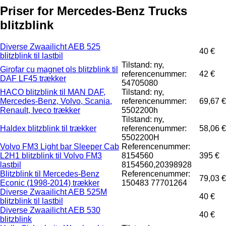
Priser for Mercedes-Benz Trucks
blitzblink
Diverse Zwaailicht AEB 525
40 €
blitzblink til lastbil
Tilstand: ny,
Girofar cu magnet ols blitzblink til
referencenummer:
42 €
DAF LF45 trækker
54705080
HACO blitzblink til MAN DAF,
Tilstand: ny,
Mercedes-Benz, Volvo, Scania,
referencenummer:
69,67 €
Renault, Iveco trækker
5502200h
Tilstand: ny,
Haldex blitzblink til trækker
referencenummer:
58,06 €
5502200H
Volvo FM3 Light bar Sleeper Cab
Referencenummer:
L2H1 blitzblink til Volvo FM3
8154560
395 €
lastbil
8154560,20398928
Blitzblink til Mercedes-Benz
Referencenummer:
79,03 €
Econic (1998-2014) trækker
150483 77701264
Diverse Zwaailicht AEB 525M
40 €
blitzblink til lastbil
Diverse Zwaailicht AEB 530
40 €
blitzblink