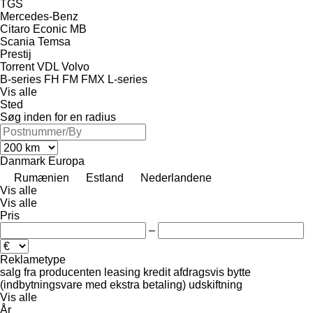
TGS
Mercedes-Benz
Citaro
Econic
MB
Scania
Temsa
Prestij
Torrent
VDL
Volvo
B-series
FH
FM
FMX
L-series
Vis alle
Sted
Søg inden for en radius
Danmark
Europa
Rumænien
Estland
Nederlandene
Vis alle
Vis alle
Pris
–
Reklametype
salg
fra producenten
leasing
kredit
afdragsvis
bytte
(indbytningsvare med ekstra betaling)
udskiftning
Vis alle
År