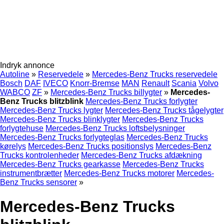
Indryk annonce
Autoline
»
Reservedele
»
Mercedes-Benz Trucks reservedele
Bosch
DAF
IVECO
Knorr-Bremse
MAN
Renault
Scania
Volvo
WABCO
ZF
»
Mercedes-Benz Trucks billygter
»
Mercedes-
Benz Trucks blitzblink
Mercedes-Benz Trucks forlygter
Mercedes-Benz Trucks lygter
Mercedes-Benz Trucks tågelygter
Mercedes-Benz Trucks blinklygter
Mercedes-Benz Trucks
forlygtehuse
Mercedes-Benz Trucks loftsbelysninger
Mercedes-Benz Trucks forlygteglas
Mercedes-Benz Trucks
kørelys
Mercedes-Benz Trucks positionslys
Mercedes-Benz
Trucks kontrolenheder
Mercedes-Benz Trucks afdækning
Mercedes-Benz Trucks gearkasse
Mercedes-Benz Trucks
instrumentbrætter
Mercedes-Benz Trucks motorer
Mercedes-
Benz Trucks sensorer
»
Mercedes-Benz Trucks