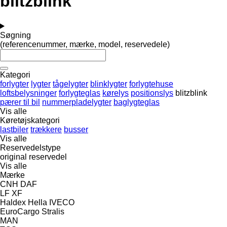
blitzblink
Søgning
(referencenummer, mærke, model, reservedele)
Kategori
forlygter
lygter
tågelygter
blinklygter
forlygtehuse
loftsbelysninger
forlygteglas
kørelys
positionslys
blitzblink
pærer til bil
nummerpladelygter
baglygteglas
Vis alle
Køretøjskategori
lastbiler
trækkere
busser
Vis alle
Reservedelstype
original reservedel
Vis alle
Mærke
CNH
DAF
LF
XF
Haldex
Hella
IVECO
EuroCargo
Stralis
MAN