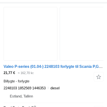
Valeo P-series (01.04-) 2248103 forlygte til Scania P,G,R,T-series (2004-2017) trækker
21,77 €
≈ 162,70 kr.
Billygte - forlygte
2248103 1852569 1446353
diesel
Estland, Tallinn