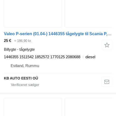
Valeo P-serien (01.04-) 1446355 tågelygte til Scania P,G,R,T-series (2004-2017) lastbil
25 €
≈ 186,90 kr.
Billygte - tågelygte
1446355 1511542 1852572 1770125 2080688
diesel
Estland, Rummu
KB AUTO EESTI OÜ