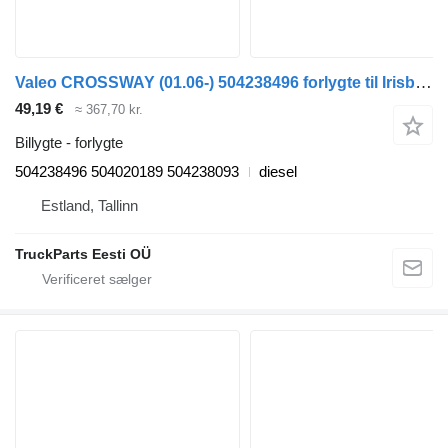
Valeo CROSSWAY (01.06-) 504238496 forlygte til Irisbus Arway, Crossway, Crealis, Magelys, Proway, Daily Tourys (2006-)
49,19 €
≈ 367,70 kr.
Billygte - forlygte
504238496 504020189 504238093
diesel
Estland, Tallinn
TruckParts Eesti OÜ