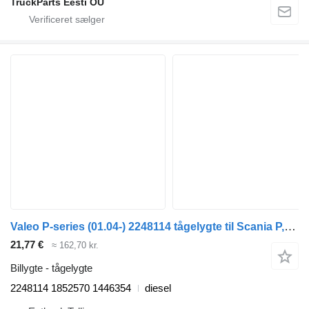
TruckParts Eesti OÜ
Valeo P-series (01.04-) 2248114 tågelygte til Scania P,G,R,T-series (2004-2017) trækker
21,77 €
≈ 162,70 kr.
Billygte - tågelygte
2248114 1852570 1446354
diesel