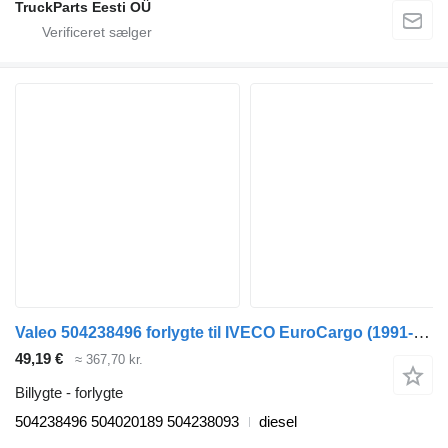
TruckParts Eesti OÜ
Valeo 504238496 forlygte til IVECO EuroCargo (1991-) trækker
49,19 €
≈ 367,70 kr.
Billygte - forlygte
504238496 504020189 504238093
diesel