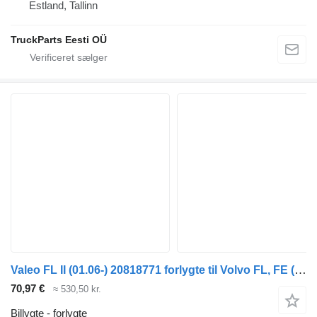
Estland, Tallinn
TruckParts Eesti OÜ
Valeo FL II (01.06-) 20818771 forlygte til Volvo FL, FE (2005-2014) trækker
70,97 €
≈ 530,50 kr.
Billygte - forlygte