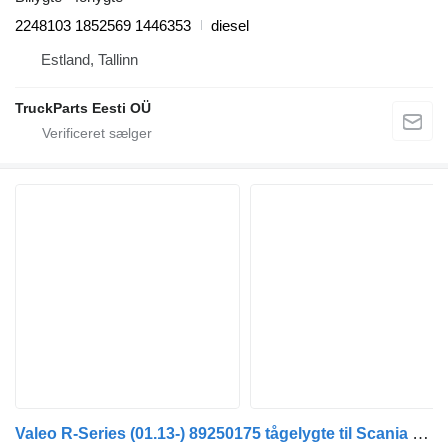
2248103 1852569 1446353
diesel
Estland, Tallinn
TruckParts Eesti OÜ
Valeo R-Series (01.13-) 89250175 tågelygte til Scania P,G,R,T-series (2004-2017) trækker