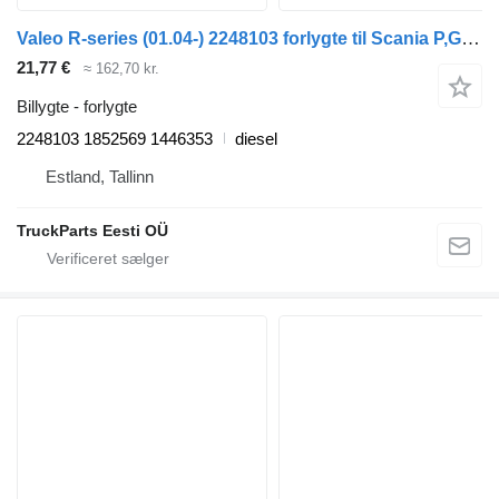
Valeo R-series (01.04-) 2248103 forlygte til Scania P,G,R,T-series (2004-2017) trækker
21,77 €
≈ 162,70 kr.
Billygte - forlygte
2248103 1852569 1446353
diesel
Estland, Tallinn
TruckParts Eesti OÜ