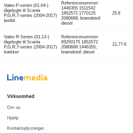
Referencenummer:
Valeo P-serien (01.04-)
1446355 1511542
tågelygte til Scania
1852572 1770125
25 €
P,G,R,T-series (2004-2017)
2080688, brændstof:
lastbil
diesel
Valeo R-Series (01.13-)
Referencenummer:
tågelygte til Scania
89250175 1852572
21,77 €
P,G,R,T-series (2004-2017)
2080688 1446355,
trækker
brændstof: diesel
Virksomhed
Om os
Hjælp
Kontaktoplysninger