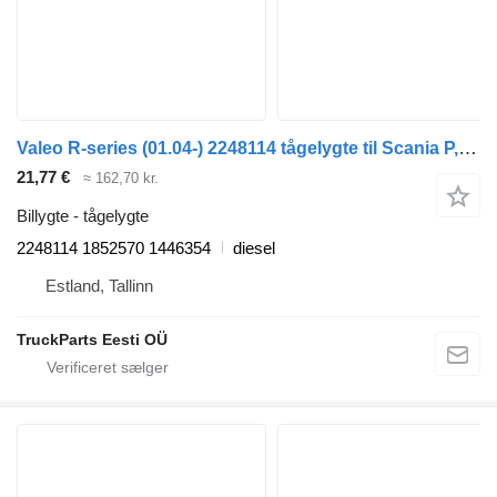
Valeo R-series (01.04-) 2248114 tågelygte til Scania P,G,R,T-series (2004-2017) lastbil
21,77 €
≈ 162,70 kr.
Billygte - tågelygte
2248114 1852570 1446354
diesel
Estland, Tallinn
TruckParts Eesti OÜ