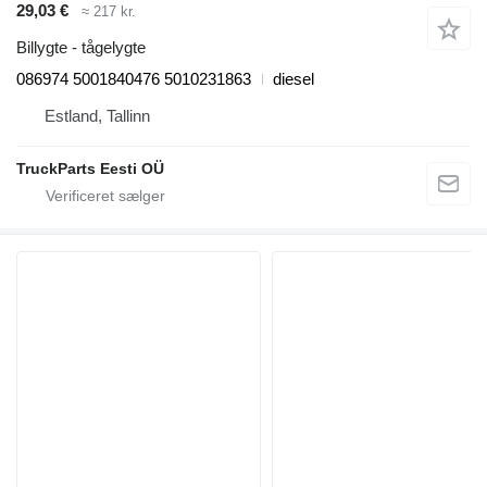
29,03 €
≈ 217 kr.
Billygte - tågelygte
086974 5001840476 5010231863
diesel
Estland, Tallinn
TruckParts Eesti OÜ