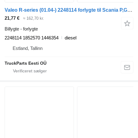
Valeo R-series (01.04-) 2248114 forlygte til Scania P,G,R,T-series (2004-2017) bus
21,77 €
≈ 162,70 kr.
Billygte - forlygte
2248114 1852570 1446354
diesel
Estland, Tallinn
TruckParts Eesti OÜ