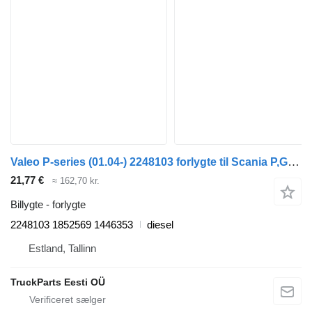
Valeo P-series (01.04-) 2248103 forlygte til Scania P,G,R,T-series (2004-2017) trækker
21,77 €
≈ 162,70 kr.
Billygte - forlygte
2248103 1852569 1446353
diesel
Estland, Tallinn
TruckParts Eesti OÜ