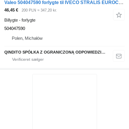
Valeo 504047590 forlygte til IVECO STRALIS EUROCARGO trækker
46,45 €
200 PLN
≈ 347,20 kr.
Billygte - forlygte
504047590
Polen, Michałów
QINDITO SPÓŁKA Z OGRANICZONĄ ODPOWIEDZIALNOŚCIĄ