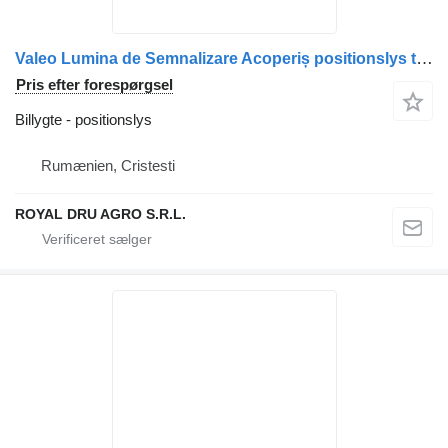
Valeo Lumina de Semnalizare Acoperiș positionslys til Renault Valeo, Cod 20495172, 20745225, 1403887, 5001834561 lastbil
Pris efter forespørgsel
Billygte - positionslys
Rumænien, Cristesti
ROYAL DRU AGRO S.R.L.