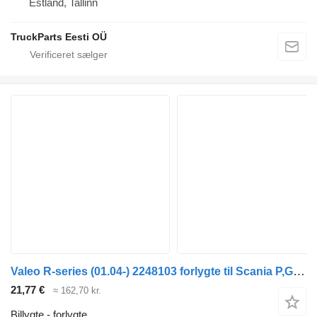
Estland, Tallinn
TruckParts Eesti OÜ
Valeo R-series (01.04-) 2248103 forlygte til Scania P,G,R,T-series (2004-2017) trækker
21,77 €
≈ 162,70 kr.
Billygte - forlygte