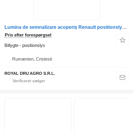
Lumina de semnalizare acoperiș Renault positionslys til Valeo 20495172, 20745225, 1403887, 5001834561 lastbil
Pris efter forespørgsel
Billygte - positionslys
Rumænien, Cristesti
ROYAL DRU AGRO S.R.L.