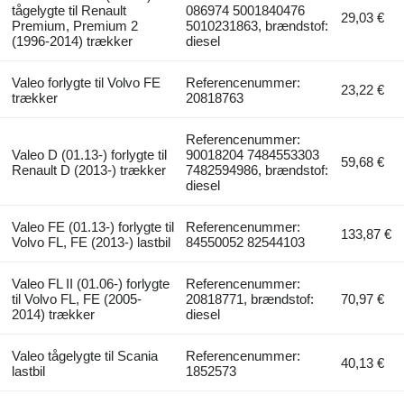
tågelygte til Renault
086974 5001840476
29,03 €
Premium, Premium 2
5010231863, brændstof:
(1996-2014) trækker
diesel
Valeo forlygte til Volvo FE
Referencenummer:
23,22 €
trækker
20818763
Referencenummer:
Valeo D (01.13-) forlygte til
90018204 7484553303
59,68 €
Renault D (2013-) trækker
7482594986, brændstof:
diesel
Valeo FE (01.13-) forlygte til
Referencenummer:
133,87 €
Volvo FL, FE (2013-) lastbil
84550052 82544103
Valeo FL II (01.06-) forlygte
Referencenummer:
til Volvo FL, FE (2005-
20818771, brændstof:
70,97 €
2014) trækker
diesel
Valeo tågelygte til Scania
Referencenummer:
40,13 €
lastbil
1852573