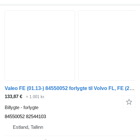
Valeo FE (01.13-) 84550052 forlygte til Volvo FL, FE (2013-) lastbil
133,87 €
≈ 1.001 kr.
Billygte - forlygte
84550052 82544103
Estland, Tallinn