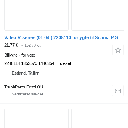
Valeo R-series (01.04-) 2248114 forlygte til Scania P,G,R,T-series (2004-2017) trækker
21,77 €
≈ 162,70 kr.
Billygte - forlygte
2248114 1852570 1446354
diesel
Estland, Tallinn
TruckParts Eesti OÜ