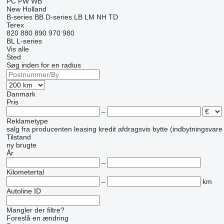
PC
PW
WB
New Holland
B-series
BB
D-series
LB
LM
NH
TD
Terex
820
880
890
970
980
BL
L-series
Vis alle
Sted
Søg inden for en radius
Danmark
Pris
–
Reklametype
salg
fra producenten
leasing
kredit
afdragsvis
bytte (indbytningsvare
Tilstand
ny
brugte
År
–
Kilometertal
–
km
Autoline ID
Mangler der filtre?
Foreslå en ændring