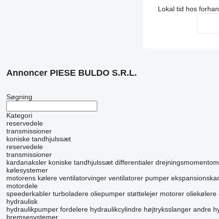
Lokal tid hos forha
Annoncer PIESE BULDO S.R.L.
Søgning
Kategori
reservedele
transmissioner
koniske tandhjulssæt
reservedele
transmissioner
kardanaksler
koniske tandhjulssæt
differentialer
drejningsmomentom
kølesystemer
motorens kølere
ventilatorvinger
ventilatorer
pumper
ekspansionska
motordele
speederkabler
turboladere
oliepumper
støttelejer
motorer
oliekølere
hydraulisk
hydraulikpumper
fordelere
hydraulikcylindre
højtryksslanger
andre hy
bremsesystemer