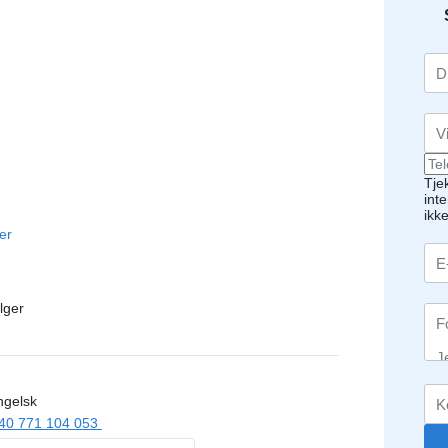
Tje
int
ikk
er
lger
gelsk
40 771 104 053