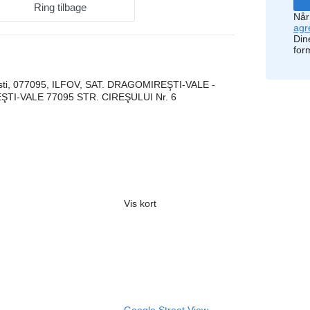
Ring tilbage
Når
agr
Din
for
ti, 077095, ILFOV, SAT. DRAGOMIREŞTI-VALE -
I-VALE 77095 STR. CIREŞULUI Nr. 6
Vis kort