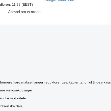
Google Street View
ndleren: 11:56 (EEST)
Anmod om et møde
formere
kardanakselflanger
reduktorer
gearkabler
tandhjul til gearkas
mre
viskosekoblinger
andre motordele
drauliske dele