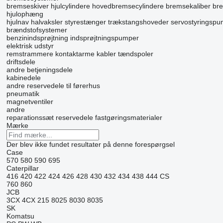
bremseskiver
hjulcylindere
hovedbremsecylindere
bremsekaliber
br
hjulophæng
hjulnav
halvaksler
styrestænger
trækstangshoveder
servostyringspu
brændstofsystemer
benzinindsprøjtning
indsprøjtningspumper
elektrisk udstyr
remstrammere
kontaktarme
kabler
tændspoler
driftsdele
andre betjeningsdele
kabinedele
andre reservedele til førerhus
pneumatik
magnetventiler
andre
reparationssæt
reservedele
fastgøringsmaterialer
Mærke
Der blev ikke fundet resultater på denne forespørgsel
Case
570
580
590
695
Caterpillar
416
420
422
424
426
428
430
432
434
438
444
CS
760
860
JCB
3CX
4CX
215
8025
8030
8035
SK
Komatsu