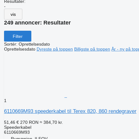
Resultater:
-
vis
249 annoncer:
Resultater
Filter
Sortér
:
Oprettelsesdato
Oprettelsesdato
Dyreste på toppen
Billigste på toppen
År - ny på to
1
6110669M93 speederkabel til Terex 820, 860 rendegraver
51,46 €
270 RON
≈ 384,70 kr.
Speederkabel
6110669M93
Rumænien, ILFOV