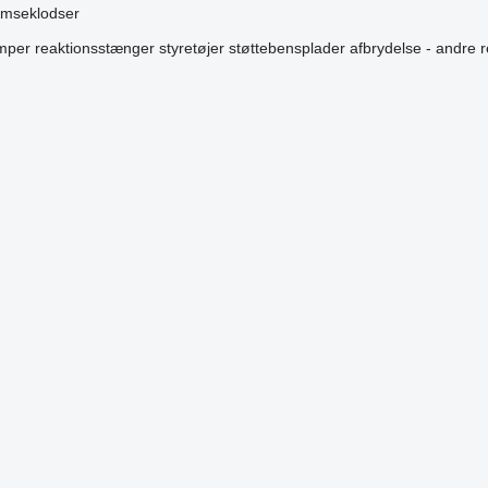
emseklodser
mper
reaktionsstænger
styretøjer
støttebensplader
afbrydelse - andre 