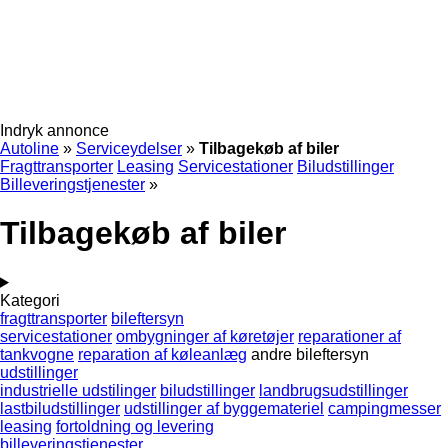
Indryk annonce
Autoline
»
Serviceydelser
»
Tilbagekøb af biler
Fragttransporter
Leasing
Servicestationer
Biludstillinger
Billeveringstjenester
»
Tilbagekøb af biler
Kategori
fragttransporter
bileftersyn
servicestationer
ombygninger af køretøjer
reparationer af
tankvogne
reparation af køleanlæg
andre bileftersyn
udstillinger
industrielle udstilinger
biludstillinger
landbrugsudstillinger
lastbiludstillinger
udstillinger af byggemateriel
campingmesser
leasing
fortoldning og levering
billeveringstjenester