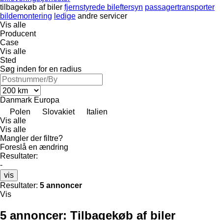
tilbagekøb af biler
fjernstyrede bileftersyn
passagertransporter
bildemontering
ledige
andre servicer
Vis alle
Producent
Case
Vis alle
Sted
Søg inden for en radius
Danmark
Europa
Polen
Slovakiet
Italien
Vis alle
Vis alle
Mangler der filtre?
Foreslå en ændring
Resultater:
-
vis
Resultater:
5 annoncer
Vis
5 annoncer:
Tilbagekøb af biler