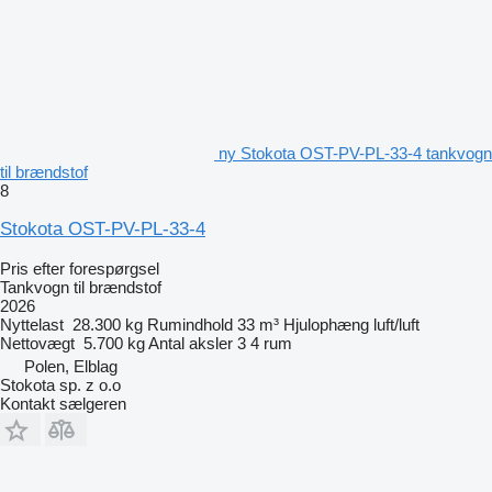
ny Stokota OST-PV-PL-33-4 tankvogn
til brændstof
8
Stokota OST-PV-PL-33-4
Pris efter forespørgsel
Tankvogn til brændstof
2026
Nyttelast
28.300 kg
Rumindhold
33 m³
Hjulophæng
luft/luft
Nettovægt
5.700 kg
Antal aksler
3
4 rum
Polen, Elblag
Stokota sp. z o.o
Kontakt sælgeren