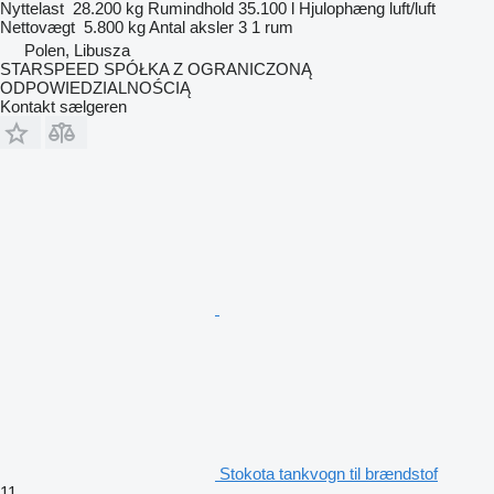
Nyttelast
28.200 kg
Rumindhold
35.100 l
Hjulophæng
luft/luft
Nettovægt
5.800 kg
Antal aksler
3
1 rum
Polen, Libusza
STARSPEED SPÓŁKA Z OGRANICZONĄ
ODPOWIEDZIALNOŚCIĄ
Kontakt sælgeren
Stokota tankvogn til brændstof
11