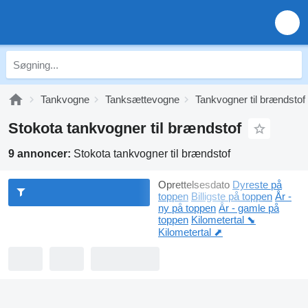
Tankvogne
Tanksættevogne
Tankvogner til brændstof
Stokota tankvogner til brændstof
9 annoncer:
Stokota tankvogner til brændstof
Oprettelsesdato
Dyreste på
toppen
Billigste på toppen
År -
ny på toppen
År - gamle på
toppen
Kilometertal ⬊
Kilometertal ⬈