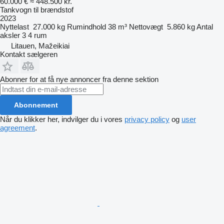
60.000 €
≈ 448.500 kr.
Tankvogn til brændstof
2023
Nyttelast
27.000 kg
Rumindhold
38 m³
Nettovægt
5.860 kg
Antal
aksler
3
4 rum
Litauen, Mažeikiai
Kontakt sælgeren
Abonner for at få nye annoncer fra denne sektion
Abonnement
Når du klikker her, indvilger du i vores
privacy policy
og
user
agreement
.