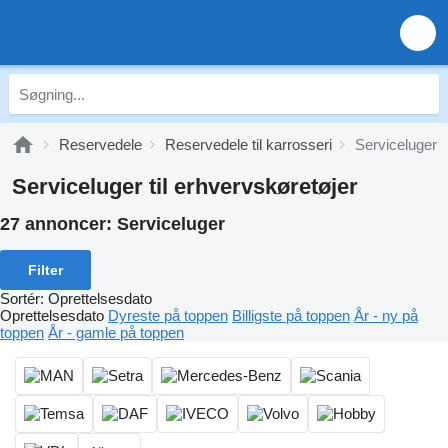
Reservedele
Reservedele til karrosseri
Serviceluger
Serviceluger til erhvervskøretøjer
27 annoncer:
Serviceluger
Filter
Sortér
:
Oprettelsesdato
Oprettelsesdato
Dyreste på toppen
Billigste på toppen
År - ny på
toppen
År - gamle på toppen