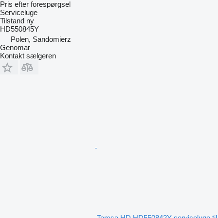
Pris efter forespørgsel
Serviceluge
Tilstand
ny
HD550845Y
Polen, Sandomierz
Genomar
Kontakt sælgeren
Temsa HD HD550842Y serviceluge til