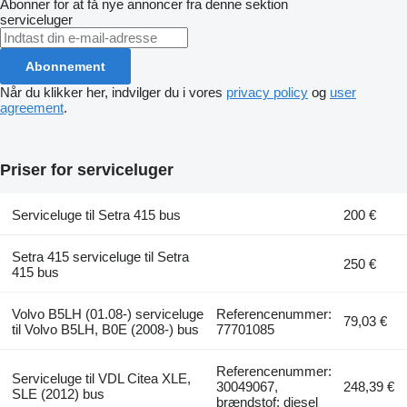
Abonner for at få nye annoncer fra denne sektion
serviceluger
Abonnement
Når du klikker her, indvilger du i vores
privacy policy
og
user
agreement
.
Priser for serviceluger
Serviceluge til Setra 415 bus
200 €
Setra 415 serviceluge til Setra
250 €
415 bus
Volvo B5LH (01.08-) serviceluge
Referencenummer:
79,03 €
til Volvo B5LH, B0E (2008-) bus
77701085
Referencenummer:
Serviceluge til VDL Citea XLE,
30049067,
248,39 €
SLE (2012) bus
brændstof: diesel