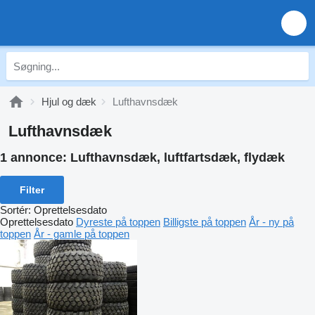
Hjul og dæk
Lufthavnsdæk
Lufthavnsdæk
1 annonce:
Lufthavnsdæk, luftfartsdæk, flydæk
Filter
Sortér
:
Oprettelsesdato
Oprettelsesdato
Dyreste på toppen
Billigste på toppen
År - ny på
toppen
År - gamle på toppen