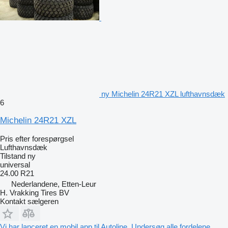
ny Michelin 24R21 XZL lufthavnsdæk
6
Michelin 24R21 XZL
Pris efter forespørgsel
Lufthavnsdæk
Tilstand
ny
universal
24.00 R21
Nederlandene, Etten-Leur
H. Vrakking Tires BV
Kontakt sælgeren
Vi har lanceret en mobil app til Autoline. Undersøg alle fordelene.