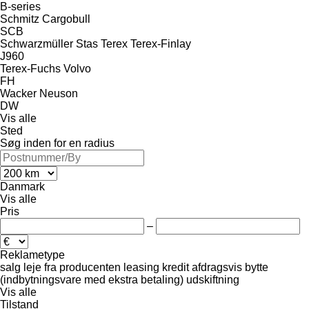
B-series
Schmitz Cargobull
SCB
Schwarzmüller
Stas
Terex
Terex-Finlay
J960
Terex-Fuchs
Volvo
FH
Wacker Neuson
DW
Vis alle
Sted
Søg inden for en radius
Danmark
Vis alle
Pris
–
Reklametype
salg
leje
fra producenten
leasing
kredit
afdragsvis
bytte
(indbytningsvare med ekstra betaling)
udskiftning
Vis alle
Tilstand