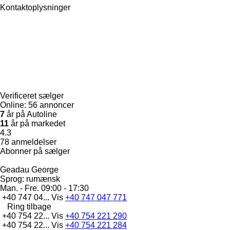
Kontaktoplysninger
Verificeret sælger
Online:
56 annoncer
7
år på Autoline
11
år på markedet
4.3
78 anmeldelser
Abonner på sælger
Geadau George
Sprog:
rumænsk
Man. - Fre.
09:00 - 17:30
+40 747 04...
Vis
+40 747 047 771
Ring tilbage
+40 754 22...
Vis
+40 754 221 290
+40 754 22...
Vis
+40 754 221 284