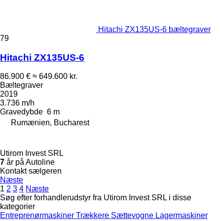
Hitachi ZX135US-6 bæltegraver
79
Hitachi ZX135US-6
86.900 €
≈ 649.600 kr.
Bæltegraver
2019
3.736 m/h
Gravedybde
6 m
Rumænien, Bucharest
Utirom Invest SRL
7
år på Autoline
Kontakt sælgeren
Næste
1
2
3
4
Næste
Søg efter forhandlerudstyr fra Utirom Invest SRL i disse
kategorier
Entreprenørmaskiner
Trækkere
Sættevogne
Lagermaskiner