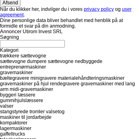
Når du klikker her, indvilger du i vores
privacy policy
og
user
agreement
.
Dine personlige data bliver behandlet med henblik på at
formidle et svar på din anmodning.
Annoncer Utirom Invest SRL
Søgning
Kategori
trækkere
sættevogne
sættevogne dumpere
sættevogne nedbyggede
entreprenørmaskiner
gravemaskiner
bæltegravere
minigravere
materialehåndteringsmaskiner
gravemaskiner på hjul
rendegravere
gravemaskiner med lang
arm
midi-gravemaskiner
byggeri læssere
gummihjulslæssere
valser
stangstyrede tromler
valsetog
maskiner til jordarbejde
kompaktorer
lagermaskiner
gaffeltrucks