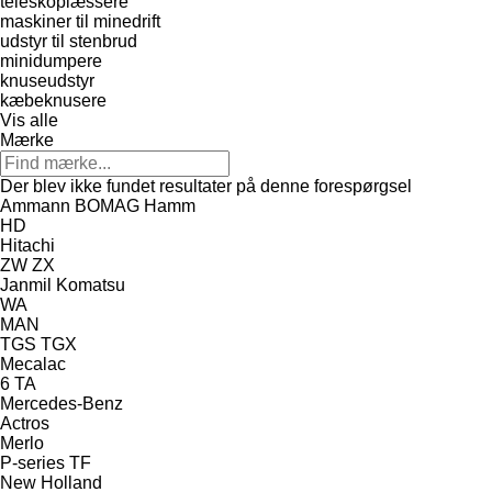
teleskoplæssere
maskiner til minedrift
udstyr til stenbrud
minidumpere
knuseudstyr
kæbeknusere
Vis alle
Mærke
Der blev ikke fundet resultater på denne forespørgsel
Ammann
BOMAG
Hamm
HD
Hitachi
ZW
ZX
Janmil
Komatsu
WA
MAN
TGS
TGX
Mecalac
6
TA
Mercedes-Benz
Actros
Merlo
P-series
TF
New Holland