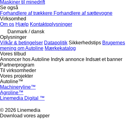
Maskiner til minedrift
Se også
Forhandlere af trækkere
Forhandlere af sættevogne
Virksomhed
Om os
Hjælp
Kontaktoplysninger
Danmark / dansk
Oplysninger
Vilkår & betingelser
Datapolitik
Sikkerhedstips
Brugernes
mening om Autoline
Mærkekatalog
Vores tilbud
Annoncer hos Autoline
Indryk annonce
Indsæt et banner
Partnerprogram
Til virksomheder
Vores projekter
Autoline™
Machineryline™
Agroline™
Linemedia Digital ™
© 2026 Linemedia
Download vores apper