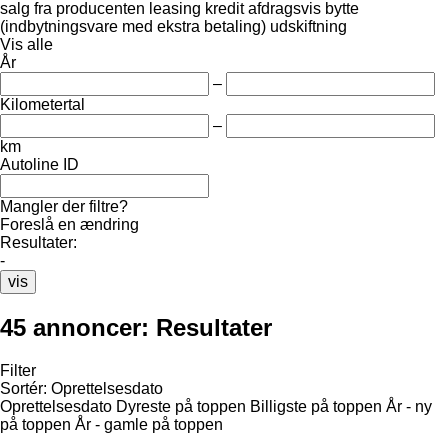
salg
fra producenten
leasing
kredit
afdragsvis
bytte
(indbytningsvare med ekstra betaling)
udskiftning
Vis alle
År
–
Kilometertal
–
km
Autoline ID
Mangler der filtre?
Foreslå en ændring
Resultater:
-
vis
45 annoncer:
Resultater
Filter
Sortér
:
Oprettelsesdato
Oprettelsesdato
Dyreste på toppen
Billigste på toppen
År - ny
på toppen
År - gamle på toppen