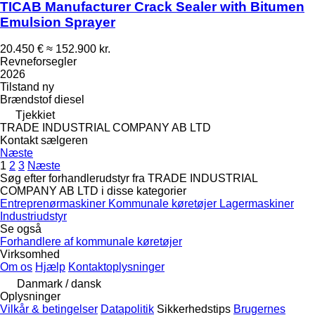
TICAB Manufacturer Crack Sealer with Bitumen
Emulsion Sprayer
20.450 €
≈ 152.900 kr.
Revneforsegler
2026
Tilstand
ny
Brændstof
diesel
Tjekkiet
TRADE INDUSTRIAL COMPANY AB LTD
Kontakt sælgeren
Næste
1
2
3
Næste
Søg efter forhandlerudstyr fra TRADE INDUSTRIAL
COMPANY AB LTD i disse kategorier
Entreprenørmaskiner
Kommunale køretøjer
Lagermaskiner
Industriudstyr
Se også
Forhandlere af kommunale køretøjer
Virksomhed
Om os
Hjælp
Kontaktoplysninger
Danmark / dansk
Oplysninger
Vilkår & betingelser
Datapolitik
Sikkerhedstips
Brugernes