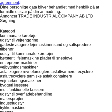
agreement
.
Dine personlige data bliver behandlet med henblik på at
formidle et svar på din anmodning.
Annoncer TRADE INDUSTRIAL COMPANY AB LTD
Søgning
Kategori
kommunale køretøjer
udstyr til vejrengøring
gadestøvsugere
fejemaskiner
sand og saltspredere
tilbehør
udstyr til kommunale køretøjer
børster til fejemaskine
plader til sneplove
entreprenørmaskiner
vejbygningsmaskiner
asfaltkogere
revneforseglere
asfaltvarmere
recyclere
asfaltrecyclere
termiske asfalt containere
vejmarkeringsmaskiner
byggeri læssere
multifunktionelle læssere
udstyr til overfladebehandling
malersprøjter
industriudstyr
trykkemaskiner