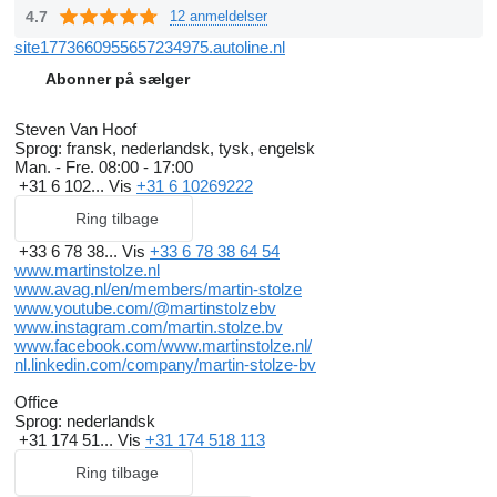
4.7
12 anmeldelser
site1773660955657234975.autoline.nl
Abonner på sælger
Steven Van Hoof
Sprog:
fransk, nederlandsk, tysk, engelsk
Man. - Fre.
08:00 - 17:00
+31 6 102...
Vis
+31 6 10269222
Ring tilbage
+33 6 78 38...
Vis
+33 6 78 38 64 54
www.martinstolze.nl
www.avag.nl/en/members/martin-stolze
www.youtube.com/@martinstolzebv
www.instagram.com/martin.stolze.bv
www.facebook.com/www.martinstolze.nl/
nl.linkedin.com/company/martin‑stolze‑bv
Office
Sprog:
nederlandsk
+31 174 51...
Vis
+31 174 518 113
Ring tilbage