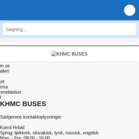
m os
lleri
ort
irma
nmeldelser
9
KHMC BUSES
Sælgerens kontaktoplysninger
Kamil Hrbáč
Sprog:
tjekkisk, slovakisk, tysk, russisk, engelsk
Man. - Fre.
08:00 - 16:00