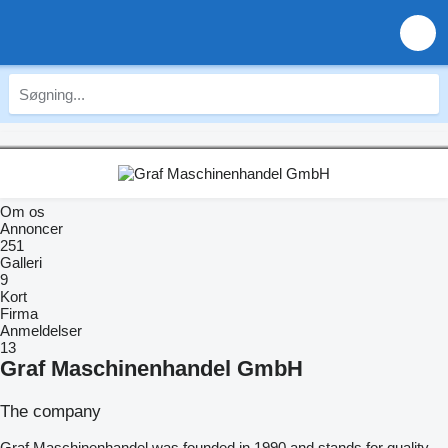
Om os
Annoncer
251
Galleri
9
Kort
Firma
Anmeldelser
13
Graf Maschinenhandel GmbH
The company
Graf Maschinenhandel was founded in 1990 and stands for quality,