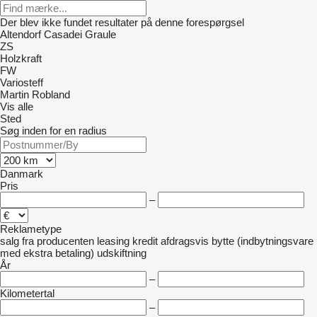
Der blev ikke fundet resultater på denne forespørgsel
Altendorf
Casadei
Graule
ZS
Holzkraft
FW
Variosteff
Martin
Robland
Vis alle
Sted
Søg inden for en radius
Danmark
Pris
–
Reklametype
salg
fra producenten
leasing
kredit
afdragsvis
bytte (indbytningsvare
med ekstra betaling)
udskiftning
År
–
Kilometertal
–