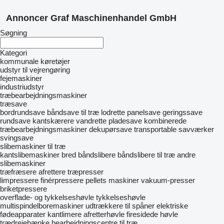
Annoncer Graf Maschinenhandel GmbH
Søgning
Kategori
kommunale køretøjer
udstyr til vejrengøring
fejemaskiner
industriudstyr
træbearbejdningsmaskiner
træsave
bordrundsave
båndsave til træ
lodrette panelsave
geringssave
rundsave
kantskærere
vandrette pladesave
kombinerede
træbearbejdningsmaskiner
dekupørsave
transportable savværker
svingsave
slibemaskiner til træ
kantslibemaskiner
bred båndslibere
båndslibere til træ
andre
slibemaskiner
træfræsere
afrettere
træpresser
limpressere
finérpressere
pellets maskiner
vakuum-presser
briketpressere
overflade- og tykkelseshøvle
tykkelseshøvle
multispindelboremaskiner
udtrækkere til spåner
elektriske
fødeapparater
kantlimere
afretterhøvle
firesidede høvle
trædrejebænke
bearbejdningscentre til træ