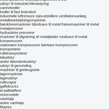
udstyr til industriel klimastyring
varmekedler
kedler til fast brændsel
industrielle luftrensere
støvudskillere
ventilationsanlæg
metalbearbejdningsmaskiner
bænkboremaskiner
båndsave til metal
fræsemaskiner til metal
metalpressere
hydrauliske presserer
maskiner til afgratning af metalplader
rundsave til metal
kompressorer
stationære kompressorer
bærbare kompressorer
transportører
rulletransportører
labudstyr
andre laboratorieudstyr
udstyr til genvinding
maskiner til genbrugstræ
lagermaskiner
lagerudstyr
rullevogne
gaffeltrucks
el-palleløftere
reservedele
værktøjs
andre værktøjs
Mærke