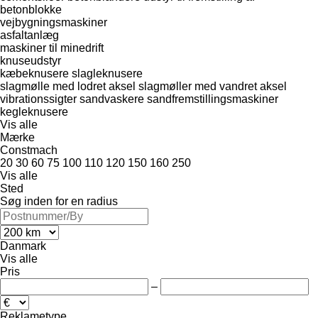
betonblokke
vejbygningsmaskiner
asfaltanlæg
maskiner til minedrift
knuseudstyr
kæbeknusere
slagleknusere
slagmølle med lodret aksel
slagmøller med vandret aksel
vibrationssigter
sandvaskere
sandfremstillingsmaskiner
kegleknusere
Vis alle
Mærke
Constmach
20
30
60
75
100
110
120
150
160
250
Vis alle
Sted
Søg inden for en radius
Danmark
Vis alle
Pris
–
Reklametype