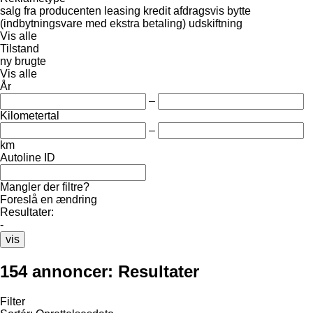
salg
fra producenten
leasing
kredit
afdragsvis
bytte
(indbytningsvare med ekstra betaling)
udskiftning
Vis alle
Tilstand
ny
brugte
Vis alle
År
–
Kilometertal
–
km
Autoline ID
Mangler der filtre?
Foreslå en ændring
Resultater:
-
vis
154 annoncer:
Resultater
Filter