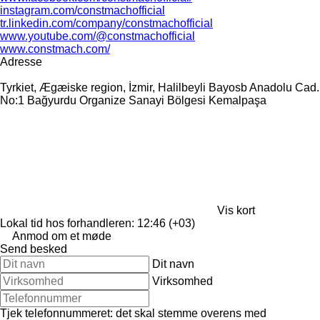
instagram.com/constmachofficial
tr.linkedin.com/company/constmachofficial
www.youtube.com/@constmachofficial
www.constmach.com/
Adresse
Tyrkiet, Ægæiske region, İzmir, Halilbeyli Bayosb Anadolu Cad.
No:1 Bağyurdu Organize Sanayi Bölgesi Kemalpaşa
Vis kort
Lokal tid hos forhandleren: 12:46 (+03)
Anmod om et møde
Send besked
Dit navn
Virksomhed
Tjek telefonnummeret: det skal stemme overens med