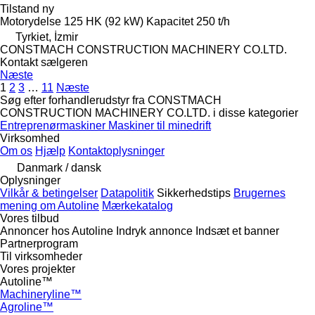
Tilstand
ny
Motorydelse
125 HK (92 kW)
Kapacitet
250 t/h
Tyrkiet, İzmir
CONSTMACH CONSTRUCTION MACHINERY CO.LTD.
Kontakt sælgeren
Næste
1
2
3
…
11
Næste
Søg efter forhandlerudstyr fra CONSTMACH
CONSTRUCTION MACHINERY CO.LTD. i disse kategorier
Entreprenørmaskiner
Maskiner til minedrift
Virksomhed
Om os
Hjælp
Kontaktoplysninger
Danmark / dansk
Oplysninger
Vilkår & betingelser
Datapolitik
Sikkerhedstips
Brugernes
mening om Autoline
Mærkekatalog
Vores tilbud
Annoncer hos Autoline
Indryk annonce
Indsæt et banner
Partnerprogram
Til virksomheder
Vores projekter
Autoline™
Machineryline™
Agroline™