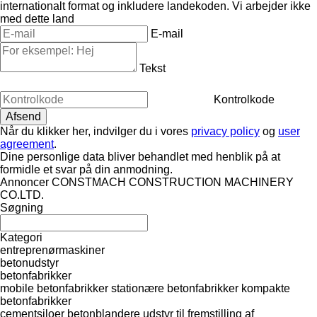
internationalt format og inkludere landekoden.
Vi arbejder ikke
med dette land
E-mail
Tekst
Kontrolkode
Når du klikker her, indvilger du i vores
privacy policy
og
user
agreement
.
Dine personlige data bliver behandlet med henblik på at
formidle et svar på din anmodning.
Annoncer CONSTMACH CONSTRUCTION MACHINERY
CO.LTD.
Søgning
Kategori
entreprenørmaskiner
betonudstyr
betonfabrikker
mobile betonfabrikker
stationære betonfabrikker
kompakte
betonfabrikker
cementsiloer
betonblandere
udstyr til fremstilling af