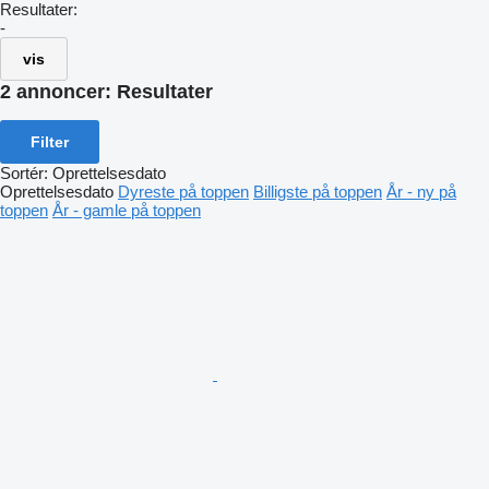
Resultater:
-
vis
2 annoncer:
Resultater
Filter
Sortér
:
Oprettelsesdato
Oprettelsesdato
Dyreste på toppen
Billigste på toppen
År - ny på
toppen
År - gamle på toppen