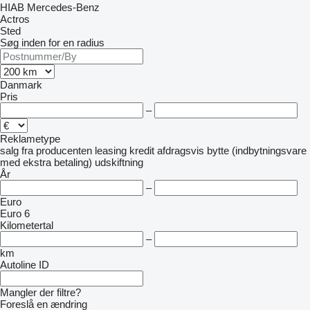
HIAB
Mercedes-Benz
Actros
Sted
Søg inden for en radius
Danmark
Pris
–
Reklametype
salg
fra producenten
leasing
kredit
afdragsvis
bytte (indbytningsvare
med ekstra betaling)
udskiftning
År
–
Euro
Euro 6
Kilometertal
–
km
Autoline ID
Mangler der filtre?
Foreslå en ændring