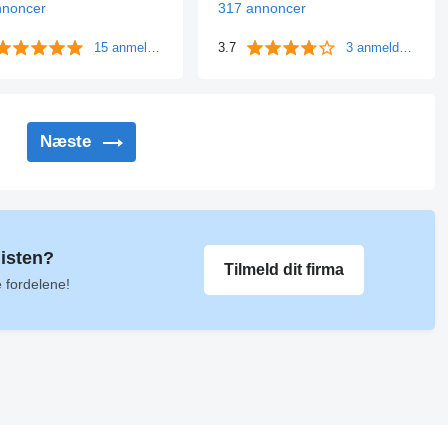
nnoncer
317 annoncer
15 anmeldelser
3.7
3 anmeldelser
Næste
listen?
Tilmeld dit firma
e fordelene!