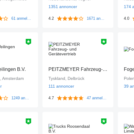
1351 annoncer
174 
61 anmeldelser
4.2
1671 anmeldelser
4.0
eilingen B.V.
PEITZMEYER Fahrzeug- und Gerätevertrieb
Foge
, Amsterdam
Tyskland, Delbrück
Pole
r
111 annoncer
39 a
1249 anmeldelser
4.7
47 anmeldelser