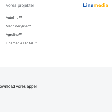
Vores projekter
Autoline™
Machineryline™
Agroline™
Linemedia Digital ™
ownload vores apper