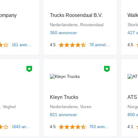
Company
Trucks Roosendaal B.V.
Walk
Nederlandene, Roosendaal
Storb
360 annoncer
427 
161 anmeldelser
4.5
78 anmeldelser
4.5
Kleyn Trucks
ATS
, Veghel
Nederlandene, Vuren
Norg
821 annoncer
800 
1643 anmeldelser
4.5
763 anmeldelser
4.1