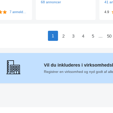
68 annoncer
41 a
7 anmeldelser
4.9
1
2
3
4
5
…
50
Vil du inkluderes i virksomheds
Registrer en virksomhed og nyd godt af all