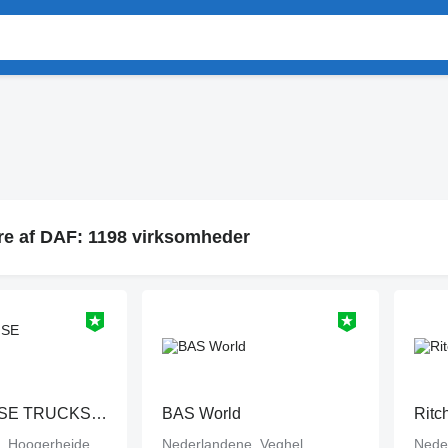
re af DAF: 1198 virksomheder
DINGEMANSE TRUCKS & TRAILERS
BAS World
Ritc
, Hoogerheide
Nederlandene, Veghel