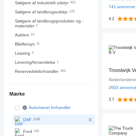
Sælgere af industrielt udstyr
601
741 annoncer
Sælgere af landbrugsudstyr
220
4.2
Sælgere af landbrugsprodukter og -
materialer
2
Auktion
23
Bileftersyn
11
Leasing
3
Levering/forsendelse
1
Troostwijk V
Reservedelsforhandler
406
Nederlandene
2603 annonce
Mærke
3.7
Autoriseret forhandler
DAF
1198
Ford
245