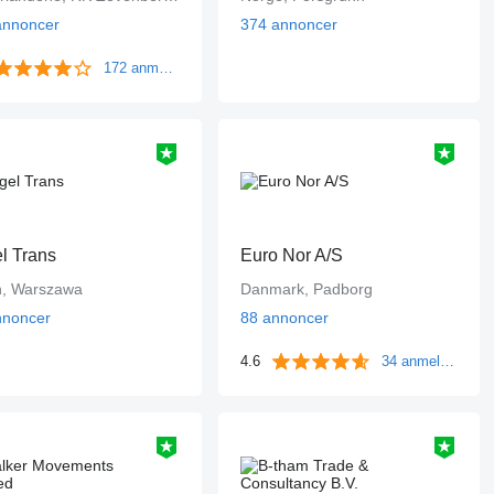
annoncer
374 annoncer
172 anmeldelser
l Trans
Euro Nor A/S
n, Warszawa
Danmark, Padborg
nnoncer
88 annoncer
4.6
34 anmeldelser