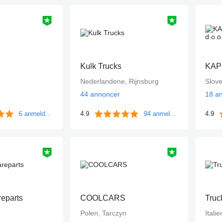
Kulk Trucks
KAPS
Nederlandene, Rijnsburg
Slov
44 annoncer
18 a
6 anmeldelser
4.9
94 anmeldelser
4.9
reparts
COOLCARS
Truc
Polen, Tarczyn
Itali