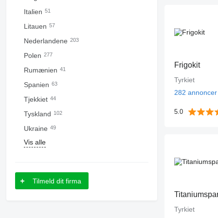
Italien
51
Litauen
57
Nederlandene
203
Polen
277
Frigokit
Rumænien
41
Tyrkiet
Spanien
63
282 annoncer
Tjekkiet
44
5.0
Tyskland
102
Ukraine
49
Vis alle
Tilmeld dit firma
Titaniumspa
Tyrkiet