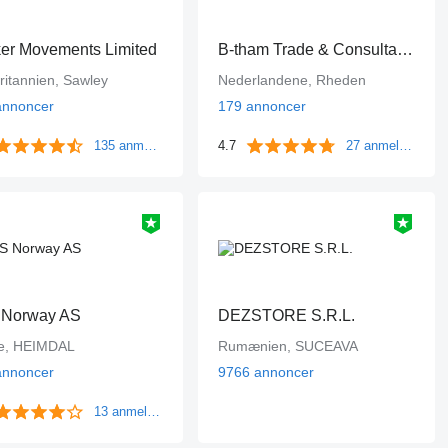
er Movements Limited
B-tham Trade & Consultancy B.V.
ritannien, Sawley
Nederlandene, Rheden
annoncer
179 annoncer
135 anmeldelser
4.7
27 anmeldelser
 Norway AS
DEZSTORE S.R.L.
e, HEIMDAL
Rumænien, SUCEAVA
annoncer
9766 annoncer
13 anmeldelser