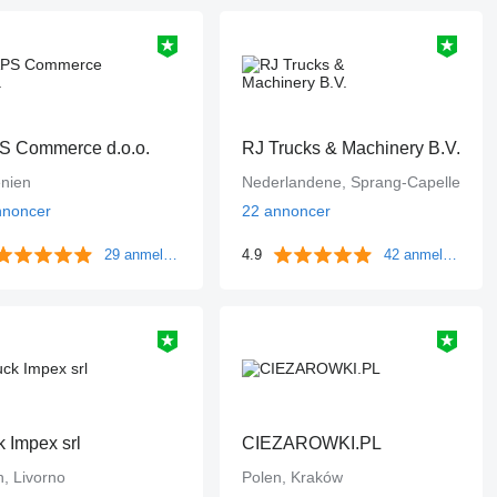
 Commerce d.o.o.
RJ Trucks & Machinery B.V.
enien
Nederlandene, Sprang-Capelle
nnoncer
22 annoncer
29 anmeldelser
4.9
42 anmeldelser
k Impex srl
CIEZAROWKI.PL
en, Livorno
Polen, Kraków