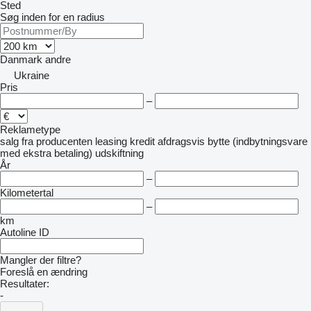
Sted
Søg inden for en radius
Danmark
andre
Ukraine
Pris
–
Reklametype
salg
fra producenten
leasing
kredit
afdragsvis
bytte (indbytningsvare
med ekstra betaling)
udskiftning
År
–
Kilometertal
–
km
Autoline ID
Mangler der filtre?
Foreslå en ændring
Resultater:
-