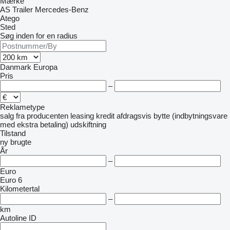
Mærke
AS Trailer
Mercedes-Benz
Atego
Sted
Søg inden for en radius
Danmark
Europa
Pris
–
Reklametype
salg
fra producenten
leasing
kredit
afdragsvis
bytte (indbytningsvare
med ekstra betaling)
udskiftning
Tilstand
ny
brugte
År
–
Euro
Euro 6
Kilometertal
–
km
Autoline ID