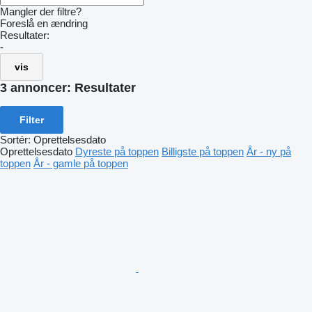
Mangler der filtre?
Foreslå en ændring
Resultater:
-
vis
3 annoncer:
Resultater
Filter
Sortér
:
Oprettelsesdato
Oprettelsesdato
Dyreste på toppen
Billigste på toppen
År - ny på
toppen
År - gamle på toppen