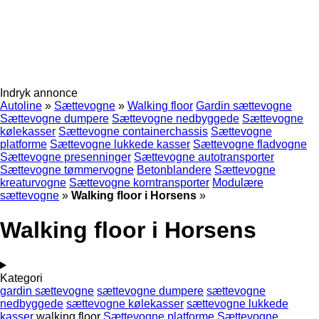
Indryk annonce
Autoline
»
Sættevogne
»
Walking floor
Gardin sættevogne
Sættevogne dumpere
Sættevogne nedbyggede
Sættevogne
kølekasser
Sættevogne containerchassis
Sættevogne
platforme
Sættevogne lukkede kasser
Sættevogne fladvogne
Sættevogne presenninger
Sættevogne autotransporter
Sættevogne tømmervogne
Betonblandere
Sættevogne
kreaturvogne
Sættevogne korntransporter
Modulære
sættevogne
»
Walking floor i Horsens
»
Walking floor i Horsens
Kategori
gardin sættevogne
sættevogne dumpere
sættevogne
nedbyggede
sættevogne kølekasser
sættevogne lukkede
kasser
walking floor
Sættevogne platforme
Sættevogne