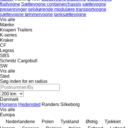
fladvogne
Sættevogne containerchassis
sættevogne
presenninger
selvkørende modulære transportvogne
sættevogne tømmervogne
tanksættevogne
Vis alle
Mærke
Knapen Trailers
K-series
Kraker
CF
Legras
SBS
Schmitz Cargobull
SW
Vis alle
Sted
Søg inden for en radius
Danmark
Horsens
Hedensted
Randers
Silkeborg
Vis alle
Europa
Nederlandene
Polen
Tyskland
Østrig
Tjekkiet