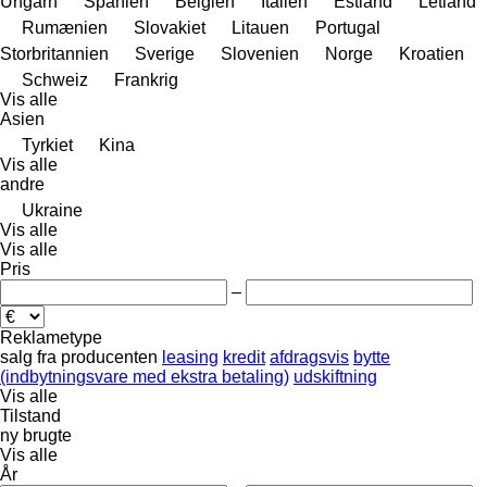
Ungarn
Spanien
Belgien
Italien
Estland
Letland
Rumænien
Slovakiet
Litauen
Portugal
Storbritannien
Sverige
Slovenien
Norge
Kroatien
Schweiz
Frankrig
Vis alle
Asien
Tyrkiet
Kina
Vis alle
andre
Ukraine
Vis alle
Vis alle
Pris
–
Reklametype
salg
fra producenten
leasing
kredit
afdragsvis
bytte
(indbytningsvare med ekstra betaling)
udskiftning
Vis alle
Tilstand
ny
brugte
Vis alle
År