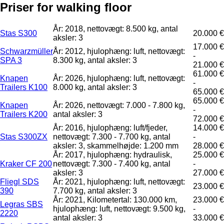
Priser for walking floor
År: 2018, nettovægt: 8.500 kg, antal
Stas S300
20.000 €
aksler: 3
17.000 €
Schwarzmüller
År: 2012, hjulophæng: luft, nettovægt:
-
SPA 3
8.300 kg, antal aksler: 3
21.000 €
61.000 €
Knapen
År: 2026, hjulophæng: luft, nettovægt:
-
Trailers K100
8.000 kg, antal aksler: 3
65.000 €
65.000 €
Knapen
År: 2026, nettovægt: 7.000 - 7.800 kg,
-
Trailers K200
antal aksler: 3
72.000 €
År: 2016, hjulophæng: luft/fjeder,
14.000 €
Stas S300ZX
nettovægt: 7.300 - 7.700 kg, antal
-
aksler: 3, skammelhøjde: 1.200 mm
28.000 €
År: 2017, hjulophæng: hydraulisk,
25.000 €
Kraker CF 200
nettovægt: 7.300 - 7.400 kg, antal
-
aksler: 3
27.000 €
Fliegl SDS
År: 2021, hjulophæng: luft, nettovægt:
23.000 €
390
7.700 kg, antal aksler: 3
År: 2021, Kilometertal: 130.000 km,
23.000 €
Legras SBS
hjulophæng: luft, nettovægt: 9.500 kg,
-
2220
antal aksler: 3
33.000 €