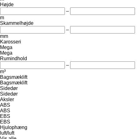
Højde
–
m
Skammelhøjde
–
mm
Karosseri
Mega
Mega
Rumindhold
–
m³
Bagsmæklift
Bagsmæklift
Sidedør
Sidedør
Aksler
ABS
ABS
EBS
EBS
Hjulophæng
luft/luft
Vis alle