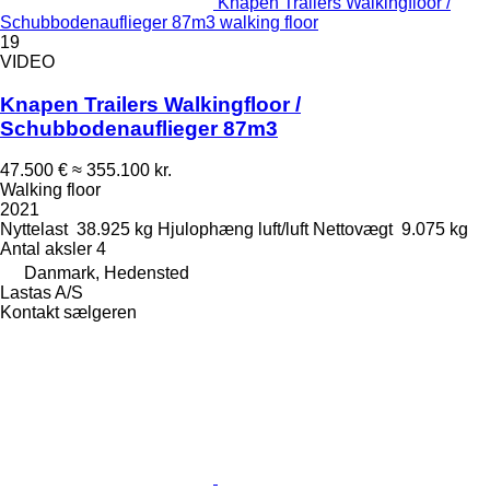
Knapen Trailers Walkingfloor /
Schubbodenauflieger 87m3 walking floor
19
VIDEO
Knapen Trailers Walkingfloor /
Schubbodenauflieger 87m3
47.500 €
≈ 355.100 kr.
Walking floor
2021
Nyttelast
38.925 kg
Hjulophæng
luft/luft
Nettovægt
9.075 kg
Antal aksler
4
Danmark, Hedensted
Lastas A/S
Kontakt sælgeren