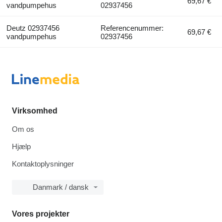
69,67 €
vandpumpehus
02937456
Deutz 02937456
Referencenummer:
69,67 €
vandpumpehus
02937456
Virksomhed
Om os
Hjælp
Kontaktoplysninger
Danmark / dansk
Vores projekter