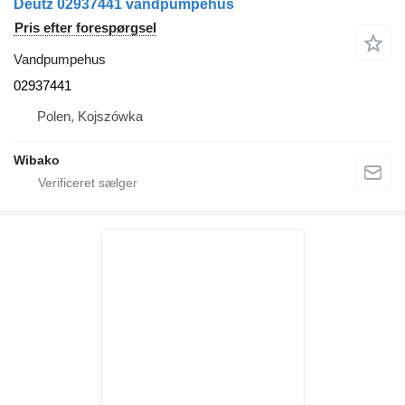
Deutz 02937441 vandpumpehus
Pris efter forespørgsel
Vandpumpehus
02937441
Polen, Kojszówka
Wibako