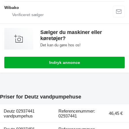
Wibako
Sælger du maskiner eller
køretøjer?
Det kan du gøre hos os!
Indryk annonce
Priser for Deutz vandpumpehuse
Deutz 02937441
Referencenummer:
46,45 €
vandpumpehus
02937441