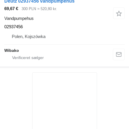
Deutz 02937456 vandpumpehus
69,67 €
300 PLN
≈ 520,80 kr.
Vandpumpehus
02937456
Polen, Kojszówka
Wibako