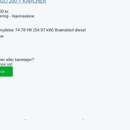
NGO 200 + KARCHER
00 kr.
gøring - fejemaskine
rydelse
74.78 HK (54.97 kW)
Brændstof
diesel
aw
n
er eller køretøjer?
hos os!
nce