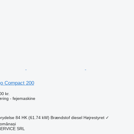
go Compact 200
00 kr.
gøring - fejemaskine
rydelse
84 HK (61.74 kW)
Brændstof
diesel
Højrestyret
✓
omânași
ERVICE SRL
n