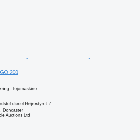
NGO 200
n
gøring - fejemaskine
dstof
diesel
Højrestyret
✓
n, Doncaster
le Auctions Ltd
n