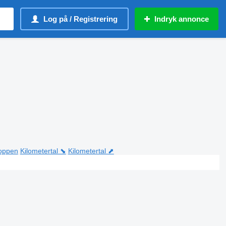
Log på / Registrering
Indryk annonce
toppen
Kilometertal ⬊
Kilometertal ⬈