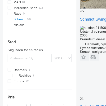
MAN
CityFant
LF
120
Virtus
T-series
Hamster
EuroCargo
C
43118
65053
A-series
B-series
PB
Mercedes-Benz
XB
200
Jonas
Eurotech
V-series
ICC
L2000
45
Ravo
850
Scrubmaster
Magirus
KM
LE
A-Class
Canter
M-series
Stratos
CR
Atleon
Husky
T130
Axeo
Schmidt Swing
Schmidt
1100
Trakker
KSM
TGA
Actros
TREMO
SR
Leitwolf
T131
SA
530
C-series
RB48
G-series
M25H
Vis alle
1300
MIC
TGL
Antos
T-series
T132
540
K-series
P-series
Minor
Cityjet
SL
371
E-series
244
800
Crafter
B-series
21.500
5000
TGM
Arocs
560
Kerax
R-series
Cleango
6100
Virtus
FE
Udstyr til vejren
2006
6000
TGS
Atego
580
Midliner
SK
6400
FH
Brændstof
diesel
Sted
MINI
Axor
5000
Midlum
Stratos
7200
FL
Danmark, Sjæ
Econic
5002
Premium
Swingo
7300
FM
Fymas Auctions A
Søg inden for en radius
Kontakt sælgere
LK
A-series
FMX
Swingo 200
SK
M-series
Swingo 225
Sprinter
T-series
Danmark
Unimog
Roskilde
Europa
Nederlandene
Storbritannien
Pris
Polen
21
Spanien