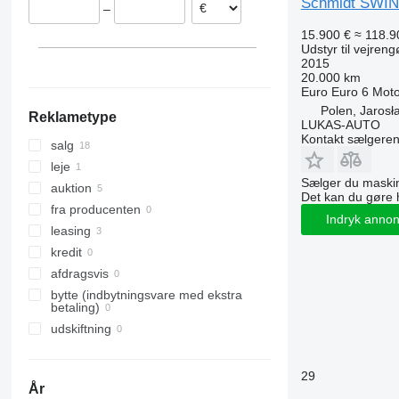
Schmidt SWI
–
Rumænien
15.900 €
≈ 118.9
Norge
Udstyr til vejren
Italien
2015
20.000 km
Tyskland
Euro
Euro 6
Moto
Vis alle
Polen, Jarosł
Reklametype
LUKAS-AUTO
Kontakt sælgere
salg
leje
Sælger du maskin
auktion
Det kan du gøre 
fra producenten
Indryk anno
leasing
kredit
afdragsvis
bytte (indbytningsvare med ekstra
betaling)
udskiftning
29
År