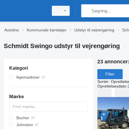
Autoline
Kommunale køretøjer
Udstyr til vejrengøring
Sch
Schmidt Swingo udstyr til vejrengøring
23 annoncer
Kategori
Filter
fejemaskiner
Sortér
:
Oprettels
Oprettelsesdato
Mærke
Bucher
D-series
B-series
Nordic
Johnston
Scandia
CityCat
CK
CF
90
TKB
3542D
FL
C-series
Citymaster
700
HMF
ZZ
ST
Daily
4300
Forward
N-Series