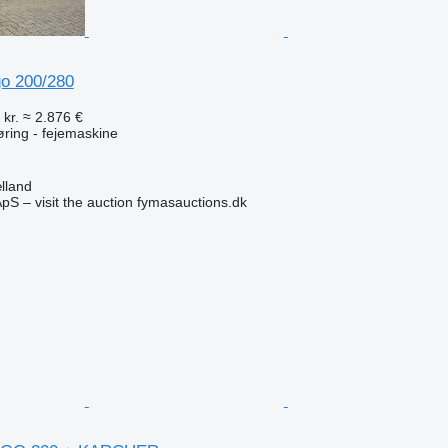
o 200/280
 kr.
≈ 2.876 €
gøring - fejemaskine
lland
pS – visit the auction fymasauctions.dk
n