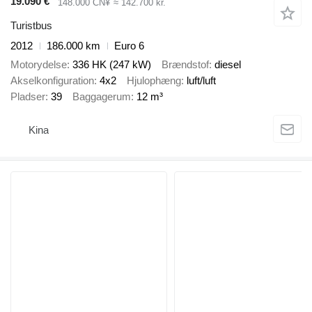
19.090 €
148.000 CN¥
≈ 142.700 kr.
Turistbus
2012
186.000 km
Euro 6
Motorydelse
336 HK (247 kW)
Brændstof
diesel
Akselkonfiguration
4x2
Hjulophæng
luft/luft
Pladser
39
Baggagerum
12 m³
Kina