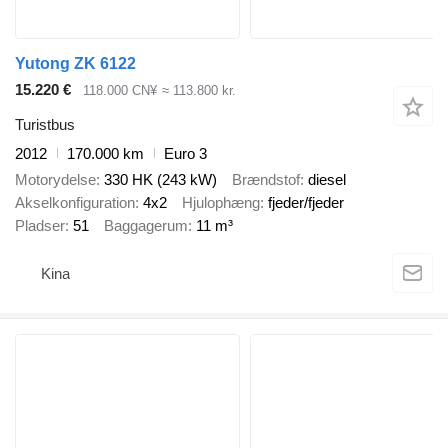
Yutong ZK 6122
15.220 €
118.000 CN¥
≈ 113.800 kr.
Turistbus
2012
170.000 km
Euro 3
Motorydelse
330 HK (243 kW)
Brændstof
diesel
Akselkonfiguration
4x2
Hjulophæng
fjeder/fjeder
Pladser
51
Baggagerum
11 m³
Kina