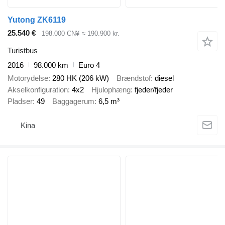
Yutong ZK6119
25.540 €
198.000 CN¥
≈ 190.900 kr.
Turistbus
2016
98.000 km
Euro 4
Motorydelse
280 HK (206 kW)
Brændstof
diesel
Akselkonfiguration
4x2
Hjulophæng
fjeder/fjeder
Pladser
49
Baggagerum
6,5 m³
Kina