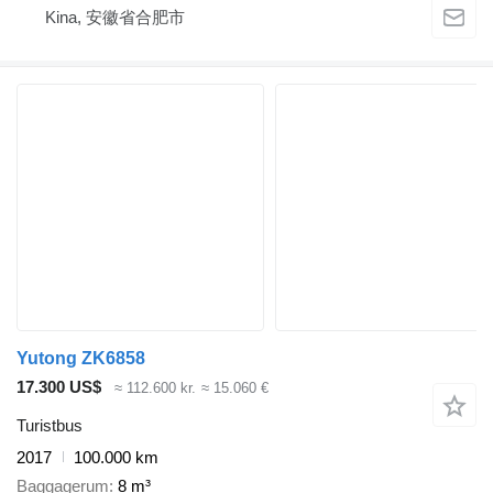
Kina, 安徽省合肥市
Yutong ZK6858
17.300 US$
≈ 112.600 kr.
≈ 15.060 €
Turistbus
2017
100.000 km
Baggagerum
8 m³