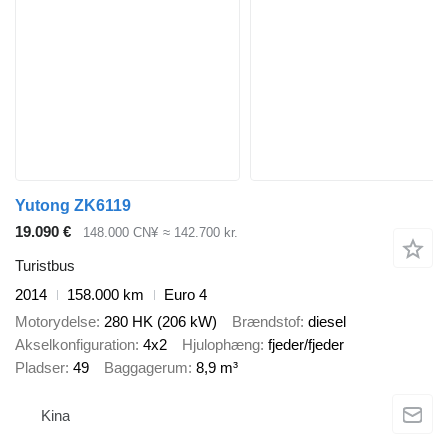
Yutong ZK6119
19.090 €
148.000 CN¥
≈ 142.700 kr.
Turistbus
2014
158.000 km
Euro 4
Motorydelse
280 HK (206 kW)
Brændstof
diesel
Akselkonfiguration
4x2
Hjulophæng
fjeder/fjeder
Pladser
49
Baggagerum
8,9 m³
Kina