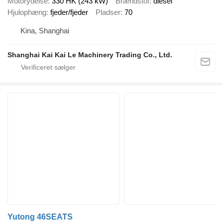
Motorydelse
330 HK (243 kW)
Brændstof
diesel
Hjulophæng
fjeder/fjeder
Pladser
70
Kina, Shanghai
Shanghai Kai Kai Le Machinery Trading Co., Ltd.
Yutong 46SEATS