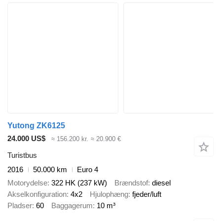
Yutong ZK6125
24.000 US$
≈ 156.200 kr.
≈ 20.900 €
Turistbus
2016
50.000 km
Euro 4
Motorydelse
322 HK (237 kW)
Brændstof
diesel
Akselkonfiguration
4x2
Hjulophæng
fjeder/luft
Pladser
60
Baggagerum
10 m³