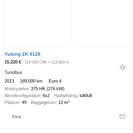
Yutong ZK 6126
15.220 €
118.000 CN¥
≈ 113.800 kr.
Turistbus
2013
189.000 km
Euro 4
Motorydelse
375 HK (276 kW)
Akselkonfiguration
4x2
Hjulophæng
luft/luft
Pladser
49
Baggagerum
13 m³
Kina