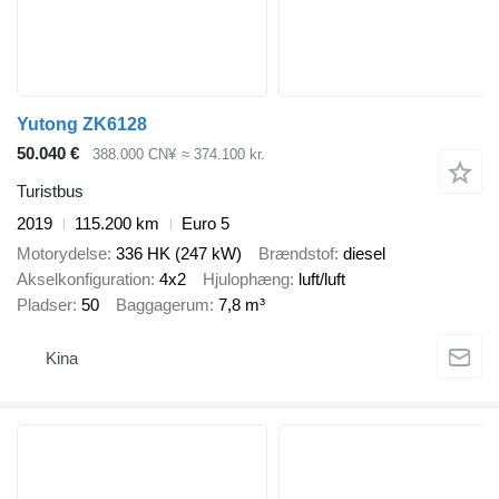
Yutong ZK6128
50.040 €
388.000 CN¥
≈ 374.100 kr.
Turistbus
2019
115.200 km
Euro 5
Motorydelse
336 HK (247 kW)
Brændstof
diesel
Akselkonfiguration
4x2
Hjulophæng
luft/luft
Pladser
50
Baggagerum
7,8 m³
Kina