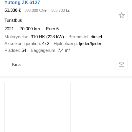
Yutong ZK 6127
51.330 €
398.000 CN¥
≈ 383.700 kr.
Turistbus
2021
70.000 km
Euro 6
Motorydelse
310 HK (228 kW)
Brændstof
diesel
Akselkonfiguration
4x2
Hjulophæng
fjeder/fjeder
Pladser
54
Baggagerum
7,4 m³
Kina