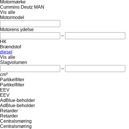
Motormærke
Cummins
Deutz
MAN
Vis alle
Motormodel
Motorens ydelse
–
HK
Brændstof
diesel
Vis alle
Slagvolumen
–
cm³
Partikelfilter
Partikelfilter
EEV
EEV
AdBlue-beholder
AdBlue-beholder
Retarder
Retarder
Centralsmøring
Centralsmøring