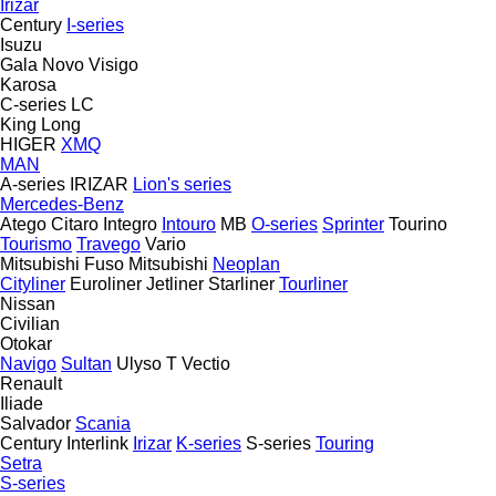
Irizar
Century
I-series
Isuzu
Gala
Novo
Visigo
Karosa
C-series
LC
King Long
HIGER
XMQ
MAN
A-series
IRIZAR
Lion's series
Mercedes-Benz
Atego
Citaro
Integro
Intouro
MB
O-series
Sprinter
Tourino
Tourismo
Travego
Vario
Mitsubishi Fuso
Mitsubishi
Neoplan
Cityliner
Euroliner
Jetliner
Starliner
Tourliner
Nissan
Civilian
Otokar
Navigo
Sultan
Ulyso T
Vectio
Renault
Iliade
Salvador
Scania
Century
Interlink
Irizar
K-series
S-series
Touring
Setra
S-series