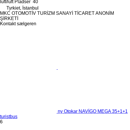
luft/luft
Pladser
40
Tyrkiet, İstanbul
MKC OTOMOTİV TURİZM SANAYİ TİCARET ANONİM
ŞİRKETİ
Kontakt sælgeren
ny Otokar NAVİGO MEGA 35+1+1
turistbus
6