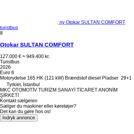
ny Otokar SULTAN COMFORT
turistbus
8
Otokar SULTAN COMFORT
127.000 €
≈ 949.400 kr.
Turistbus
2026
Euro 6
Motorydelse
165 HK (121 kW)
Brændstof
diesel
Pladser
29+1
Tyrkiet, İstanbul
MKC OTOMOTİV TURİZM SANAYİ TİCARET ANONİM
ŞİRKETİ
Kontakt sælgeren
Sælger du maskiner eller køretøjer?
Det kan du gøre hos os!
Indryk annonce