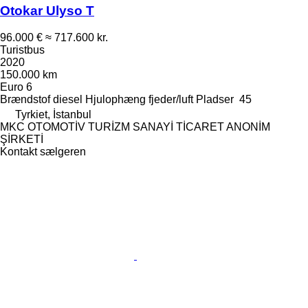
Otokar Ulyso T
96.000 €
≈ 717.600 kr.
Turistbus
2020
150.000 km
Euro 6
Brændstof
diesel
Hjulophæng
fjeder/luft
Pladser
45
Tyrkiet, İstanbul
MKC OTOMOTİV TURİZM SANAYİ TİCARET ANONİM
ŞİRKETİ
Kontakt sælgeren