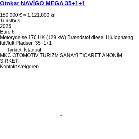
Otokar NAVİGO MEGA 35+1+1
150.000 €
≈ 1.121.000 kr.
Turistbus
2026
Euro 6
Motorydelse
176 HK (129 kW)
Brændstof
diesel
Hjulophæng
luft/luft
Pladser
35+1+1
Tyrkiet, İstanbul
MKC OTOMOTİV TURİZM SANAYİ TİCARET ANONİM
ŞİRKETİ
Kontakt sælgeren