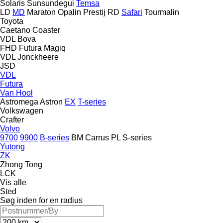
Solaris
Sunsundegui
Temsa
LD
MD
Maraton
Opalin
Prestij
RD
Safari
Tourmalin
Toyota
Caetano
Coaster
VDL Bova
FHD
Futura
Magiq
VDL Jonckheere
JSD
VDL
Futura
Van Hool
Astromega
Astron
EX
T-series
Volkswagen
Crafter
Volvo
9700
9900
B-series
BM
Carrus
PL
S-series
Yutong
ZK
Zhong Tong
LCK
Vis alle
Sted
Søg inden for en radius