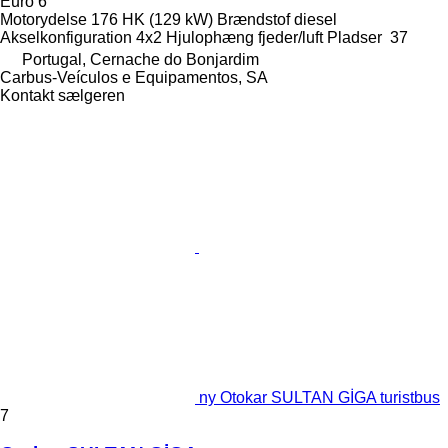
Euro 6
Motorydelse
176 HK (129 kW)
Brændstof
diesel
Akselkonfiguration
4x2
Hjulophæng
fjeder/luft
Pladser
37
Portugal, Cernache do Bonjardim
Carbus-Veículos e Equipamentos, SA
Kontakt sælgeren
ny Otokar SULTAN GİGA turistbus
7