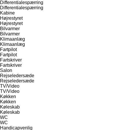
Differentialespærring
Differentialespærring
Kabine
Højrestyret
Højrestyret
Bilvarmer
Bilvarmer
Klimaanlæg
Klimaanlæg
Fartpilot
Fartpilot
Fartskriver
Fartskriver
Salon
Rejseledersæde
Rejseledersæde
TV/Video
TV/Video
Køkken
Køkken
Køleskab
Køleskab
WC
WC
Handicapvenlig