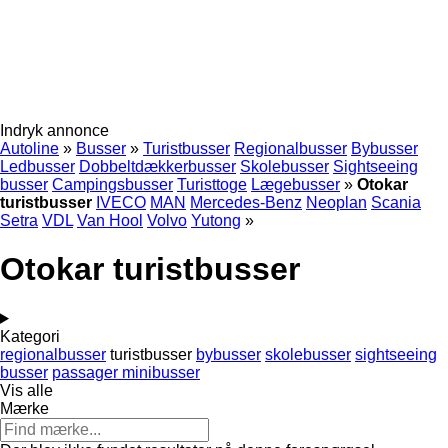
Indryk annonce
Autoline
»
Busser
»
Turistbusser
Regionalbusser
Bybusser
Ledbusser
Dobbeltdækkerbusser
Skolebusser
Sightseeing
busser
Campingsbusser
Turisttoge
Lægebusser
»
Otokar
turistbusser
IVECO
MAN
Mercedes-Benz
Neoplan
Scania
Setra
VDL
Van Hool
Volvo
Yutong
»
Otokar turistbusser
Kategori
regionalbusser
turistbusser
bybusser
skolebusser
sightseeing
busser
passager minibusser
Vis alle
Mærke