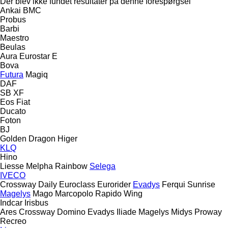
Der blev ikke fundet resultater på denne forespørgsel
Ankai
BMC
Probus
Barbi
Maestro
Beulas
Aura
Eurostar E
Bova
Futura
Magiq
DAF
SB
XF
Eos
Fiat
Ducato
Foton
BJ
Golden Dragon
Higer
KLQ
Hino
Liesse
Melpha
Rainbow
Selega
IVECO
Crossway
Daily
Euroclass
Eurorider
Evadys
Ferqui Sunrise
Magelys
Mago
Marcopolo
Rapido
Wing
Indcar
Irisbus
Ares
Crossway
Domino
Evadys
Iliade
Magelys
Midys
Proway
Recreo