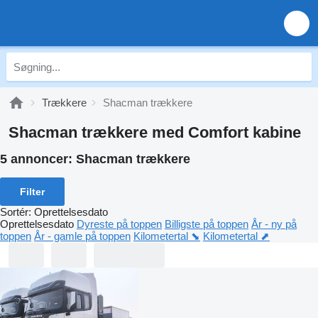
Trækkere
Shacman trækkere
Shacman trækkere med Comfort kabine
5 annoncer:
Shacman trækkere
Filter
Sortér
:
Oprettelsesdato
Oprettelsesdato
Dyreste på toppen
Billigste på toppen
År - ny på
toppen
År - gamle på toppen
Kilometertal ⬊
Kilometertal ⬈