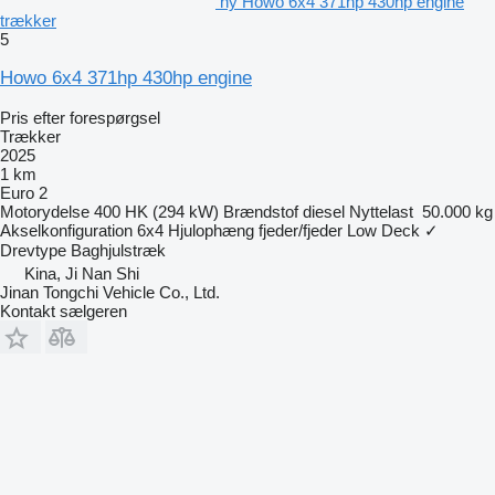
ny Howo 6x4 371hp 430hp engine
trækker
5
Howo 6x4 371hp 430hp engine
Pris efter forespørgsel
Trækker
2025
1 km
Euro 2
Motorydelse
400 HK (294 kW)
Brændstof
diesel
Nyttelast
50.000 kg
Akselkonfiguration
6x4
Hjulophæng
fjeder/fjeder
Low Deck
✓
Drevtype
Baghjulstræk
Kina, Ji Nan Shi
Jinan Tongchi Vehicle Co., Ltd.
Kontakt sælgeren