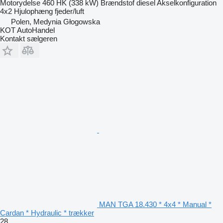
Motorydelse
460 HK (338 kW)
Brændstof
diesel
Akselkonfiguration
4x2
Hjulophæng
fjeder/luft
Polen, Medynia Głogowska
KOT AutoHandel
Kontakt sælgeren
MAN TGA 18.430 * 4x4 * Manual *
Cardan * Hydraulic * trækker
28